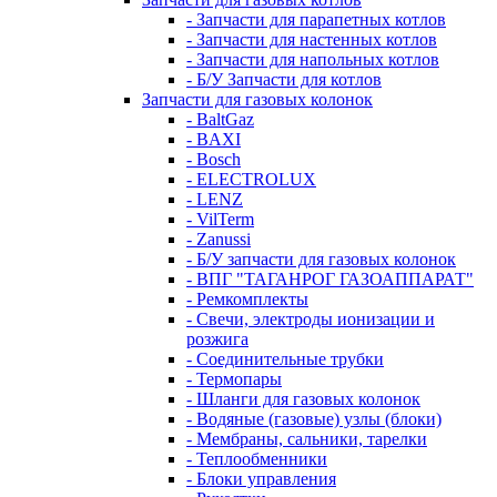
- Запчасти для парапетных котлов
- Запчасти для настенных котлов
- Запчасти для напольных котлов
- Б/У Запчасти для котлов
Запчасти для газовых колонок
- BaltGaz
- BAXI
- Bosch
- ELECTROLUX
- LENZ
- VilTerm
- Zanussi
- Б/У запчасти для газовых колонок
- ВПГ "ТАГАНРОГ ГАЗОАППАРАТ"
- Ремкомплекты
- Свечи, электроды ионизации и
розжига
- Соединительные трубки
- Термопары
- Шланги для газовых колонок
- Водяные (газовые) узлы (блоки)
- Мембраны, сальники, тарелки
- Теплообменники
- Блоки управления