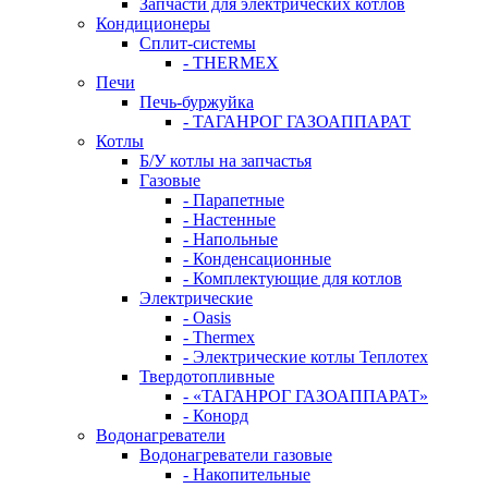
Запчасти для электрических котлов
Кондиционеры
Сплит-системы
- THERMEX
Печи
Печь-буржуйка
- ТАГАНРОГ ГАЗОАППАРАТ
Котлы
Б/У котлы на запчастья
Газовые
- Парапетные
- Настенные
- Напольные
- Конденсационные
- Комплектующие для котлов
Электрические
- Oasis
- Thermex
- Электрические котлы Теплотех
Твердотопливные
- «ТАГАНРОГ ГАЗОАППАРАТ»
- Конорд
Водонагреватели
Водонагреватели газовые
- Накопительные