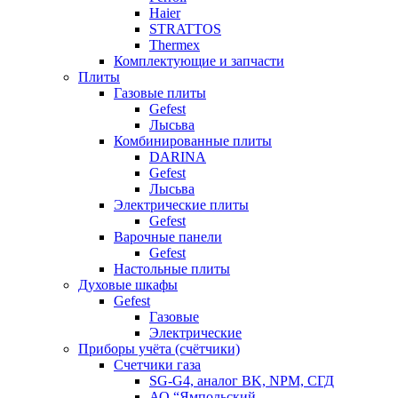
Haier
STRATTOS
Thermex
Комплектующие и запчасти
Плиты
Газовые плиты
Gefest
Лысьва
Комбинированные плиты
DARINA
Gefest
Лысьва
Электрические плиты
Gefest
Варочные панели
Gefest
Настольные плиты
Духовые шкафы
Gefest
Газовые
Электрические
Приборы учёта (счётчики)
Счетчики газа
SG-G4, аналог BK, NPM, СГД
АО “Ямпольский