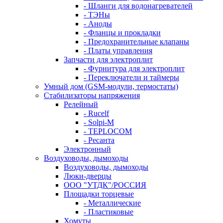
- Шланги для водонагревателей
- ТЭНы
- Аноды
- Фланцы и прокладки
- Предохранительные клапаны
- Платы управления
Запчасти для электроплит
- Фурнитура для электроплит
- Переключатели и таймеры
Умный дом (GSM-модули, термостаты)
Cтабилизаторы напряжения
Релейный
- Rucelf
- Solpi-M
- TEPLOCOM
- Ресанта
Электронный
Воздуховоды, дымоходы
Воздуховоды, дымоходы
Люки-дверцы
ООО "УТДК"/РОССИЯ
Площадки торцевые
- Металлические
- Пластиковые
Хомуты