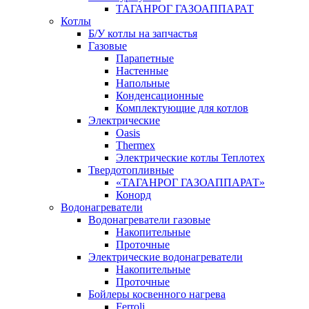
ТАГАНРОГ ГАЗОАППАРАТ
Котлы
Б/У котлы на запчастья
Газовые
Парапетные
Настенные
Напольные
Конденсационные
Комплектующие для котлов
Электрические
Oasis
Thermex
Электрические котлы Теплотех
Твердотопливные
«ТАГАНРОГ ГАЗОАППАРАТ»
Конорд
Водонагреватели
Водонагреватели газовые
Накопительные
Проточные
Электрические водонагреватели
Накопительные
Проточные
Бойлеры косвенного нагрева
Ferroli