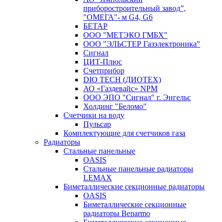
приборостроительный завод”,
"ОМЕГА"- м G4, G6
БЕТАР
ООО "МЕТЭКО ГМБХ"
ООО "ЭЛЬСТЕР Газэлектроника"
Сигнал
ЦИТ-Плюс
Счетприбор
DIO TECH (ДИОТЕХ)
АО «Газдевайс» NPM
ООО ЭПО "Сигнал" г. Энгельс
Холдинг "Беломо"
Счетчики на воду
Пульсар
Комплектующие для счетчиков газа
Радиаторы
Стальные панельные
OASIS
Стальные панельные радиаторы
LEMAX
Биметаллические секционные радиаторы
OASIS
Биметаллические секционные
радиаторы Benarmo