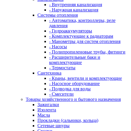
- Внутренняя канализация
- Наружная канализация
Системы отопления
- Автоматика, контроллеры, реле
давления
- Гидроаккумуляторы
- Комплектующие к радиаторам
- Манометры для систем отопления
- Насосы
- Полипропиленовые трубы, фитинги
- Расширительные баки и
комплектующие
- Термостаты
Сантехника
- Краны, вентили и комплектующие
- Насосное оборудование
- Подводка для воды
- Смесители
Товары хозяйственного и бытового назначения
Зажигалки
Изолента
Масла
Прокладки (сальники, кольца)
Сетевые шнуры
Смазки