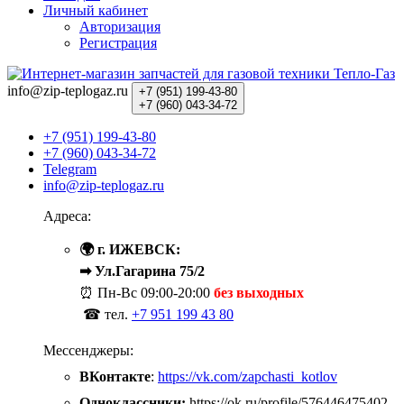
Личный кабинет
Авторизация
Регистрация
info@zip-teplogaz.ru
+7 (951)
199-43-80
+7 (960)
043-34-72
+7 (951) 199-43-80
+7 (960) 043-34-72
Telegram
info@zip-teplogaz.ru
Адреса:
🌍 г. ИЖЕВСК:
➡ Ул.Гагарина 75/2
⏰ Пн-Вс
09:00-20:00
без выходных
☎ тел.
+7 951 199 43 80
Мессенджеры:
ВКонтакте
:
https://vk.com/zapchasti_kotlov
Одноклассники:
https://ok.ru/profile/576446475402