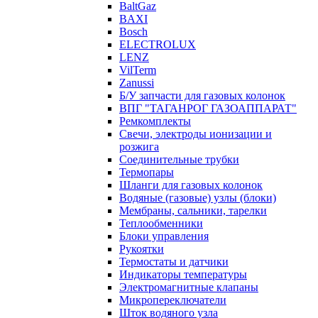
BaltGaz
BAXI
Bosch
ELECTROLUX
LENZ
VilTerm
Zanussi
Б/У запчасти для газовых колонок
ВПГ "ТАГАНРОГ ГАЗОАППАРАТ"
Ремкомплекты
Свечи, электроды ионизации и
розжига
Соединительные трубки
Термопары
Шланги для газовых колонок
Водяные (газовые) узлы (блоки)
Мембраны, сальники, тарелки
Теплообменники
Блоки управления
Рукоятки
Термостаты и датчики
Индикаторы температуры
Электромагнитные клапаны
Микропереключатели
Шток водяного узла