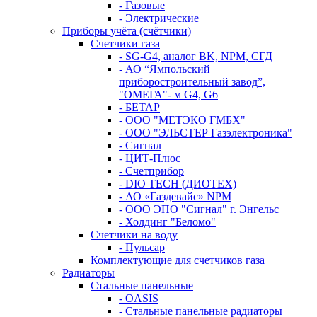
- Газовые
- Электрические
Приборы учёта (счётчики)
Счетчики газа
- SG-G4, аналог BK, NPM, СГД
- АО “Ямпольский
приборостроительный завод”,
"ОМЕГА"- м G4, G6
- БЕТАР
- ООО "МЕТЭКО ГМБХ"
- ООО "ЭЛЬСТЕР Газэлектроника"
- Сигнал
- ЦИТ-Плюс
- Счетприбор
- DIO TECH (ДИОТЕХ)
- АО «Газдевайс» NPM
- ООО ЭПО "Сигнал" г. Энгельс
- Холдинг "Беломо"
Счетчики на воду
- Пульсар
Комплектующие для счетчиков газа
Радиаторы
Стальные панельные
- OASIS
- Стальные панельные радиаторы