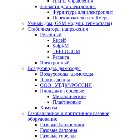
Платы управления
Запчасти для электроплит
Фурнитура для электроплит
Переключатели и таймеры
Умный дом (GSM-модули, термостаты)
Cтабилизаторы напряжения
Релейный
Rucelf
Solpi-M
TEPLOCOM
Ресанта
Электронный
Воздуховоды, дымоходы
Воздуховоды, дымоходы
Люки-дверцы
ООО "УТДК"/РОССИЯ
Площадки торцевые
Металлические
Пластиковые
Хомуты
Газобаллонное и портативное газовое
оборудование
Газовые баллончики
Газовые баллоны
Газовые горелки