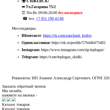
🌍 г. ИЖЕВСК:
➡ Ул.Гагарина 75/2
⏰ Пн-Вс
09:00-20:00
без выходных
☎ тел.
+7 951 199 43 80
Мессенджеры:
ВКонтакте
:
https://vk.com/zapchasti_kotlov
Одноклассники:
https://ok.ru/profile/576446475402
Instagram:
https://www.instagram.com/zip.teplogaz/
Telegram:
https://t.me/teplogaz_skidki
Реквизиты: ИП Ананин Александр Сергеевич, ОГРН 320
Заказать обратный звонок
Мы онлайн,
нажмите на иконки -
Каталог
товаров
Каталог
товаров