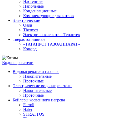
Настенные
Напольные
Конденсационные
Комплектующие для котлов
Электрические
Oasis
Thermex
Электрические котлы Теплотех
Твердотопливные
«ТАГАНРОГ ГАЗОАППАРАТ»
Конорд
Водонагреватели
Водонагреватели газовые
Накопительные
Проточные
Электрические водонагреватели
Накопительные
Проточные
Бойлеры косвенного нагрева
Ferroli
Haier
STRATTOS