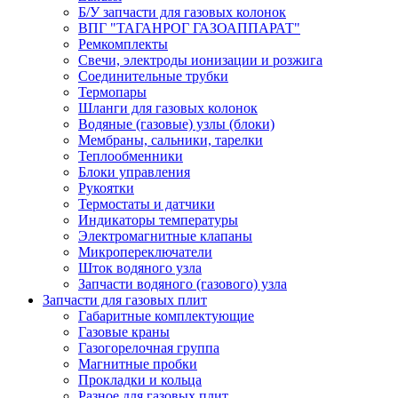
Б/У запчасти для газовых колонок
ВПГ "ТАГАНРОГ ГАЗОАППАРАТ"
Ремкомплекты
Свечи, электроды ионизации и розжига
Соединительные трубки
Термопары
Шланги для газовых колонок
Водяные (газовые) узлы (блоки)
Мембраны, сальники, тарелки
Теплообменники
Блоки управления
Рукоятки
Термостаты и датчики
Индикаторы температуры
Электромагнитные клапаны
Микропереключатели
Шток водяного узла
Запчасти водяного (газового) узла
Запчасти для газовых плит
Габаритные комплектующие
Газовые краны
Газогорелочная группа
Магнитные пробки
Прокладки и кольца
Разное для газовых плит