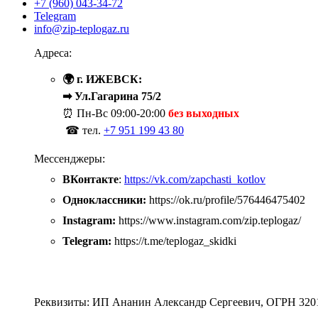
+7 (960) 043-34-72
Telegram
info@zip-teplogaz.ru
Адреса:
🌍 г. ИЖЕВСК:
➡ Ул.Гагарина 75/2
⏰ Пн-Вс
09:00-20:00
без выходных
☎ тел.
+7 951 199 43 80
Мессенджеры:
ВКонтакте
:
https://vk.com/zapchasti_kotlov
Одноклассники:
https://ok.ru/profile/576446475402
Instagram:
https://www.instagram.com/zip.teplogaz/
Telegram:
https://t.me/teplogaz_skidki
Реквизиты: ИП Ананин Александр Сергеевич, ОГРН 320