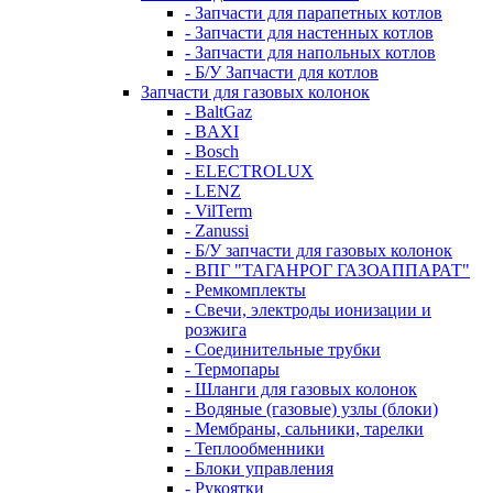
- Запчасти для парапетных котлов
- Запчасти для настенных котлов
- Запчасти для напольных котлов
- Б/У Запчасти для котлов
Запчасти для газовых колонок
- BaltGaz
- BAXI
- Bosch
- ELECTROLUX
- LENZ
- VilTerm
- Zanussi
- Б/У запчасти для газовых колонок
- ВПГ "ТАГАНРОГ ГАЗОАППАРАТ"
- Ремкомплекты
- Свечи, электроды ионизации и
розжига
- Соединительные трубки
- Термопары
- Шланги для газовых колонок
- Водяные (газовые) узлы (блоки)
- Мембраны, сальники, тарелки
- Теплообменники
- Блоки управления
- Рукоятки