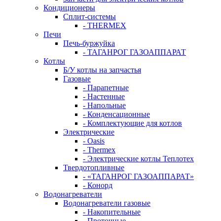
Кондиционеры
Сплит-системы
- THERMEX
Печи
Печь-буржуйка
- ТАГАНРОГ ГАЗОАППАРАТ
Котлы
Б/У котлы на запчастья
Газовые
- Парапетные
- Настенные
- Напольные
- Конденсационные
- Комплектующие для котлов
Электрические
- Oasis
- Thermex
- Электрические котлы Теплотех
Твердотопливные
- «ТАГАНРОГ ГАЗОАППАРАТ»
- Конорд
Водонагреватели
Водонагреватели газовые
- Накопительные
- Проточные