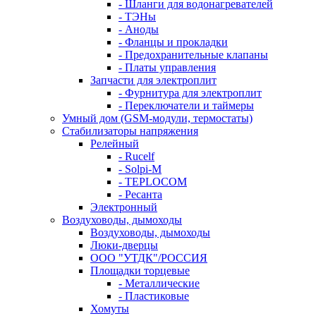
- Шланги для водонагревателей
- ТЭНы
- Аноды
- Фланцы и прокладки
- Предохранительные клапаны
- Платы управления
Запчасти для электроплит
- Фурнитура для электроплит
- Переключатели и таймеры
Умный дом (GSM-модули, термостаты)
Cтабилизаторы напряжения
Релейный
- Rucelf
- Solpi-M
- TEPLOCOM
- Ресанта
Электронный
Воздуховоды, дымоходы
Воздуховоды, дымоходы
Люки-дверцы
ООО "УТДК"/РОССИЯ
Площадки торцевые
- Металлические
- Пластиковые
Хомуты