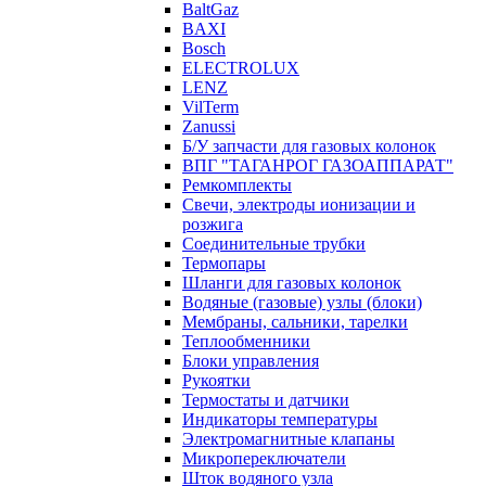
BaltGaz
BAXI
Bosch
ELECTROLUX
LENZ
VilTerm
Zanussi
Б/У запчасти для газовых колонок
ВПГ "ТАГАНРОГ ГАЗОАППАРАТ"
Ремкомплекты
Свечи, электроды ионизации и
розжига
Соединительные трубки
Термопары
Шланги для газовых колонок
Водяные (газовые) узлы (блоки)
Мембраны, сальники, тарелки
Теплообменники
Блоки управления
Рукоятки
Термостаты и датчики
Индикаторы температуры
Электромагнитные клапаны
Микропереключатели
Шток водяного узла