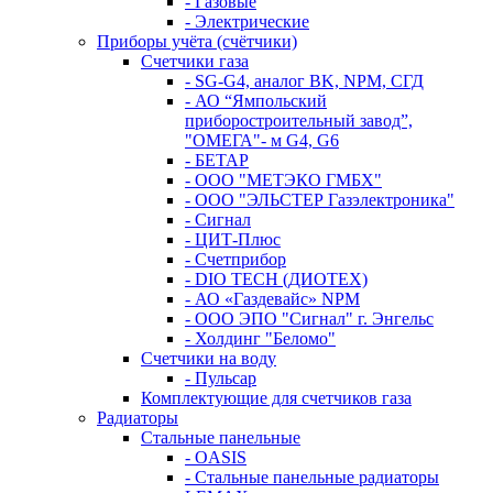
- Газовые
- Электрические
Приборы учёта (счётчики)
Счетчики газа
- SG-G4, аналог BK, NPM, СГД
- АО “Ямпольский
приборостроительный завод”,
"ОМЕГА"- м G4, G6
- БЕТАР
- ООО "МЕТЭКО ГМБХ"
- ООО "ЭЛЬСТЕР Газэлектроника"
- Сигнал
- ЦИТ-Плюс
- Счетприбор
- DIO TECH (ДИОТЕХ)
- АО «Газдевайс» NPM
- ООО ЭПО "Сигнал" г. Энгельс
- Холдинг "Беломо"
Счетчики на воду
- Пульсар
Комплектующие для счетчиков газа
Радиаторы
Стальные панельные
- OASIS
- Стальные панельные радиаторы