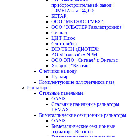
приборостроительный завод”,
"ОМЕГА"- м G4, G6
БЕТАР
ООО "МЕТЭКО ГМБХ"
ООО "ЭЛЬСТЕР Газэлектроника"
Сигнал
ЦИТ-Плюс
Счетприбор
DIO TECH (ДИОТЕХ)
АО «Газдевайс» NPM
ООО ЭПО "Сигнал" г. Энгельс
Холдинг "Беломо"
Счетчики на воду
Пульсар
Комплектующие для счетчиков газа
Радиаторы
Стальные панельные
OASIS
Стальные панельные радиаторы
LEMAX
Биметаллические секционные радиаторы
OASIS
Биметаллические секционные
радиаторы Benarmo