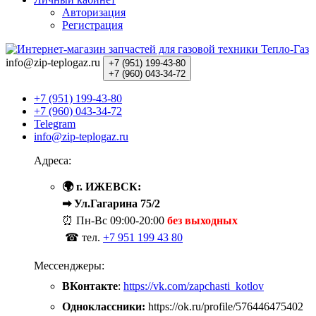
Авторизация
Регистрация
info@zip-teplogaz.ru
+7 (951)
199-43-80
+7 (960)
043-34-72
+7 (951) 199-43-80
+7 (960) 043-34-72
Telegram
info@zip-teplogaz.ru
Адреса:
🌍 г. ИЖЕВСК:
➡ Ул.Гагарина 75/2
⏰ Пн-Вс
09:00-20:00
без выходных
☎ тел.
+7 951 199 43 80
Мессенджеры:
ВКонтакте
:
https://vk.com/zapchasti_kotlov
Одноклассники:
https://ok.ru/profile/576446475402