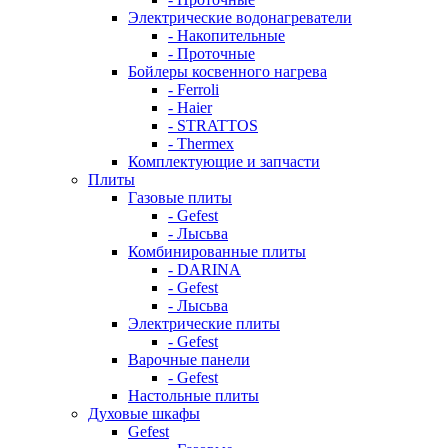
Электрические водонагреватели
- Накопительные
- Проточные
Бойлеры косвенного нагрева
- Ferroli
- Haier
- STRATTOS
- Thermex
Комплектующие и запчасти
Плиты
Газовые плиты
- Gefest
- Лысьва
Комбинированные плиты
- DARINA
- Gefest
- Лысьва
Электрические плиты
- Gefest
Варочные панели
- Gefest
Настольные плиты
Духовые шкафы
Gefest