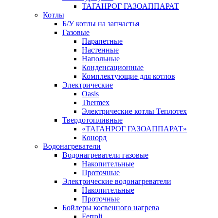
ТАГАНРОГ ГАЗОАППАРАТ
Котлы
Б/У котлы на запчастья
Газовые
Парапетные
Настенные
Напольные
Конденсационные
Комплектующие для котлов
Электрические
Oasis
Thermex
Электрические котлы Теплотех
Твердотопливные
«ТАГАНРОГ ГАЗОАППАРАТ»
Конорд
Водонагреватели
Водонагреватели газовые
Накопительные
Проточные
Электрические водонагреватели
Накопительные
Проточные
Бойлеры косвенного нагрева
Ferroli