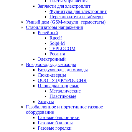
Платы управления
Запчасти для электроплит
Фурнитура для электроплит
Переключатели и таймеры
Умный дом (GSM-модули, термостаты)
Cтабилизаторы напряжения
Релейный
Rucelf
Solpi-M
TEPLOCOM
Ресанта
Электронный
Воздуховоды, дымоходы
Воздуховоды, дымоходы
Люки-дверцы
ООО "УТДК"/РОССИЯ
Площадки торцевые
Металлические
Пластиковые
Хомуты
Газобаллонное и портативное газовое
оборудование
Газовые баллончики
Газовые баллоны
Газовые горелки