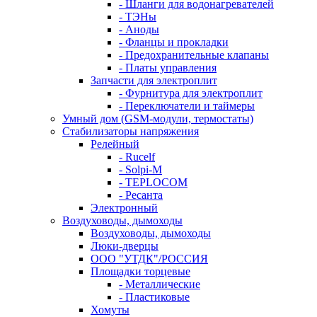
- Шланги для водонагревателей
- ТЭНы
- Аноды
- Фланцы и прокладки
- Предохранительные клапаны
- Платы управления
Запчасти для электроплит
- Фурнитура для электроплит
- Переключатели и таймеры
Умный дом (GSM-модули, термостаты)
Cтабилизаторы напряжения
Релейный
- Rucelf
- Solpi-M
- TEPLOCOM
- Ресанта
Электронный
Воздуховоды, дымоходы
Воздуховоды, дымоходы
Люки-дверцы
ООО "УТДК"/РОССИЯ
Площадки торцевые
- Металлические
- Пластиковые
Хомуты