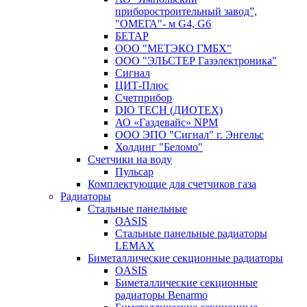
приборостроительный завод”,
"ОМЕГА"- м G4, G6
БЕТАР
ООО "МЕТЭКО ГМБХ"
ООО "ЭЛЬСТЕР Газэлектроника"
Сигнал
ЦИТ-Плюс
Счетприбор
DIO TECH (ДИОТЕХ)
АО «Газдевайс» NPM
ООО ЭПО "Сигнал" г. Энгельс
Холдинг "Беломо"
Счетчики на воду
Пульсар
Комплектующие для счетчиков газа
Радиаторы
Стальные панельные
OASIS
Стальные панельные радиаторы
LEMAX
Биметаллические секционные радиаторы
OASIS
Биметаллические секционные
радиаторы Benarmo