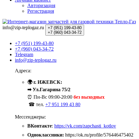
Авторизация
Регистрация
info@zip-teplogaz.ru
+7 (951)
199-43-80
+7 (960)
043-34-72
+7 (951) 199-43-80
+7 (960) 043-34-72
Telegram
info@zip-teplogaz.ru
Адреса:
🌍 г. ИЖЕВСК:
➡ Ул.Гагарина 75/2
⏰ Пн-Вс
09:00-20:00
без выходных
☎ тел.
+7 951 199 43 80
Мессенджеры:
ВКонтакте
:
https://vk.com/zapchasti_kotlov
Одноклассники:
https://ok.ru/profile/576446475402