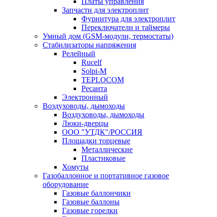
Платы управления
Запчасти для электроплит
Фурнитура для электроплит
Переключатели и таймеры
Умный дом (GSM-модули, термостаты)
Cтабилизаторы напряжения
Релейный
Rucelf
Solpi-M
TEPLOCOM
Ресанта
Электронный
Воздуховоды, дымоходы
Воздуховоды, дымоходы
Люки-дверцы
ООО "УТДК"/РОССИЯ
Площадки торцевые
Металлические
Пластиковые
Хомуты
Газобаллонное и портативное газовое
оборудование
Газовые баллончики
Газовые баллоны
Газовые горелки