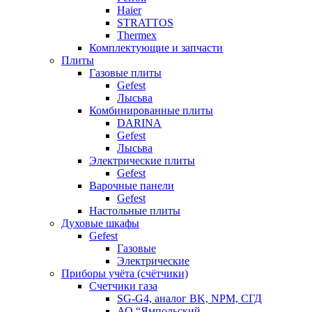
Haier
STRATTOS
Thermex
Комплектующие и запчасти
Плиты
Газовые плиты
Gefest
Лысьва
Комбинированные плиты
DARINA
Gefest
Лысьва
Электрические плиты
Gefest
Варочные панели
Gefest
Настольные плиты
Духовые шкафы
Gefest
Газовые
Электрические
Приборы учёта (счётчики)
Счетчики газа
SG-G4, аналог BK, NPM, СГД
АО “Ямпольский