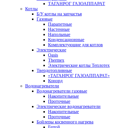
ТАГАНРОГ ГАЗОАППАРАТ
Котлы
Б/У котлы на запчастья
Газовые
Парапетные
Настенные
Напольные
Конденсационные
Комплектующие для котлов
Электрические
Oasis
Thermex
Электрические котлы Теплотех
Твердотопливные
«ТАГАНРОГ ГАЗОАППАРАТ»
Конорд
Водонагреватели
Водонагреватели газовые
Накопительные
Проточные
Электрические водонагреватели
Накопительные
Проточные
Бойлеры косвенного нагрева
Ferroli