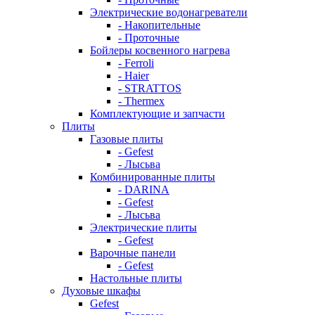
Электрические водонагреватели
- Накопительные
- Проточные
Бойлеры косвенного нагрева
- Ferroli
- Haier
- STRATTOS
- Thermex
Комплектующие и запчасти
Плиты
Газовые плиты
- Gefest
- Лысьва
Комбинированные плиты
- DARINA
- Gefest
- Лысьва
Электрические плиты
- Gefest
Варочные панели
- Gefest
Настольные плиты
Духовые шкафы
Gefest