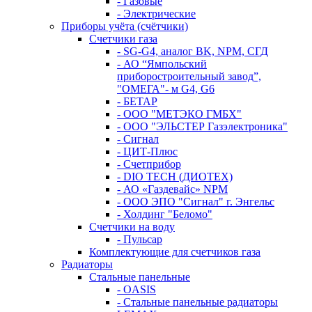
- Газовые
- Электрические
Приборы учёта (счётчики)
Счетчики газа
- SG-G4, аналог BK, NPM, СГД
- АО “Ямпольский
приборостроительный завод”,
"ОМЕГА"- м G4, G6
- БЕТАР
- ООО "МЕТЭКО ГМБХ"
- ООО "ЭЛЬСТЕР Газэлектроника"
- Сигнал
- ЦИТ-Плюс
- Счетприбор
- DIO TECH (ДИОТЕХ)
- АО «Газдевайс» NPM
- ООО ЭПО "Сигнал" г. Энгельс
- Холдинг "Беломо"
Счетчики на воду
- Пульсар
Комплектующие для счетчиков газа
Радиаторы
Стальные панельные
- OASIS
- Стальные панельные радиаторы