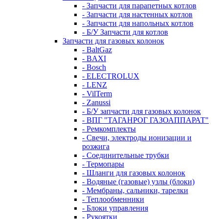
- Запчасти для парапетных котлов
- Запчасти для настенных котлов
- Запчасти для напольных котлов
- Б/У Запчасти для котлов
Запчасти для газовых колонок
- BaltGaz
- BAXI
- Bosch
- ELECTROLUX
- LENZ
- VilTerm
- Zanussi
- Б/У запчасти для газовых колонок
- ВПГ "ТАГАНРОГ ГАЗОАППАРАТ"
- Ремкомплекты
- Свечи, электроды ионизации и
розжига
- Соединительные трубки
- Термопары
- Шланги для газовых колонок
- Водяные (газовые) узлы (блоки)
- Мембраны, сальники, тарелки
- Теплообменники
- Блоки управления
- Рукоятки