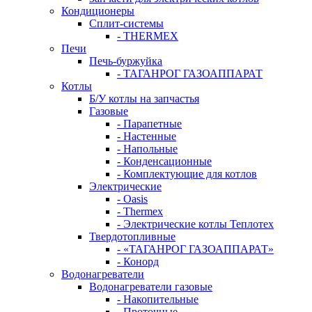
Кондиционеры
Сплит-системы
- THERMEX
Печи
Печь-буржуйка
- ТАГАНРОГ ГАЗОАППАРАТ
Котлы
Б/У котлы на запчастья
Газовые
- Парапетные
- Настенные
- Напольные
- Конденсационные
- Комплектующие для котлов
Электрические
- Oasis
- Thermex
- Электрические котлы Теплотех
Твердотопливные
- «ТАГАНРОГ ГАЗОАППАРАТ»
- Конорд
Водонагреватели
Водонагреватели газовые
- Накопительные
- Проточные