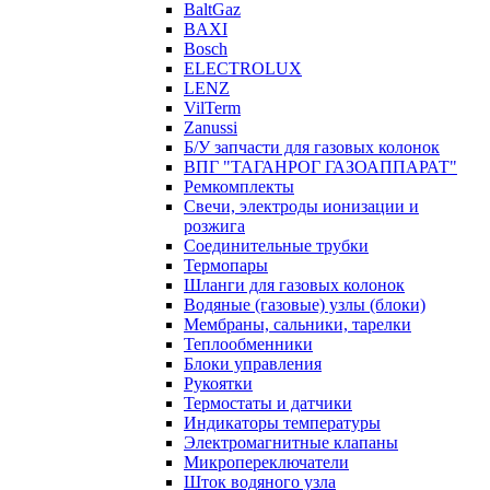
BaltGaz
BAXI
Bosch
ELECTROLUX
LENZ
VilTerm
Zanussi
Б/У запчасти для газовых колонок
ВПГ "ТАГАНРОГ ГАЗОАППАРАТ"
Ремкомплекты
Свечи, электроды ионизации и
розжига
Соединительные трубки
Термопары
Шланги для газовых колонок
Водяные (газовые) узлы (блоки)
Мембраны, сальники, тарелки
Теплообменники
Блоки управления
Рукоятки
Термостаты и датчики
Индикаторы температуры
Электромагнитные клапаны
Микропереключатели
Шток водяного узла