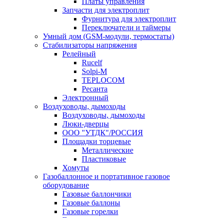
Платы управления
Запчасти для электроплит
Фурнитура для электроплит
Переключатели и таймеры
Умный дом (GSM-модули, термостаты)
Cтабилизаторы напряжения
Релейный
Rucelf
Solpi-M
TEPLOCOM
Ресанта
Электронный
Воздуховоды, дымоходы
Воздуховоды, дымоходы
Люки-дверцы
ООО "УТДК"/РОССИЯ
Площадки торцевые
Металлические
Пластиковые
Хомуты
Газобаллонное и портативное газовое
оборудование
Газовые баллончики
Газовые баллоны
Газовые горелки