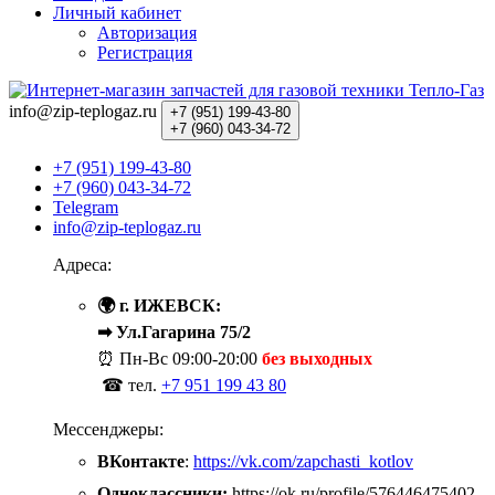
Личный кабинет
Авторизация
Регистрация
info@zip-teplogaz.ru
+7 (951)
199-43-80
+7 (960)
043-34-72
+7 (951) 199-43-80
+7 (960) 043-34-72
Telegram
info@zip-teplogaz.ru
Адреса:
🌍 г. ИЖЕВСК:
➡ Ул.Гагарина 75/2
⏰ Пн-Вс
09:00-20:00
без выходных
☎ тел.
+7 951 199 43 80
Мессенджеры:
ВКонтакте
:
https://vk.com/zapchasti_kotlov
Одноклассники:
https://ok.ru/profile/576446475402