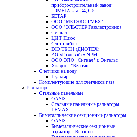
приборостроительный завод”,
"ОМЕГА"- м G4, G6
БЕТАР
ООО "МЕТЭКО ГМБХ"
ООО "ЭЛЬСТЕР Газэлектроника"
Сигнал
ЦИТ-Плюс
Счетприбор
DIO TECH (ДИОТЕХ)
АО «Газдевайс» NPM
ООО ЭПО "Сигнал" г. Энгельс
Холдинг "Беломо"
Счетчики на воду
Пульсар
Комплектующие для счетчиков газа
Радиаторы
Стальные панельные
OASIS
Стальные панельные радиаторы
LEMAX
Биметаллические секционные радиаторы
OASIS
Биметаллические секционные
радиаторы Benarmo