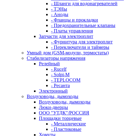
- Шланги для водонагревателей
- ТЭНы
- Аноды
- Фланцы и прокладки
- Предохранительные клапаны
- Платы управления
Запчасти для электроплит
- Фурнитура для электроплит
- Переключатели и таймеры
Умный дом (GSM-модули, термостаты)
Cтабилизаторы напряжения
Релейный
- Rucelf
- Solpi-M
- TEPLOCOM
- Ресанта
Электронный
Воздуховоды, дымоходы
Воздуховоды, дымоходы
Люки-дверцы
ООО "УТДК"/РОССИЯ
Площадки торцевые
- Металлические
- Пластиковые
Хомуты