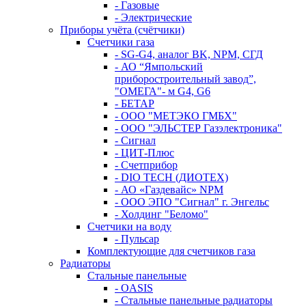
- Газовые
- Электрические
Приборы учёта (счётчики)
Счетчики газа
- SG-G4, аналог BK, NPM, СГД
- АО “Ямпольский
приборостроительный завод”,
"ОМЕГА"- м G4, G6
- БЕТАР
- ООО "МЕТЭКО ГМБХ"
- ООО "ЭЛЬСТЕР Газэлектроника"
- Сигнал
- ЦИТ-Плюс
- Счетприбор
- DIO TECH (ДИОТЕХ)
- АО «Газдевайс» NPM
- ООО ЭПО "Сигнал" г. Энгельс
- Холдинг "Беломо"
Счетчики на воду
- Пульсар
Комплектующие для счетчиков газа
Радиаторы
Стальные панельные
- OASIS
- Стальные панельные радиаторы