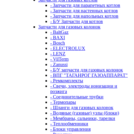
- Запчасти для парапетных котлов
- Запчасти для настенных котлов
- Запчасти для напольных котлов
- Б/У Запчасти для котлов
Запчасти для газовых колонок
- BaltGaz
- BAXI
- Bosch
- ELECTROLUX
- LENZ
- VilTerm
- Zanussi
- Б/У запчасти для газовых колонок
- ВПГ "ТАГАНРОГ ГАЗОАППАРАТ"
- Ремкомплекты
- Свечи, электроды ионизации и
розжига
- Соединительные трубки
- Термопары
- Шланги для газовых колонок
- Водяные (газовые) узлы (блоки)
- Мембраны, сальники, тарелки
- Теплообменники
- Блоки управления