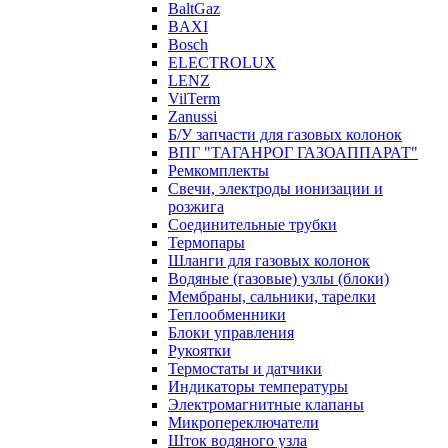
BaltGaz
BAXI
Bosch
ELECTROLUX
LENZ
VilTerm
Zanussi
Б/У запчасти для газовых колонок
ВПГ "ТАГАНРОГ ГАЗОАППАРАТ"
Ремкомплекты
Свечи, электроды ионизации и
розжига
Соединительные трубки
Термопары
Шланги для газовых колонок
Водяные (газовые) узлы (блоки)
Мембраны, сальники, тарелки
Теплообменники
Блоки управления
Рукоятки
Термостаты и датчики
Индикаторы температуры
Электромагнитные клапаны
Микропереключатели
Шток водяного узла