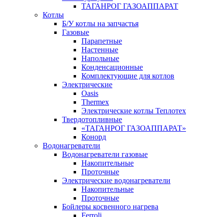
ТАГАНРОГ ГАЗОАППАРАТ
Котлы
Б/У котлы на запчастья
Газовые
Парапетные
Настенные
Напольные
Конденсационные
Комплектующие для котлов
Электрические
Oasis
Thermex
Электрические котлы Теплотех
Твердотопливные
«ТАГАНРОГ ГАЗОАППАРАТ»
Конорд
Водонагреватели
Водонагреватели газовые
Накопительные
Проточные
Электрические водонагреватели
Накопительные
Проточные
Бойлеры косвенного нагрева
Ferroli