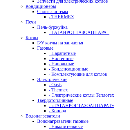
Запчасти для электрических котлов
Кондиционеры
Сплит-системы
- THERMEX
Печи
Печь-буржуйка
- ТАГАНРОГ ГАЗОАППАРАТ
Котлы
Б/У котлы на запчастья
Газовые
- Парапетные
- Настенные
- Напольные
- Конденсационные
- Комплектующие для котлов
Электрические
- Oasis
- Thermex
- Электрические котлы Теплотех
Твердотопливные
- «ТАГАНРОГ ГАЗОАППАРАТ»
- Конорд
Водонагреватели
Водонагреватели газовые
- Накопительные