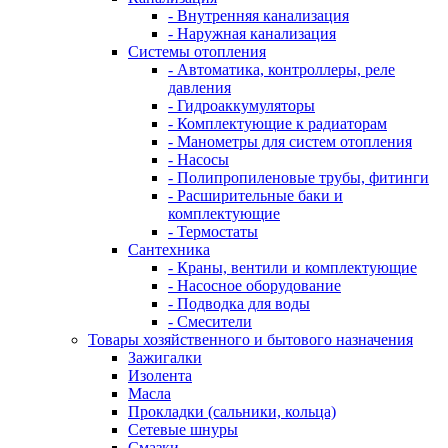
- Внутренняя канализация
- Наружная канализация
Системы отопления
- Автоматика, контроллеры, реле
давления
- Гидроаккумуляторы
- Комплектующие к радиаторам
- Манометры для систем отопления
- Насосы
- Полипропиленовые трубы, фитинги
- Расширительные баки и
комплектующие
- Термостаты
Сантехника
- Краны, вентили и комплектующие
- Насосное оборудование
- Подводка для воды
- Смесители
Товары хозяйственного и бытового назначения
Зажигалки
Изолента
Масла
Прокладки (сальники, кольца)
Сетевые шнуры
Смазки