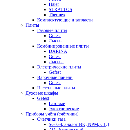
Haier
STRATTOS
Thermex
Комплектующие и запчасти
Плиты
Газовые плиты
Gefest
Лысьва
Комбинированные плиты
DARINA
Gefest
Лысьва
Электрические плиты
Gefest
Варочные панели
Gefest
Настольные плиты
Духовые шкафы
Gefest
Газовые
Электрические
Приборы учёта (счётчики)
Счетчики газа
SG-G4, аналог BK, NPM, СГД
АО “Ямпольский