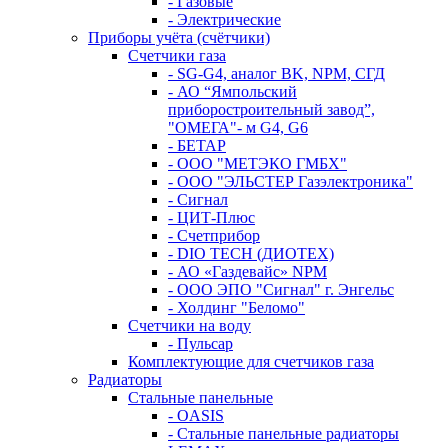
- Газовые
- Электрические
Приборы учёта (счётчики)
Счетчики газа
- SG-G4, аналог BK, NPM, СГД
- АО “Ямпольский
приборостроительный завод”,
"ОМЕГА"- м G4, G6
- БЕТАР
- ООО "МЕТЭКО ГМБХ"
- ООО "ЭЛЬСТЕР Газэлектроника"
- Сигнал
- ЦИТ-Плюс
- Счетприбор
- DIO TECH (ДИОТЕХ)
- АО «Газдевайс» NPM
- ООО ЭПО "Сигнал" г. Энгельс
- Холдинг "Беломо"
Счетчики на воду
- Пульсар
Комплектующие для счетчиков газа
Радиаторы
Стальные панельные
- OASIS
- Стальные панельные радиаторы