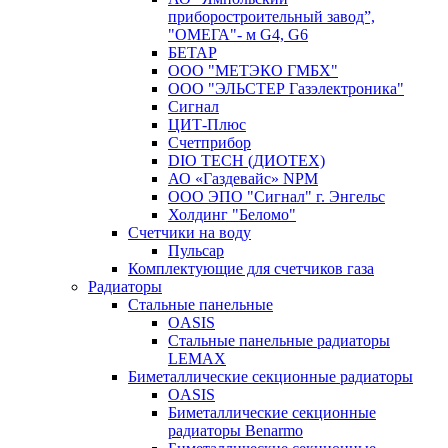
приборостроительный завод”,
"ОМЕГА"- м G4, G6
БЕТАР
ООО "МЕТЭКО ГМБХ"
ООО "ЭЛЬСТЕР Газэлектроника"
Сигнал
ЦИТ-Плюс
Счетприбор
DIO TECH (ДИОТЕХ)
АО «Газдевайс» NPM
ООО ЭПО "Сигнал" г. Энгельс
Холдинг "Беломо"
Счетчики на воду
Пульсар
Комплектующие для счетчиков газа
Радиаторы
Стальные панельные
OASIS
Стальные панельные радиаторы
LEMAX
Биметаллические секционные радиаторы
OASIS
Биметаллические секционные
радиаторы Benarmo