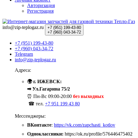
Авторизация
Регистрация
info@zip-teplogaz.ru
+7 (951)
199-43-80
+7 (960)
043-34-72
+7 (951) 199-43-80
+7 (960) 043-34-72
Telegram
info@zip-teplogaz.ru
Адреса:
🌍 г. ИЖЕВСК:
➡ Ул.Гагарина 75/2
⏰ Пн-Вс
09:00-20:00
без выходных
☎ тел.
+7 951 199 43 80
Мессенджеры:
ВКонтакте
:
https://vk.com/zapchasti_kotlov
Одноклассники:
https://ok.ru/profile/576446475402