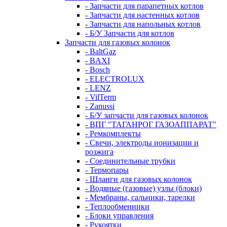
- Запчасти для парапетных котлов
- Запчасти для настенных котлов
- Запчасти для напольных котлов
- Б/У Запчасти для котлов
Запчасти для газовых колонок
- BaltGaz
- BAXI
- Bosch
- ELECTROLUX
- LENZ
- VilTerm
- Zanussi
- Б/У запчасти для газовых колонок
- ВПГ "ТАГАНРОГ ГАЗОАППАРАТ"
- Ремкомплекты
- Свечи, электроды ионизации и
розжига
- Соединительные трубки
- Термопары
- Шланги для газовых колонок
- Водяные (газовые) узлы (блоки)
- Мембраны, сальники, тарелки
- Теплообменники
- Блоки управления
- Рукоятки