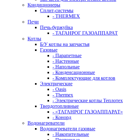
Кондиционеры
Сплит-системы
- THERMEX
Печи
Печь-буржуйка
- ТАГАНРОГ ГАЗОАППАРАТ
Котлы
Б/У котлы на запчастья
Газовые
- Парапетные
- Настенные
- Напольные
- Конденсационные
- Комплектующие для котлов
Электрические
- Oasis
- Thermex
- Электрические котлы Теплотех
Твердотопливные
- «ТАГАНРОГ ГАЗОАППАРАТ»
- Конорд
Водонагреватели
Водонагреватели газовые
- Накопительные
- Проточные