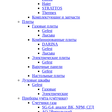
Haier
STRATTOS
Thermex
Комплектующие и запчасти
Плиты
Газовые плиты
Gefest
Лысьва
Комбинированные плиты
DARINA
Gefest
Лысьва
Электрические плиты
Gefest
Варочные панели
Gefest
Настольные плиты
Духовые шкафы
Gefest
Газовые
Электрические
Приборы учёта (счётчики)
Счетчики газа
SG-G4, аналог BK, NPM, СГД
АО “Ямпольский