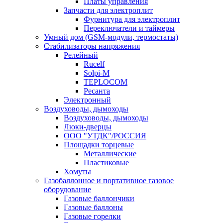
Платы управления
Запчасти для электроплит
Фурнитура для электроплит
Переключатели и таймеры
Умный дом (GSM-модули, термостаты)
Cтабилизаторы напряжения
Релейный
Rucelf
Solpi-M
TEPLOCOM
Ресанта
Электронный
Воздуховоды, дымоходы
Воздуховоды, дымоходы
Люки-дверцы
ООО "УТДК"/РОССИЯ
Площадки торцевые
Металлические
Пластиковые
Хомуты
Газобаллонное и портативное газовое
оборудование
Газовые баллончики
Газовые баллоны
Газовые горелки