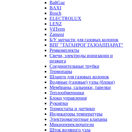
BaltGaz
BAXI
Bosch
ELECTROLUX
LENZ
VilTerm
Zanussi
Б/У запчасти для газовых колонок
ВПГ "ТАГАНРОГ ГАЗОАППАРАТ"
Ремкомплекты
Свечи, электроды ионизации и
розжига
Соединительные трубки
Термопары
Шланги для газовых колонок
Водяные (газовые) узлы (блоки)
Мембраны, сальники, тарелки
Теплообменники
Блоки управления
Рукоятки
Термостаты и датчики
Индикаторы температуры
Электромагнитные клапаны
Микропереключатели
Шток водяного узла