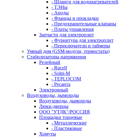
- Шланги для водонагревателей
- ТЭНы
- Аноды
- Фланцы и прокладки
- Предохранительные клапаны
- Платы управления
Запчасти для электроплит
- Фурнитура для электроплит
- Переключатели и таймеры
Умный дом (GSM-модули, термостаты)
Cтабилизаторы напряжения
Релейный
- Rucelf
- Solpi-M
- TEPLOCOM
- Ресанта
Электронный
Воздуховоды, дымоходы
Воздуховоды, дымоходы
Люки-дверцы
ООО "УТДК"/РОССИЯ
Площадки торцевые
- Металлические
- Пластиковые
Хомуты