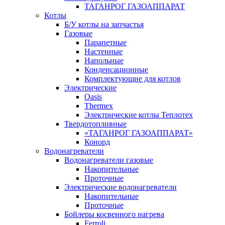
ТАГАНРОГ ГАЗОАППАРАТ
Котлы
Б/У котлы на запчастья
Газовые
Парапетные
Настенные
Напольные
Конденсационные
Комплектующие для котлов
Электрические
Oasis
Thermex
Электрические котлы Теплотех
Твердотопливные
«ТАГАНРОГ ГАЗОАППАРАТ»
Конорд
Водонагреватели
Водонагреватели газовые
Накопительные
Проточные
Электрические водонагреватели
Накопительные
Проточные
Бойлеры косвенного нагрева
Ferroli