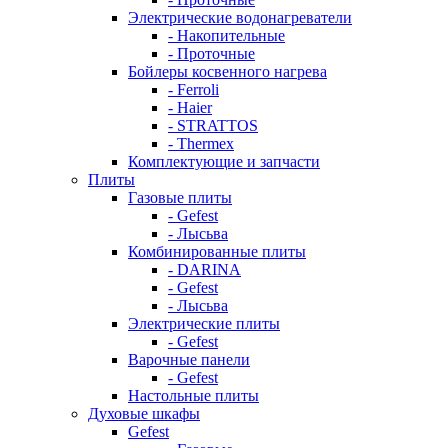
Электрические водонагреватели
- Накопительные
- Проточные
Бойлеры косвенного нагрева
- Ferroli
- Haier
- STRATTOS
- Thermex
Комплектующие и запчасти
Плиты
Газовые плиты
- Gefest
- Лысьва
Комбинированные плиты
- DARINA
- Gefest
- Лысьва
Электрические плиты
- Gefest
Варочные панели
- Gefest
Настольные плиты
Духовые шкафы
Gefest