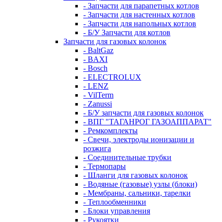
- Запчасти для парапетных котлов
- Запчасти для настенных котлов
- Запчасти для напольных котлов
- Б/У Запчасти для котлов
Запчасти для газовых колонок
- BaltGaz
- BAXI
- Bosch
- ELECTROLUX
- LENZ
- VilTerm
- Zanussi
- Б/У запчасти для газовых колонок
- ВПГ "ТАГАНРОГ ГАЗОАППАРАТ"
- Ремкомплекты
- Свечи, электроды ионизации и
розжига
- Соединительные трубки
- Термопары
- Шланги для газовых колонок
- Водяные (газовые) узлы (блоки)
- Мембраны, сальники, тарелки
- Теплообменники
- Блоки управления
- Рукоятки