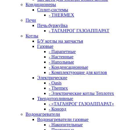
Кондиционеры
Сплит-системы
- THERMEX
Печи
Печь-буржуйка
- ТАГАНРОГ ГАЗОАППАРАТ
Котлы
Б/У котлы на запчастья
Газовые
- Парапетные
- Настенные
- Напольные
- Конденсационные
- Комплектующие для котлов
Электрические
- Oasis
- Thermex
- Электрические котлы Теплотех
Твердотопливные
- «ТАГАНРОГ ГАЗОАППАРАТ»
- Конорд
Водонагреватели
Водонагреватели газовые
- Накопительные
- Проточные