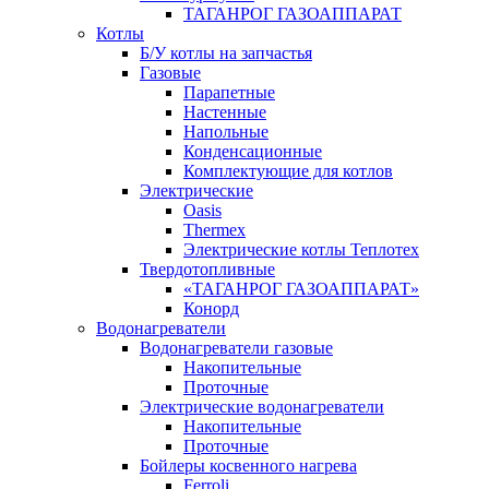
ТАГАНРОГ ГАЗОАППАРАТ
Котлы
Б/У котлы на запчастья
Газовые
Парапетные
Настенные
Напольные
Конденсационные
Комплектующие для котлов
Электрические
Oasis
Thermex
Электрические котлы Теплотех
Твердотопливные
«ТАГАНРОГ ГАЗОАППАРАТ»
Конорд
Водонагреватели
Водонагреватели газовые
Накопительные
Проточные
Электрические водонагреватели
Накопительные
Проточные
Бойлеры косвенного нагрева
Ferroli