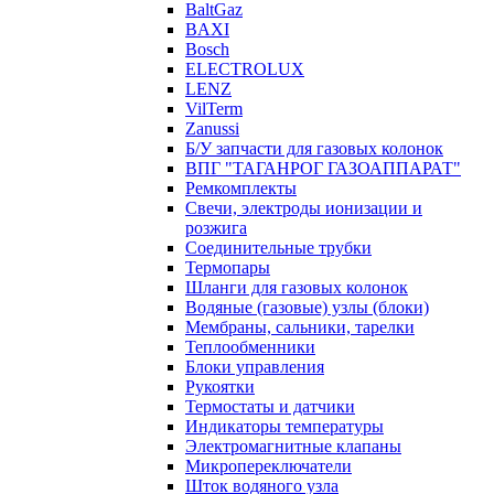
BaltGaz
BAXI
Bosch
ELECTROLUX
LENZ
VilTerm
Zanussi
Б/У запчасти для газовых колонок
ВПГ "ТАГАНРОГ ГАЗОАППАРАТ"
Ремкомплекты
Свечи, электроды ионизации и
розжига
Соединительные трубки
Термопары
Шланги для газовых колонок
Водяные (газовые) узлы (блоки)
Мембраны, сальники, тарелки
Теплообменники
Блоки управления
Рукоятки
Термостаты и датчики
Индикаторы температуры
Электромагнитные клапаны
Микропереключатели
Шток водяного узла