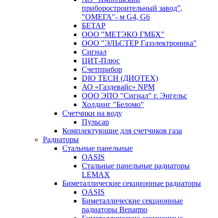
приборостроительный завод”,
"ОМЕГА"- м G4, G6
БЕТАР
ООО "МЕТЭКО ГМБХ"
ООО "ЭЛЬСТЕР Газэлектроника"
Сигнал
ЦИТ-Плюс
Счетприбор
DIO TECH (ДИОТЕХ)
АО «Газдевайс» NPM
ООО ЭПО "Сигнал" г. Энгельс
Холдинг "Беломо"
Счетчики на воду
Пульсар
Комплектующие для счетчиков газа
Радиаторы
Стальные панельные
OASIS
Стальные панельные радиаторы
LEMAX
Биметаллические секционные радиаторы
OASIS
Биметаллические секционные
радиаторы Benarmo