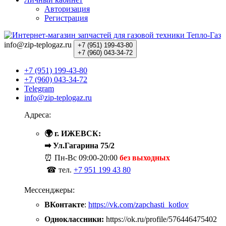
Авторизация
Регистрация
info@zip-teplogaz.ru
+7 (951)
199-43-80
+7 (960)
043-34-72
+7 (951) 199-43-80
+7 (960) 043-34-72
Telegram
info@zip-teplogaz.ru
Адреса:
🌍 г. ИЖЕВСК:
➡ Ул.Гагарина 75/2
⏰ Пн-Вс
09:00-20:00
без выходных
☎ тел.
+7 951 199 43 80
Мессенджеры:
ВКонтакте
:
https://vk.com/zapchasti_kotlov
Одноклассники:
https://ok.ru/profile/576446475402