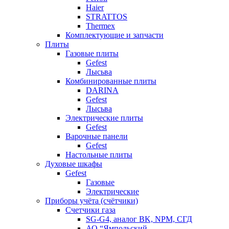
Haier
STRATTOS
Thermex
Комплектующие и запчасти
Плиты
Газовые плиты
Gefest
Лысьва
Комбинированные плиты
DARINA
Gefest
Лысьва
Электрические плиты
Gefest
Варочные панели
Gefest
Настольные плиты
Духовые шкафы
Gefest
Газовые
Электрические
Приборы учёта (счётчики)
Счетчики газа
SG-G4, аналог BK, NPM, СГД
АО “Ямпольский