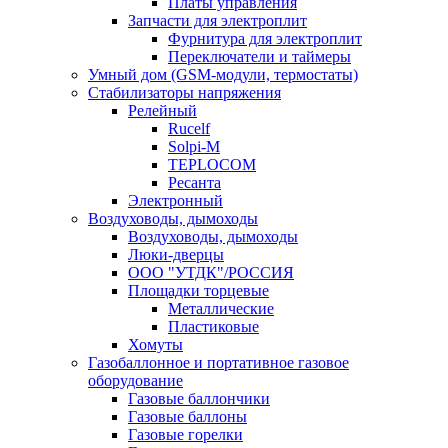
Платы управления
Запчасти для электроплит
Фурнитура для электроплит
Переключатели и таймеры
Умный дом (GSM-модули, термостаты)
Cтабилизаторы напряжения
Релейный
Rucelf
Solpi-M
TEPLOCOM
Ресанта
Электронный
Воздуховоды, дымоходы
Воздуховоды, дымоходы
Люки-дверцы
ООО "УТДК"/РОССИЯ
Площадки торцевые
Металлические
Пластиковые
Хомуты
Газобаллонное и портативное газовое
оборудование
Газовые баллончики
Газовые баллоны
Газовые горелки