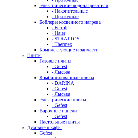
Электрические водонагреватели
- Накопительные
- Проточные
Бойлеры косвенного нагрева
- Ferroli
- Haier
- STRATTOS
- Thermex
Комплектующие и запчасти
Плиты
Газовые плиты
- Gefest
- Лысьва
Комбинированные плиты
- DARINA
- Gefest
- Лысьва
Электрические плиты
- Gefest
Варочные панели
- Gefest
Настольные плиты
Духовые шкафы
Gefest