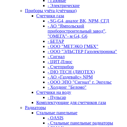
- Газовые
- Электрические
Приборы учёта (счётчики)
Счетчики газа
- SG-G4, аналог BK, NPM, СГД
- АО “Ямпольский
приборостроительный завод”,
"ОМЕГА"- м G4, G6
- БЕТАР
- ООО "МЕТЭКО ГМБХ"
- ООО "ЭЛЬСТЕР Газэлектроника"
- Сигнал
- ЦИТ-Плюс
- Счетприбор
- DIO TECH (ДИОТЕХ)
- АО «Газдевайс» NPM
- ООО ЭПО "Сигнал" г. Энгельс
- Холдинг "Беломо"
Счетчики на воду
- Пульсар
Комплектующие для счетчиков газа
Радиаторы
Стальные панельные
- OASIS
- Стальные панельные радиаторы