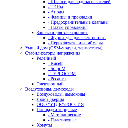
- Шланги для водонагревателей
- ТЭНы
- Аноды
- Фланцы и прокладки
- Предохранительные клапаны
- Платы управления
Запчасти для электроплит
- Фурнитура для электроплит
- Переключатели и таймеры
Умный дом (GSM-модули, термостаты)
Cтабилизаторы напряжения
Релейный
- Rucelf
- Solpi-M
- TEPLOCOM
- Ресанта
Электронный
Воздуховоды, дымоходы
Воздуховоды, дымоходы
Люки-дверцы
ООО "УТДК"/РОССИЯ
Площадки торцевые
- Металлические
- Пластиковые
Хомуты