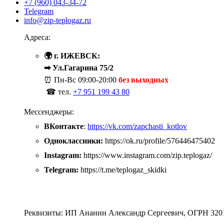
+7 (960) 043-34-72
Telegram
info@zip-teplogaz.ru
Адреса:
🌍 г. ИЖЕВСК:
➡ Ул.Гагарина 75/2
⏰ Пн-Вс
09:00-20:00
без выходных
☎ тел.
+7 951 199 43 80
Мессенджеры:
ВКонтакте
:
https://vk.com/zapchasti_kotlov
Одноклассники:
https://ok.ru/profile/576446475402
Instagram:
https://www.instagram.com/zip.teplogaz/
Telegram:
https://t.me/teplogaz_skidki
Реквизиты: ИП Ананин Александр Сергеевич, ОГРН 320