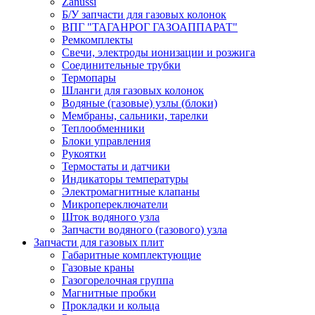
Zanussi
Б/У запчасти для газовых колонок
ВПГ "ТАГАНРОГ ГАЗОАППАРАТ"
Ремкомплекты
Свечи, электроды ионизации и розжига
Соединительные трубки
Термопары
Шланги для газовых колонок
Водяные (газовые) узлы (блоки)
Мембраны, сальники, тарелки
Теплообменники
Блоки управления
Рукоятки
Термостаты и датчики
Индикаторы температуры
Электромагнитные клапаны
Микропереключатели
Шток водяного узла
Запчасти водяного (газового) узла
Запчасти для газовых плит
Габаритные комплектующие
Газовые краны
Газогорелочная группа
Магнитные пробки
Прокладки и кольца