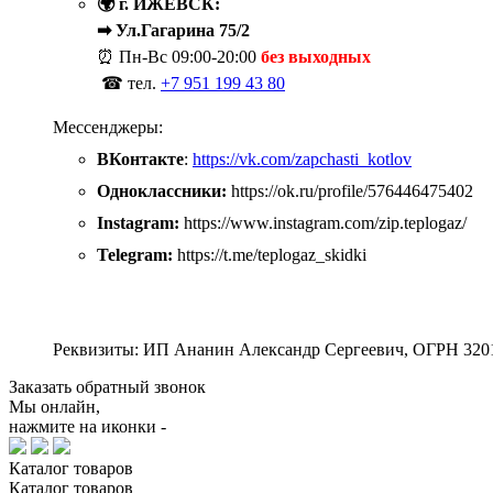
🌍 г. ИЖЕВСК:
➡ Ул.Гагарина 75/2
⏰ Пн-Вс
09:00-20:00
без выходных
☎ тел.
+7 951 199 43 80
Мессенджеры:
ВКонтакте
:
https://vk.com/zapchasti_kotlov
Одноклассники:
https://ok.ru/profile/576446475402
Instagram:
https://www.instagram.com/zip.teplogaz/
Telegram:
https://t.me/teplogaz_skidki
Реквизиты: ИП Ананин Александр Сергеевич, ОГРН 320
Заказать обратный звонок
Мы онлайн,
нажмите на иконки -
Каталог
товаров
Каталог
товаров