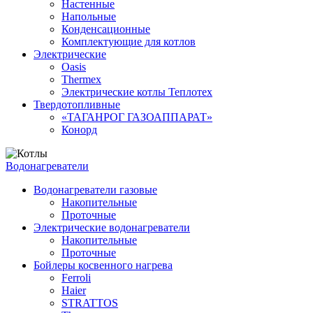
Настенные
Напольные
Конденсационные
Комплектующие для котлов
Электрические
Oasis
Thermex
Электрические котлы Теплотех
Твердотопливные
«ТАГАНРОГ ГАЗОАППАРАТ»
Конорд
Водонагреватели
Водонагреватели газовые
Накопительные
Проточные
Электрические водонагреватели
Накопительные
Проточные
Бойлеры косвенного нагрева
Ferroli
Haier
STRATTOS