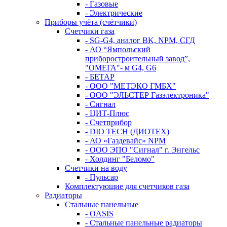
- Газовые
- Электрические
Приборы учёта (счётчики)
Счетчики газа
- SG-G4, аналог BK, NPM, СГД
- АО “Ямпольский
приборостроительный завод”,
"ОМЕГА"- м G4, G6
- БЕТАР
- ООО "МЕТЭКО ГМБХ"
- ООО "ЭЛЬСТЕР Газэлектроника"
- Сигнал
- ЦИТ-Плюс
- Счетприбор
- DIO TECH (ДИОТЕХ)
- АО «Газдевайс» NPM
- ООО ЭПО "Сигнал" г. Энгельс
- Холдинг "Беломо"
Счетчики на воду
- Пульсар
Комплектующие для счетчиков газа
Радиаторы
Стальные панельные
- OASIS
- Стальные панельные радиаторы