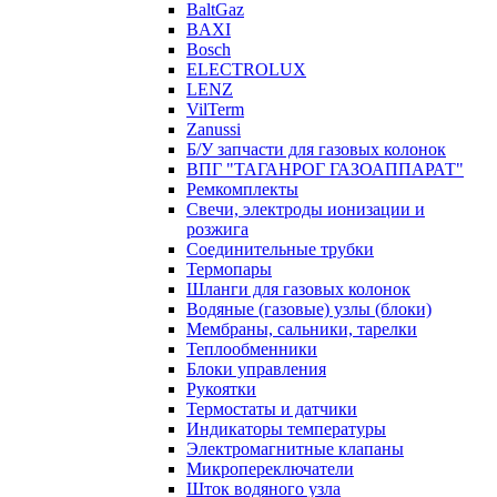
BaltGaz
BAXI
Bosch
ELECTROLUX
LENZ
VilTerm
Zanussi
Б/У запчасти для газовых колонок
ВПГ "ТАГАНРОГ ГАЗОАППАРАТ"
Ремкомплекты
Свечи, электроды ионизации и
розжига
Соединительные трубки
Термопары
Шланги для газовых колонок
Водяные (газовые) узлы (блоки)
Мембраны, сальники, тарелки
Теплообменники
Блоки управления
Рукоятки
Термостаты и датчики
Индикаторы температуры
Электромагнитные клапаны
Микропереключатели
Шток водяного узла