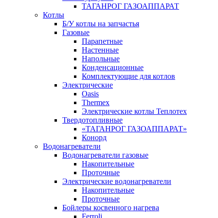
ТАГАНРОГ ГАЗОАППАРАТ
Котлы
Б/У котлы на запчастья
Газовые
Парапетные
Настенные
Напольные
Конденсационные
Комплектующие для котлов
Электрические
Oasis
Thermex
Электрические котлы Теплотех
Твердотопливные
«ТАГАНРОГ ГАЗОАППАРАТ»
Конорд
Водонагреватели
Водонагреватели газовые
Накопительные
Проточные
Электрические водонагреватели
Накопительные
Проточные
Бойлеры косвенного нагрева
Ferroli