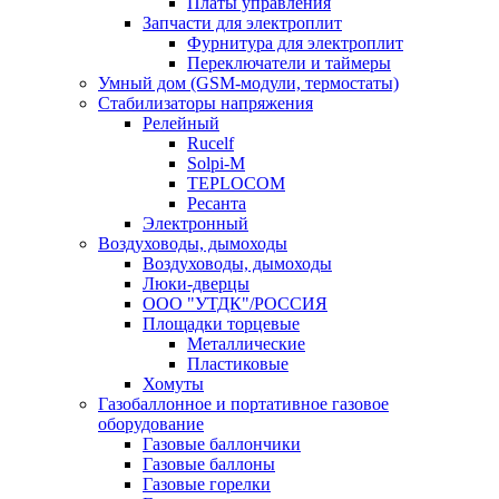
Платы управления
Запчасти для электроплит
Фурнитура для электроплит
Переключатели и таймеры
Умный дом (GSM-модули, термостаты)
Cтабилизаторы напряжения
Релейный
Rucelf
Solpi-M
TEPLOCOM
Ресанта
Электронный
Воздуховоды, дымоходы
Воздуховоды, дымоходы
Люки-дверцы
ООО "УТДК"/РОССИЯ
Площадки торцевые
Металлические
Пластиковые
Хомуты
Газобаллонное и портативное газовое
оборудование
Газовые баллончики
Газовые баллоны
Газовые горелки