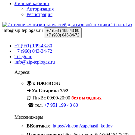
Личный кабинет
Авторизация
Регистрация
info@zip-teplogaz.ru
+7 (951)
199-43-80
+7 (960)
043-34-72
+7 (951) 199-43-80
+7 (960) 043-34-72
Telegram
info@zip-teplogaz.ru
Адреса:
🌍 г. ИЖЕВСК:
➡ Ул.Гагарина 75/2
⏰ Пн-Вс
09:00-20:00
без выходных
☎ тел.
+7 951 199 43 80
Мессенджеры:
ВКонтакте
:
https://vk.com/zapchasti_kotlov
Одноклассники:
https://ok.ru/profile/576446475402