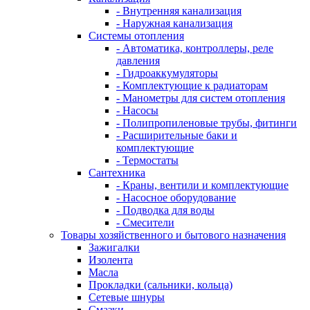
- Внутренняя канализация
- Наружная канализация
Системы отопления
- Автоматика, контроллеры, реле
давления
- Гидроаккумуляторы
- Комплектующие к радиаторам
- Манометры для систем отопления
- Насосы
- Полипропиленовые трубы, фитинги
- Расширительные баки и
комплектующие
- Термостаты
Сантехника
- Краны, вентили и комплектующие
- Насосное оборудование
- Подводка для воды
- Смесители
Товары хозяйственного и бытового назначения
Зажигалки
Изолента
Масла
Прокладки (сальники, кольца)
Сетевые шнуры
Смазки