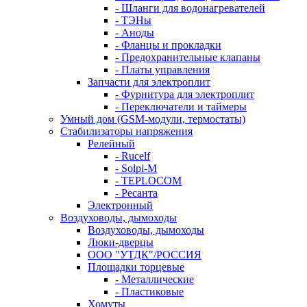
- Шланги для водонагревателей
- ТЭНы
- Аноды
- Фланцы и прокладки
- Предохранительные клапаны
- Платы управления
Запчасти для электроплит
- Фурнитура для электроплит
- Переключатели и таймеры
Умный дом (GSM-модули, термостаты)
Cтабилизаторы напряжения
Релейный
- Rucelf
- Solpi-M
- TEPLOCOM
- Ресанта
Электронный
Воздуховоды, дымоходы
Воздуховоды, дымоходы
Люки-дверцы
ООО "УТДК"/РОССИЯ
Площадки торцевые
- Металлические
- Пластиковые
Хомуты