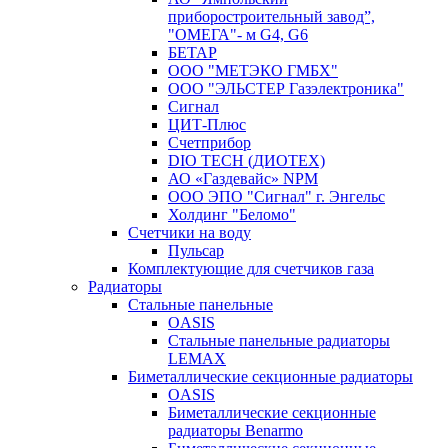
приборостроительный завод”,
"ОМЕГА"- м G4, G6
БЕТАР
ООО "МЕТЭКО ГМБХ"
ООО "ЭЛЬСТЕР Газэлектроника"
Сигнал
ЦИТ-Плюс
Счетприбор
DIO TECH (ДИОТЕХ)
АО «Газдевайс» NPM
ООО ЭПО "Сигнал" г. Энгельс
Холдинг "Беломо"
Счетчики на воду
Пульсар
Комплектующие для счетчиков газа
Радиаторы
Стальные панельные
OASIS
Стальные панельные радиаторы
LEMAX
Биметаллические секционные радиаторы
OASIS
Биметаллические секционные
радиаторы Benarmo