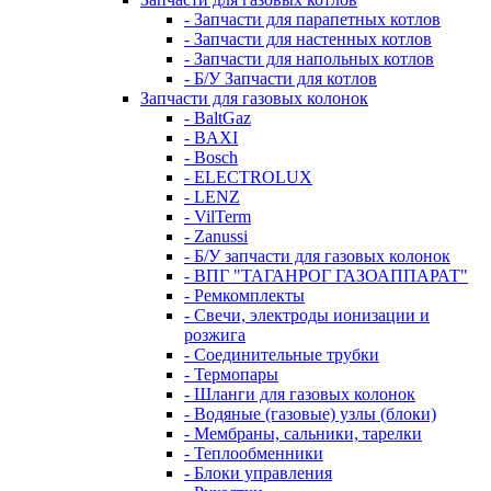
- Запчасти для парапетных котлов
- Запчасти для настенных котлов
- Запчасти для напольных котлов
- Б/У Запчасти для котлов
Запчасти для газовых колонок
- BaltGaz
- BAXI
- Bosch
- ELECTROLUX
- LENZ
- VilTerm
- Zanussi
- Б/У запчасти для газовых колонок
- ВПГ "ТАГАНРОГ ГАЗОАППАРАТ"
- Ремкомплекты
- Свечи, электроды ионизации и
розжига
- Соединительные трубки
- Термопары
- Шланги для газовых колонок
- Водяные (газовые) узлы (блоки)
- Мембраны, сальники, тарелки
- Теплообменники
- Блоки управления