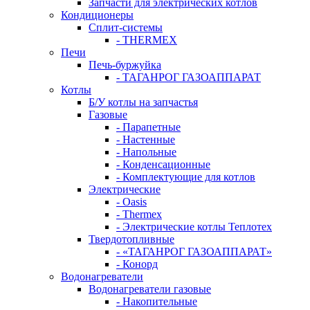
Запчасти для электрических котлов
Кондиционеры
Сплит-системы
- THERMEX
Печи
Печь-буржуйка
- ТАГАНРОГ ГАЗОАППАРАТ
Котлы
Б/У котлы на запчастья
Газовые
- Парапетные
- Настенные
- Напольные
- Конденсационные
- Комплектующие для котлов
Электрические
- Oasis
- Thermex
- Электрические котлы Теплотех
Твердотопливные
- «ТАГАНРОГ ГАЗОАППАРАТ»
- Конорд
Водонагреватели
Водонагреватели газовые
- Накопительные