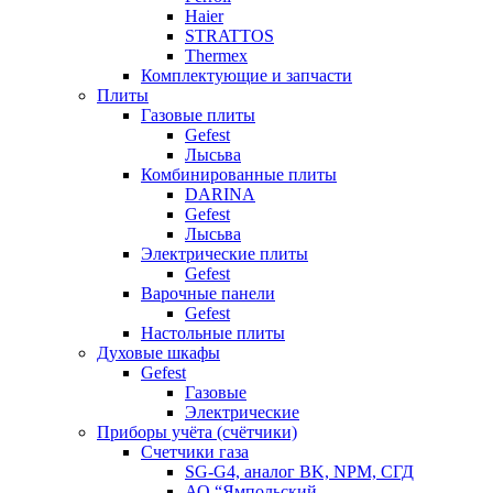
Haier
STRATTOS
Thermex
Комплектующие и запчасти
Плиты
Газовые плиты
Gefest
Лысьва
Комбинированные плиты
DARINA
Gefest
Лысьва
Электрические плиты
Gefest
Варочные панели
Gefest
Настольные плиты
Духовые шкафы
Gefest
Газовые
Электрические
Приборы учёта (счётчики)
Счетчики газа
SG-G4, аналог BK, NPM, СГД
АО “Ямпольский