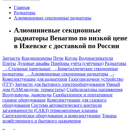
Главная
Радиаторы
Алюминиевые секционные радиаторы
Алюминиевые секционные
радиаторы Benarmo по низкой цене
в Ижевске с доставкой по России
Запчасти
Кондиционеры
Печи
Котлы
Водонагреватели
Плиты
Духовые шкафы
Приборы учёта (счётчики)
Радиаторы
- Стальные панельные
- Биметаллические секционные
радиаторы
- Алюминиевые секционные радиаторы
-
Комплектующие для радиаторов
Газогорелочное устройство
(ГГУ)
Запчасти для бытового электрооборудования
Умный
дом (GSM-модули, термостаты)
Cтабилизаторы напряжения
Воздуховоды, дымоходы
Газобаллонное и портативное
газовое оборудование
Комплектующие для газового
оборудования
Система автоматического контроля
загазованности (САКЗ) термозапорные клапана
Сантехническое оборудование и комплектующие
Товары
хозяйственного и бытового назначения