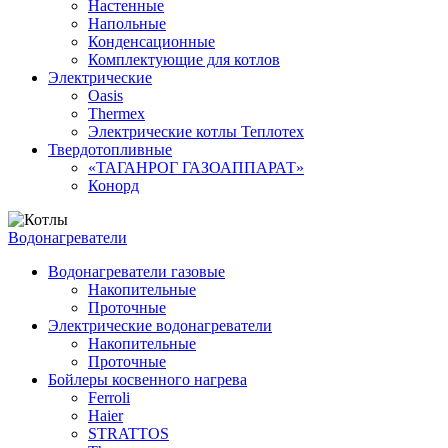
Настенные
Напольные
Конденсационные
Комплектующие для котлов
Электрические
Oasis
Thermex
Электрические котлы Теплотех
Твердотопливные
«ТАГАНРОГ ГАЗОАППАРАТ»
Конорд
Водонагреватели
Водонагреватели газовые
Накопительные
Проточные
Электрические водонагреватели
Накопительные
Проточные
Бойлеры косвенного нагрева
Ferroli
Haier
STRATTOS