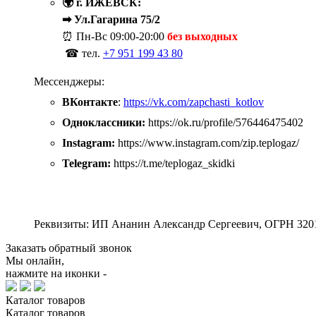
🌍 г. ИЖЕВСК:
➡ Ул.Гагарина 75/2
⏰ Пн-Вс
09:00-20:00
без выходных
☎ тел.
+7 951 199 43 80
Мессенджеры:
ВКонтакте
:
https://vk.com/zapchasti_kotlov
Одноклассники:
https://ok.ru/profile/576446475402
Instagram:
https://www.instagram.com/zip.teplogaz/
Telegram:
https://t.me/teplogaz_skidki
Реквизиты: ИП Ананин Александр Сергеевич, ОГРН 320
Заказать обратный звонок
Мы онлайн,
нажмите на иконки -
Каталог
товаров
Каталог
товаров