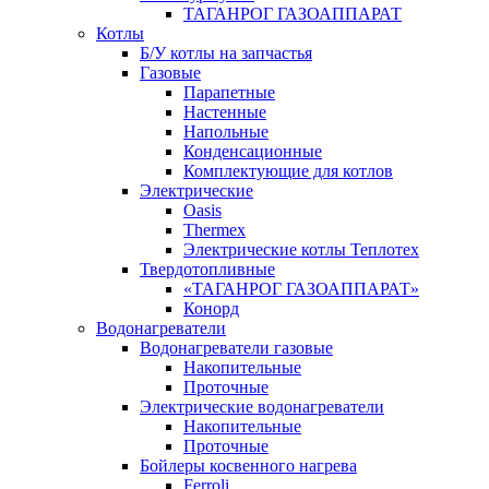
ТАГАНРОГ ГАЗОАППАРАТ
Котлы
Б/У котлы на запчастья
Газовые
Парапетные
Настенные
Напольные
Конденсационные
Комплектующие для котлов
Электрические
Oasis
Thermex
Электрические котлы Теплотех
Твердотопливные
«ТАГАНРОГ ГАЗОАППАРАТ»
Конорд
Водонагреватели
Водонагреватели газовые
Накопительные
Проточные
Электрические водонагреватели
Накопительные
Проточные
Бойлеры косвенного нагрева
Ferroli