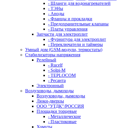
- Шланги для водонагревателей
- ТЭНы
- Аноды
- Фланцы и прокладки
- Предохранительные клапаны
- Платы управления
Запчасти для электроплит
- Фурнитура для электроплит
- Переключатели и таймеры
Умный дом (GSM-модули, термостаты)
Cтабилизаторы напряжения
Релейный
- Rucelf
- Solpi-M
- TEPLOCOM
- Ресанта
Электронный
Воздуховоды, дымоходы
Воздуховоды, дымоходы
Люки-дверцы
ООО "УТДК"/РОССИЯ
Площадки торцевые
- Металлические
- Пластиковые
Хомуты