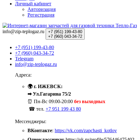
Личный кабинет
Авторизация
Регистрация
info@zip-teplogaz.ru
+7 (951)
199-43-80
+7 (960)
043-34-72
+7 (951) 199-43-80
+7 (960) 043-34-72
Telegram
info@zip-teplogaz.ru
Адреса:
🌍 г. ИЖЕВСК:
➡ Ул.Гагарина 75/2
⏰ Пн-Вс
09:00-20:00
без выходных
☎ тел.
+7 951 199 43 80
Мессенджеры:
ВКонтакте
:
https://vk.com/zapchasti_kotlov
Одноклассники:
https://ok.ru/profile/576446475402