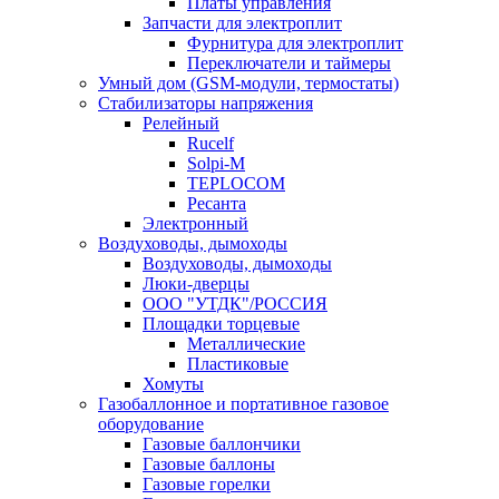
Платы управления
Запчасти для электроплит
Фурнитура для электроплит
Переключатели и таймеры
Умный дом (GSM-модули, термостаты)
Cтабилизаторы напряжения
Релейный
Rucelf
Solpi-M
TEPLOCOM
Ресанта
Электронный
Воздуховоды, дымоходы
Воздуховоды, дымоходы
Люки-дверцы
ООО "УТДК"/РОССИЯ
Площадки торцевые
Металлические
Пластиковые
Хомуты
Газобаллонное и портативное газовое
оборудование
Газовые баллончики
Газовые баллоны
Газовые горелки