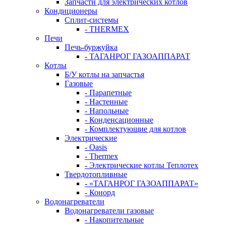
Запчасти для электрических котлов
Кондиционеры
Сплит-системы
- THERMEX
Печи
Печь-буржуйка
- ТАГАНРОГ ГАЗОАППАРАТ
Котлы
Б/У котлы на запчастья
Газовые
- Парапетные
- Настенные
- Напольные
- Конденсационные
- Комплектующие для котлов
Электрические
- Oasis
- Thermex
- Электрические котлы Теплотех
Твердотопливные
- «ТАГАНРОГ ГАЗОАППАРАТ»
- Конорд
Водонагреватели
Водонагреватели газовые
- Накопительные