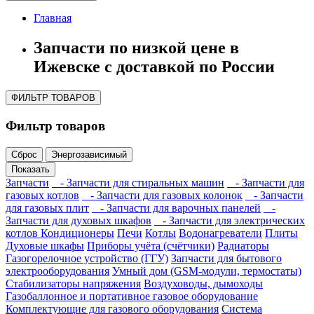
Главная
Запчасти по низкой цене в
Ижевске с доставкой по России
ФИЛЬТР ТОВАРОВ
Фильтр товаров
Сброс
Энергозависимый
Показать
Запчасти
- Запчасти для стиральных машин
- Запчасти для
газовых котлов
- Запчасти для газовых колонок
- Запчасти
для газовых плит
- Запчасти для варочных панелей
-
Запчасти для духовых шкафов
- Запчасти для электрических
котлов
Кондиционеры
Печи
Котлы
Водонагреватели
Плиты
Духовые шкафы
Приборы учёта (счётчики)
Радиаторы
Газогорелочное устройство (ГГУ)
Запчасти для бытового
электрооборудования
Умный дом (GSM-модули, термостаты)
Cтабилизаторы напряжения
Воздуховоды, дымоходы
Газобаллонное и портативное газовое оборудование
Комплектующие для газового оборудования
Система