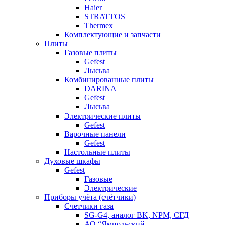
Haier
STRATTOS
Thermex
Комплектующие и запчасти
Плиты
Газовые плиты
Gefest
Лысьва
Комбинированные плиты
DARINA
Gefest
Лысьва
Электрические плиты
Gefest
Варочные панели
Gefest
Настольные плиты
Духовые шкафы
Gefest
Газовые
Электрические
Приборы учёта (счётчики)
Счетчики газа
SG-G4, аналог BK, NPM, СГД
АО “Ямпольский