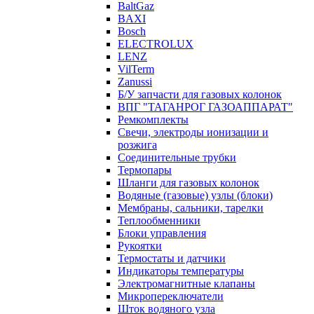
BaltGaz
BAXI
Bosch
ELECTROLUX
LENZ
VilTerm
Zanussi
Б/У запчасти для газовых колонок
ВПГ "ТАГАНРОГ ГАЗОАППАРАТ"
Ремкомплекты
Свечи, электроды ионизации и
розжига
Соединительные трубки
Термопары
Шланги для газовых колонок
Водяные (газовые) узлы (блоки)
Мембраны, сальники, тарелки
Теплообменники
Блоки управления
Рукоятки
Термостаты и датчики
Индикаторы температуры
Электромагнитные клапаны
Микропереключатели
Шток водяного узла