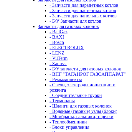
- Запчасти для парапетных котлов
- Запчасти для настенных котлов
- Запчасти для напольных котлов
- Б/У Запчасти для котлов
Запчасти для газовых колонок
- BaltGaz
- BAXI
- Bosch
- ELECTROLUX
- LENZ
- VilTerm
- Zanussi
- Б/У запчасти для газовых колонок
- ВПГ "ТАГАНРОГ ГАЗОАППАРАТ"
- Ремкомплекты
- Свечи, электроды ионизации и
розжига
- Соединительные трубки
- Термопары
- Шланги для газовых колонок
- Водяные (газовые) узлы (блоки)
- Мембраны, сальники, тарелки
- Теплообменники
- Блоки управления