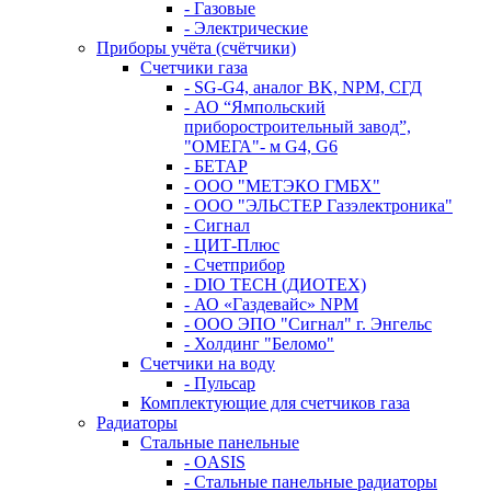
- Газовые
- Электрические
Приборы учёта (счётчики)
Счетчики газа
- SG-G4, аналог BK, NPM, СГД
- АО “Ямпольский
приборостроительный завод”,
"ОМЕГА"- м G4, G6
- БЕТАР
- ООО "МЕТЭКО ГМБХ"
- ООО "ЭЛЬСТЕР Газэлектроника"
- Сигнал
- ЦИТ-Плюс
- Счетприбор
- DIO TECH (ДИОТЕХ)
- АО «Газдевайс» NPM
- ООО ЭПО "Сигнал" г. Энгельс
- Холдинг "Беломо"
Счетчики на воду
- Пульсар
Комплектующие для счетчиков газа
Радиаторы
Стальные панельные
- OASIS
- Стальные панельные радиаторы