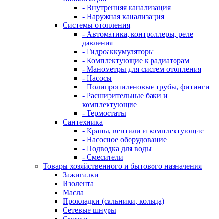
- Внутренняя канализация
- Наружная канализация
Системы отопления
- Автоматика, контроллеры, реле
давления
- Гидроаккумуляторы
- Комплектующие к радиаторам
- Манометры для систем отопления
- Насосы
- Полипропиленовые трубы, фитинги
- Расширительные баки и
комплектующие
- Термостаты
Сантехника
- Краны, вентили и комплектующие
- Насосное оборудование
- Подводка для воды
- Смесители
Товары хозяйственного и бытового назначения
Зажигалки
Изолента
Масла
Прокладки (сальники, кольца)
Сетевые шнуры
Смазки