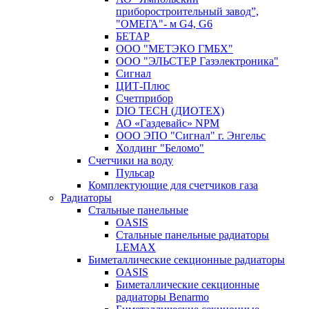
приборостроительный завод”,
"ОМЕГА"- м G4, G6
БЕТАР
ООО "МЕТЭКО ГМБХ"
ООО "ЭЛЬСТЕР Газэлектроника"
Сигнал
ЦИТ-Плюс
Счетприбор
DIO TECH (ДИОТЕХ)
АО «Газдевайс» NPM
ООО ЭПО "Сигнал" г. Энгельс
Холдинг "Беломо"
Счетчики на воду
Пульсар
Комплектующие для счетчиков газа
Радиаторы
Стальные панельные
OASIS
Стальные панельные радиаторы
LEMAX
Биметаллические секционные радиаторы
OASIS
Биметаллические секционные
радиаторы Benarmo