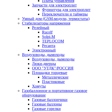
Платы управления
Запчасти для электроплит
Фурнитура для электроплит
Переключатели и таймеры
Умный дом (GSM-модули, термостаты)
Cтабилизаторы напряжения
Релейный
Rucelf
Solpi-M
TEPLOCOM
Ресанта
Электронный
Воздуховоды, дымоходы
Воздуховоды, дымоходы
Люки-дверцы
ООО "УТДК"/РОССИЯ
Площадки торцевые
Металлические
Пластиковые
Хомуты
Газобаллонное и портативное газовое
оборудование
Газовые баллончики
Газовые баллоны
Газовые горелки