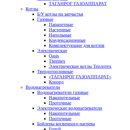
ТАГАНРОГ ГАЗОАППАРАТ
Котлы
Б/У котлы на запчастья
Газовые
Парапетные
Настенные
Напольные
Конденсационные
Комплектующие для котлов
Электрические
Oasis
Thermex
Электрические котлы Теплотех
Твердотопливные
«ТАГАНРОГ ГАЗОАППАРАТ»
Конорд
Водонагреватели
Водонагреватели газовые
Накопительные
Проточные
Электрические водонагреватели
Накопительные
Проточные
Бойлеры косвенного нагрева
Ferroli