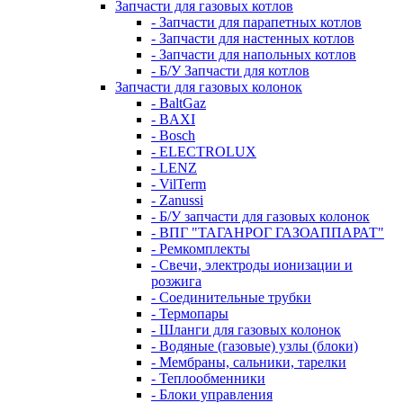
Запчасти для газовых котлов
- Запчасти для парапетных котлов
- Запчасти для настенных котлов
- Запчасти для напольных котлов
- Б/У Запчасти для котлов
Запчасти для газовых колонок
- BaltGaz
- BAXI
- Bosch
- ELECTROLUX
- LENZ
- VilTerm
- Zanussi
- Б/У запчасти для газовых колонок
- ВПГ "ТАГАНРОГ ГАЗОАППАРАТ"
- Ремкомплекты
- Свечи, электроды ионизации и
розжига
- Соединительные трубки
- Термопары
- Шланги для газовых колонок
- Водяные (газовые) узлы (блоки)
- Мембраны, сальники, тарелки
- Теплообменники
- Блоки управления