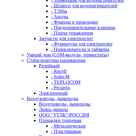
- Термопары для водонагревателей
- Шланги для водонагревателей
- ТЭНы
- Аноды
- Фланцы и прокладки
- Предохранительные клапаны
- Платы управления
Запчасти для электроплит
- Фурнитура для электроплит
- Переключатели и таймеры
Умный дом (GSM-модули, термостаты)
Cтабилизаторы напряжения
Релейный
- Rucelf
- Solpi-M
- TEPLOCOM
- Ресанта
Электронный
Воздуховоды, дымоходы
Воздуховоды, дымоходы
Люки-дверцы
ООО "УТДК"/РОССИЯ
Площадки торцевые
- Металлические
- Пластиковые