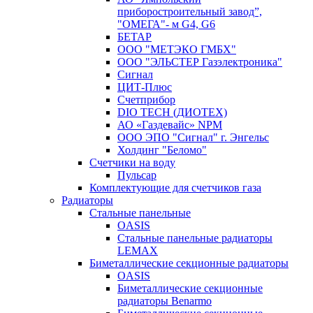
приборостроительный завод”,
"ОМЕГА"- м G4, G6
БЕТАР
ООО "МЕТЭКО ГМБХ"
ООО "ЭЛЬСТЕР Газэлектроника"
Сигнал
ЦИТ-Плюс
Счетприбор
DIO TECH (ДИОТЕХ)
АО «Газдевайс» NPM
ООО ЭПО "Сигнал" г. Энгельс
Холдинг "Беломо"
Счетчики на воду
Пульсар
Комплектующие для счетчиков газа
Радиаторы
Стальные панельные
OASIS
Стальные панельные радиаторы
LEMAX
Биметаллические секционные радиаторы
OASIS
Биметаллические секционные
радиаторы Benarmo