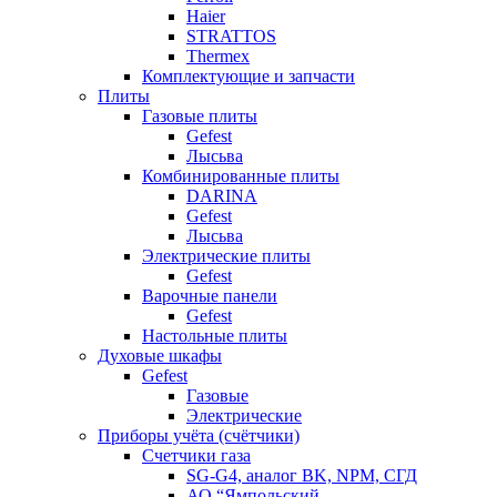
Haier
STRATTOS
Thermex
Комплектующие и запчасти
Плиты
Газовые плиты
Gefest
Лысьва
Комбинированные плиты
DARINA
Gefest
Лысьва
Электрические плиты
Gefest
Варочные панели
Gefest
Настольные плиты
Духовые шкафы
Gefest
Газовые
Электрические
Приборы учёта (счётчики)
Счетчики газа
SG-G4, аналог BK, NPM, СГД
АО “Ямпольский