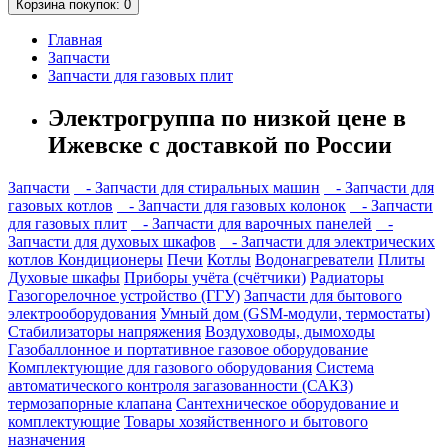
Корзина
покупок
: 0
Главная
Запчасти
Запчасти для газовых плит
Электрогруппа по низкой цене в
Ижевске с доставкой по России
Запчасти
- Запчасти для стиральных машин
- Запчасти для
газовых котлов
- Запчасти для газовых колонок
- Запчасти
для газовых плит
- Запчасти для варочных панелей
-
Запчасти для духовых шкафов
- Запчасти для электрических
котлов
Кондиционеры
Печи
Котлы
Водонагреватели
Плиты
Духовые шкафы
Приборы учёта (счётчики)
Радиаторы
Газогорелочное устройство (ГГУ)
Запчасти для бытового
электрооборудования
Умный дом (GSM-модули, термостаты)
Cтабилизаторы напряжения
Воздуховоды, дымоходы
Газобаллонное и портативное газовое оборудование
Комплектующие для газового оборудования
Система
автоматического контроля загазованности (САКЗ)
термозапорные клапана
Сантехническое оборудование и
комплектующие
Товары хозяйственного и бытового
назначения