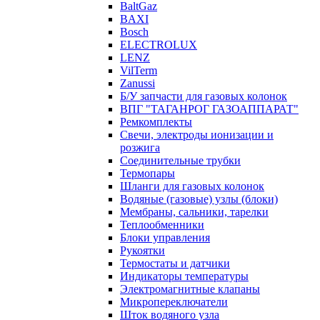
BaltGaz
BAXI
Bosch
ELECTROLUX
LENZ
VilTerm
Zanussi
Б/У запчасти для газовых колонок
ВПГ "ТАГАНРОГ ГАЗОАППАРАТ"
Ремкомплекты
Свечи, электроды ионизации и
розжига
Соединительные трубки
Термопары
Шланги для газовых колонок
Водяные (газовые) узлы (блоки)
Мембраны, сальники, тарелки
Теплообменники
Блоки управления
Рукоятки
Термостаты и датчики
Индикаторы температуры
Электромагнитные клапаны
Микропереключатели
Шток водяного узла