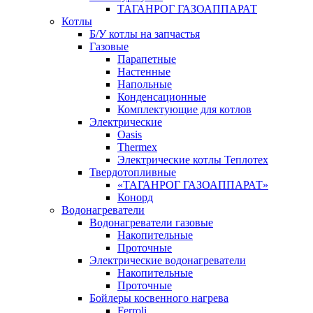
ТАГАНРОГ ГАЗОАППАРАТ
Котлы
Б/У котлы на запчастья
Газовые
Парапетные
Настенные
Напольные
Конденсационные
Комплектующие для котлов
Электрические
Oasis
Thermex
Электрические котлы Теплотех
Твердотопливные
«ТАГАНРОГ ГАЗОАППАРАТ»
Конорд
Водонагреватели
Водонагреватели газовые
Накопительные
Проточные
Электрические водонагреватели
Накопительные
Проточные
Бойлеры косвенного нагрева
Ferroli