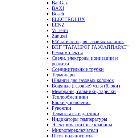
BaltGaz
BAXI
Bosch
ELECTROLUX
LENZ
VilTerm
Zanussi
Б/У запчасти для газовых колонок
ВПГ "ТАГАНРОГ ГАЗОАППАРАТ"
Ремкомплекты
Свечи, электроды ионизации и
розжига
Соединительные трубки
Термопары
Шланги для газовых колонок
Водяные (газовые) узлы (блоки)
Мембраны, сальники, тарелки
Теплообменники
Блоки управления
Рукоятки
Термостаты и датчики
Индикаторы температуры
Электромагнитные клапаны
Микропереключатели
Шток водяного узла