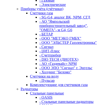
- Газовые
- Электрические
Приборы учёта (счётчики)
Счетчики газа
- SG-G4, аналог BK, NPM, СГД
- АО “Ямпольский
приборостроительный завод”,
"ОМЕГА"- м G4, G6
- БЕТАР
- ООО "МЕТЭКО ГМБХ"
- ООО "ЭЛЬСТЕР Газэлектроника"
- Сигнал
- ЦИТ-Плюс
- Счетприбор
- DIO TECH (ДИОТЕХ)
- АО «Газдевайс» NPM
- ООО ЭПО "Сигнал" г. Энгельс
- Холдинг "Беломо"
Счетчики на воду
- Пульсар
Комплектующие для счетчиков газа
Радиаторы
Стальные панельные
- OASIS
- Стальные панельные радиаторы