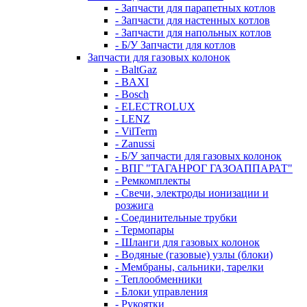
- Запчасти для парапетных котлов
- Запчасти для настенных котлов
- Запчасти для напольных котлов
- Б/У Запчасти для котлов
Запчасти для газовых колонок
- BaltGaz
- BAXI
- Bosch
- ELECTROLUX
- LENZ
- VilTerm
- Zanussi
- Б/У запчасти для газовых колонок
- ВПГ "ТАГАНРОГ ГАЗОАППАРАТ"
- Ремкомплекты
- Свечи, электроды ионизации и
розжига
- Соединительные трубки
- Термопары
- Шланги для газовых колонок
- Водяные (газовые) узлы (блоки)
- Мембраны, сальники, тарелки
- Теплообменники
- Блоки управления
- Рукоятки