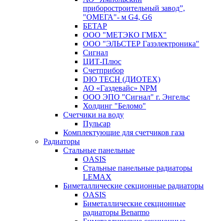
приборостроительный завод”,
"ОМЕГА"- м G4, G6
БЕТАР
ООО "МЕТЭКО ГМБХ"
ООО "ЭЛЬСТЕР Газэлектроника"
Сигнал
ЦИТ-Плюс
Счетприбор
DIO TECH (ДИОТЕХ)
АО «Газдевайс» NPM
ООО ЭПО "Сигнал" г. Энгельс
Холдинг "Беломо"
Счетчики на воду
Пульсар
Комплектующие для счетчиков газа
Радиаторы
Стальные панельные
OASIS
Стальные панельные радиаторы
LEMAX
Биметаллические секционные радиаторы
OASIS
Биметаллические секционные
радиаторы Benarmo