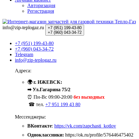
Авторизация
Регистрация
info@zip-teplogaz.ru
+7 (951)
199-43-80
+7 (960)
043-34-72
+7 (951) 199-43-80
+7 (960) 043-34-72
Telegram
info@zip-teplogaz.ru
Адреса:
🌍 г. ИЖЕВСК:
➡ Ул.Гагарина 75/2
⏰ Пн-Вс
09:00-20:00
без выходных
☎ тел.
+7 951 199 43 80
Мессенджеры:
ВКонтакте
:
https://vk.com/zapchasti_kotlov
Одноклассники:
https://ok.ru/profile/576446475402