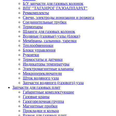
Б/У запчасти для газовых колонок
ВПГ "ТАГАНРОГ ГАЗОАППАРАТ"
Ремкомплекты
Свечи, электроды ионизации и розжига
Соединительные трубки
Термопары
Шланги для газовых колонок
Водяные (газовые) узлы (блоки)
Мембраны, сальники, тарелки
Теплообменники
Блоки управления
Рукоятки
Термостаты и датчики
Индикаторы температуры
Электромагнитные клапаны
Микропереключатели
Шток водяного узла
Запчасти водяного (газового) узла
Запчасти для газовых плит
Габаритные комплектующие
Газовые краны
Газогорелочная группа
Магнитные пробки
Прокладки и кольца
Разное для газовых плит