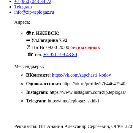
+7 (960) 043-34-72
Telegram
info@zip-teplogaz.ru
Адреса:
🌍 г. ИЖЕВСК:
➡ Ул.Гагарина 75/2
⏰ Пн-Вс
09:00-20:00
без выходных
☎ тел.
+7 951 199 43 80
Мессенджеры:
ВКонтакте
:
https://vk.com/zapchasti_kotlov
Одноклассники:
https://ok.ru/profile/576446475402
Instagram:
https://www.instagram.com/zip.teplogaz/
Telegram:
https://t.me/teplogaz_skidki
Реквизиты: ИП Ананин Александр Сергеевич, ОГРН 320