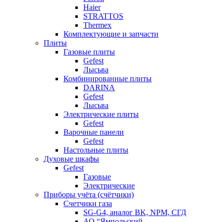
Haier
STRATTOS
Thermex
Комплектующие и запчасти
Плиты
Газовые плиты
Gefest
Лысьва
Комбинированные плиты
DARINA
Gefest
Лысьва
Электрические плиты
Gefest
Варочные панели
Gefest
Настольные плиты
Духовые шкафы
Gefest
Газовые
Электрические
Приборы учёта (счётчики)
Счетчики газа
SG-G4, аналог BK, NPM, СГД
АО “Ямпольский