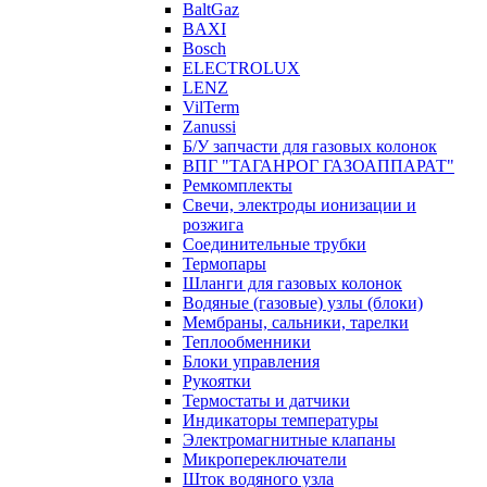
BaltGaz
BAXI
Bosch
ELECTROLUX
LENZ
VilTerm
Zanussi
Б/У запчасти для газовых колонок
ВПГ "ТАГАНРОГ ГАЗОАППАРАТ"
Ремкомплекты
Свечи, электроды ионизации и
розжига
Соединительные трубки
Термопары
Шланги для газовых колонок
Водяные (газовые) узлы (блоки)
Мембраны, сальники, тарелки
Теплообменники
Блоки управления
Рукоятки
Термостаты и датчики
Индикаторы температуры
Электромагнитные клапаны
Микропереключатели
Шток водяного узла