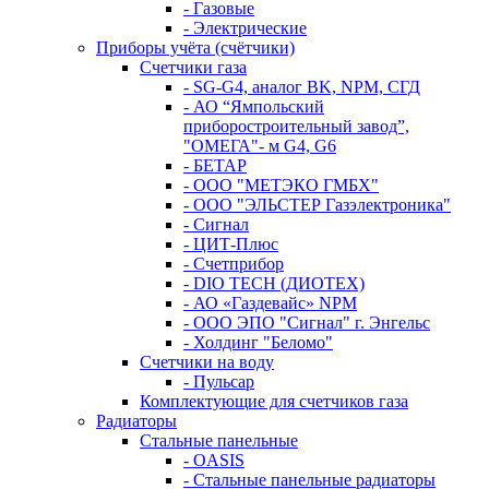
- Газовые
- Электрические
Приборы учёта (счётчики)
Счетчики газа
- SG-G4, аналог BK, NPM, СГД
- АО “Ямпольский
приборостроительный завод”,
"ОМЕГА"- м G4, G6
- БЕТАР
- ООО "МЕТЭКО ГМБХ"
- ООО "ЭЛЬСТЕР Газэлектроника"
- Сигнал
- ЦИТ-Плюс
- Счетприбор
- DIO TECH (ДИОТЕХ)
- АО «Газдевайс» NPM
- ООО ЭПО "Сигнал" г. Энгельс
- Холдинг "Беломо"
Счетчики на воду
- Пульсар
Комплектующие для счетчиков газа
Радиаторы
Стальные панельные
- OASIS
- Стальные панельные радиаторы