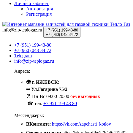
Личный кабинет
Авторизация
Регистрация
info@zip-teplogaz.ru
+7 (951)
199-43-80
+7 (960)
043-34-72
+7 (951) 199-43-80
+7 (960) 043-34-72
Telegram
info@zip-teplogaz.ru
Адреса:
🌍 г. ИЖЕВСК:
➡ Ул.Гагарина 75/2
⏰ Пн-Вс
09:00-20:00
без выходных
☎ тел.
+7 951 199 43 80
Мессенджеры:
ВКонтакте
:
https://vk.com/zapchasti_kotlov
Одноклассники:
https://ok.ru/profile/576446475402