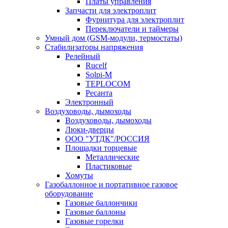
Платы управления
Запчасти для электроплит
Фурнитура для электроплит
Переключатели и таймеры
Умный дом (GSM-модули, термостаты)
Cтабилизаторы напряжения
Релейный
Rucelf
Solpi-M
TEPLOCOM
Ресанта
Электронный
Воздуховоды, дымоходы
Воздуховоды, дымоходы
Люки-дверцы
ООО "УТДК"/РОССИЯ
Площадки торцевые
Металлические
Пластиковые
Хомуты
Газобаллонное и портативное газовое
оборудование
Газовые баллончики
Газовые баллоны
Газовые горелки