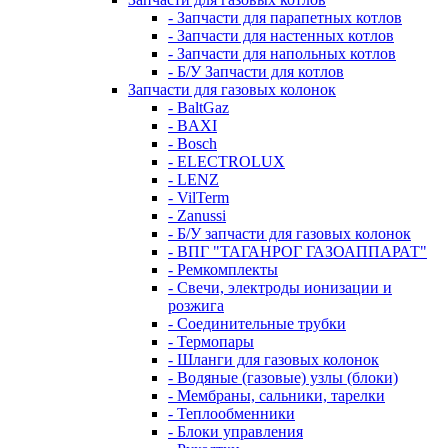
- Запчасти для парапетных котлов
- Запчасти для настенных котлов
- Запчасти для напольных котлов
- Б/У Запчасти для котлов
Запчасти для газовых колонок
- BaltGaz
- BAXI
- Bosch
- ELECTROLUX
- LENZ
- VilTerm
- Zanussi
- Б/У запчасти для газовых колонок
- ВПГ "ТАГАНРОГ ГАЗОАППАРАТ"
- Ремкомплекты
- Свечи, электроды ионизации и
розжига
- Соединительные трубки
- Термопары
- Шланги для газовых колонок
- Водяные (газовые) узлы (блоки)
- Мембраны, сальники, тарелки
- Теплообменники
- Блоки управления