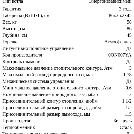
Тип котла
Энергонезависимый
Гарантия
3 года
Габариты (ВхШхГ), см
86х35.2х45
Вес, кг
58
Высота, см
86
Глубина, см
45
Горелка
Атмосферная
Интуитивно понятное управление
Да
Код производителя
0QN007YA
Контроль пламени
Да
Максимальное давление отопительного контура, Атм
3
Максимальный расход природного газа, м/ч
1.78
Механическая система управления
Да
Минимальное давление отопительного контура, Атм
0.6
Номинальное давление природного газа, мбар
13
Присоединительный контур отопления, дюйм
1 1/2
Присоединительный размер газопровода, дюйм
1/2
Присоединительный размер дымохода, мм
115
Производство
Беларусь
Теплообменник
Сталь
Термостат защиты от перегрева
Да