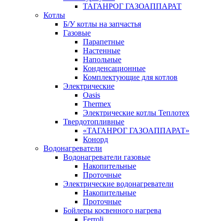
ТАГАНРОГ ГАЗОАППАРАТ
Котлы
Б/У котлы на запчастья
Газовые
Парапетные
Настенные
Напольные
Конденсационные
Комплектующие для котлов
Электрические
Oasis
Thermex
Электрические котлы Теплотех
Твердотопливные
«ТАГАНРОГ ГАЗОАППАРАТ»
Конорд
Водонагреватели
Водонагреватели газовые
Накопительные
Проточные
Электрические водонагреватели
Накопительные
Проточные
Бойлеры косвенного нагрева
Ferroli