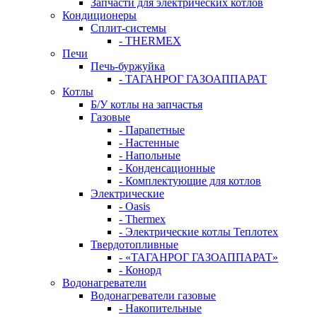
Запчасти для электрических котлов
Кондиционеры
Сплит-системы
- THERMEX
Печи
Печь-буржуйка
- ТАГАНРОГ ГАЗОАППАРАТ
Котлы
Б/У котлы на запчастья
Газовые
- Парапетные
- Настенные
- Напольные
- Конденсационные
- Комплектующие для котлов
Электрические
- Oasis
- Thermex
- Электрические котлы Теплотех
Твердотопливные
- «ТАГАНРОГ ГАЗОАППАРАТ»
- Конорд
Водонагреватели
Водонагреватели газовые
- Накопительные