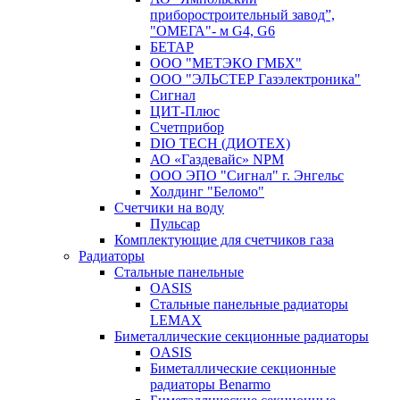
приборостроительный завод”,
"ОМЕГА"- м G4, G6
БЕТАР
ООО "МЕТЭКО ГМБХ"
ООО "ЭЛЬСТЕР Газэлектроника"
Сигнал
ЦИТ-Плюс
Счетприбор
DIO TECH (ДИОТЕХ)
АО «Газдевайс» NPM
ООО ЭПО "Сигнал" г. Энгельс
Холдинг "Беломо"
Счетчики на воду
Пульсар
Комплектующие для счетчиков газа
Радиаторы
Стальные панельные
OASIS
Стальные панельные радиаторы
LEMAX
Биметаллические секционные радиаторы
OASIS
Биметаллические секционные
радиаторы Benarmo