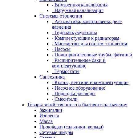
- Внутренняя канализация
- Наружная канализация
Системы отопления
- Автоматика, контроллеры, реле
давления
- Гидроаккумуляторы
- Комплектующие к радиаторам
- Манометры для систем отопления
- Насосы
- Полипропиленовые трубы, фитинги
- Расширительные баки и
комплектующие
- Термостаты
Сантехника
- Краны, вентили и комплектующие
- Насосное оборудование
- Подводка для воды
- Смесители
Товары хозяйственного и бытового назначения
Зажигалки
Изолента
Масла
Прокладки (сальники, кольца)
Сетевые шнуры
Смазки