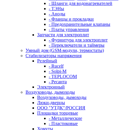
- Шланги для водонагревателей
- ТЭНы
- Аноды
- Фланцы и прокладки
- Предохранительные клапаны
- Платы управления
Запчасти для электроплит
- Фурнитура для электроплит
- Переключатели и таймеры
Умный дом (GSM-модули, термостаты)
Cтабилизаторы напряжения
Релейный
- Rucelf
- Solpi-M
- TEPLOCOM
- Ресанта
Электронный
Воздуховоды, дымоходы
Воздуховоды, дымоходы
Люки-дверцы
ООО "УТДК"/РОССИЯ
Площадки торцевые
- Металлические
- Пластиковые
Хомуты