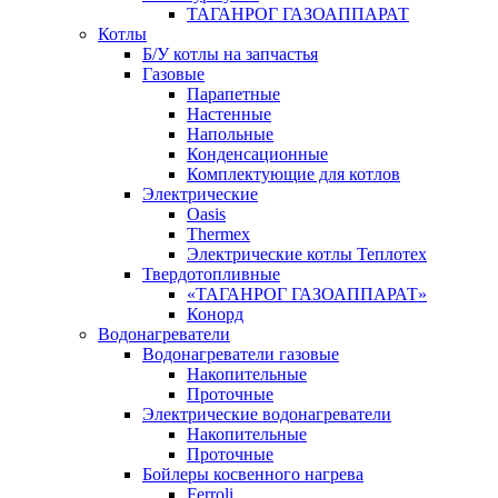
ТАГАНРОГ ГАЗОАППАРАТ
Котлы
Б/У котлы на запчастья
Газовые
Парапетные
Настенные
Напольные
Конденсационные
Комплектующие для котлов
Электрические
Oasis
Thermex
Электрические котлы Теплотех
Твердотопливные
«ТАГАНРОГ ГАЗОАППАРАТ»
Конорд
Водонагреватели
Водонагреватели газовые
Накопительные
Проточные
Электрические водонагреватели
Накопительные
Проточные
Бойлеры косвенного нагрева
Ferroli