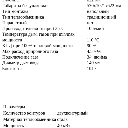
Габариты без упаковки
530х1021х622 мм
Тип монтажа
напольный
Тип теплообменника
традиционный
Парапетный
нет
Производительность при t 25°C
10 л/мин
Температура дым. газов при min/max
мощности
110 °С
КПД при 100% тепловой мощности
90 %
Max расход природного газа
4.5 м³/ч
Подключение газа
3/4 дюйма
Диаметр дымохода
140 мм
Вес нетто
101 кг
Параметры
Количество контуров
двухконтурный
Материал теплообменника
сталь
Мощность
40 кВт