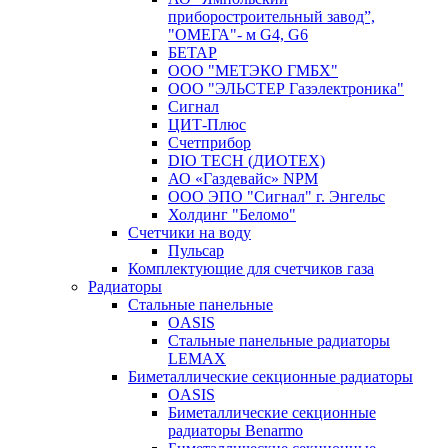
приборостроительный завод”,
"ОМЕГА"- м G4, G6
БЕТАР
ООО "МЕТЭКО ГМБХ"
ООО "ЭЛЬСТЕР Газэлектроника"
Сигнал
ЦИТ-Плюс
Счетприбор
DIO TECH (ДИОТЕХ)
АО «Газдевайс» NPM
ООО ЭПО "Сигнал" г. Энгельс
Холдинг "Беломо"
Счетчики на воду
Пульсар
Комплектующие для счетчиков газа
Радиаторы
Стальные панельные
OASIS
Стальные панельные радиаторы
LEMAX
Биметаллические секционные радиаторы
OASIS
Биметаллические секционные
радиаторы Benarmo