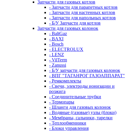
Запчасти для газовых котлов
- Запчасти для парапетных котлов
- Запчасти для настенных котлов
- Запчасти для напольных котлов
- Б/У Запчасти для котлов
Запчасти для газовых колонок
- BaltGaz
- BAXI
- Bosch
- ELECTROLUX
- LENZ
- VilTerm
- Zanussi
- Б/У запчасти для газовых колонок
- ВПГ "ТАГАНРОГ ГАЗОАППАРАТ"
- Ремкомплекты
- Свечи, электроды ионизации и
розжига
- Соединительные трубки
- Термопары
- Шланги для газовых колонок
- Водяные (газовые) узлы (блоки)
- Мембраны, сальники, тарелки
- Теплообменники
- Блоки управления