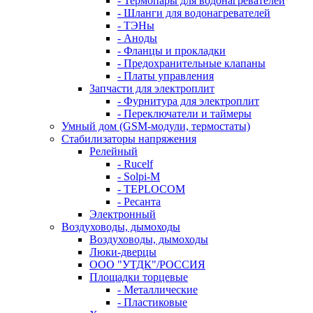
- Термопары для водонагревателей
- Шланги для водонагревателей
- ТЭНы
- Аноды
- Фланцы и прокладки
- Предохранительные клапаны
- Платы управления
Запчасти для электроплит
- Фурнитура для электроплит
- Переключатели и таймеры
Умный дом (GSM-модули, термостаты)
Cтабилизаторы напряжения
Релейный
- Rucelf
- Solpi-M
- TEPLOCOM
- Ресанта
Электронный
Воздуховоды, дымоходы
Воздуховоды, дымоходы
Люки-дверцы
ООО "УТДК"/РОССИЯ
Площадки торцевые
- Металлические
- Пластиковые