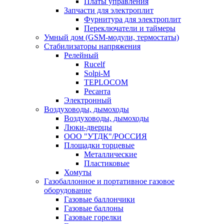
Платы управления
Запчасти для электроплит
Фурнитура для электроплит
Переключатели и таймеры
Умный дом (GSM-модули, термостаты)
Cтабилизаторы напряжения
Релейный
Rucelf
Solpi-M
TEPLOCOM
Ресанта
Электронный
Воздуховоды, дымоходы
Воздуховоды, дымоходы
Люки-дверцы
ООО "УТДК"/РОССИЯ
Площадки торцевые
Металлические
Пластиковые
Хомуты
Газобаллонное и портативное газовое
оборудование
Газовые баллончики
Газовые баллоны
Газовые горелки