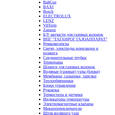
BaltGaz
BAXI
Bosch
ELECTROLUX
LENZ
VilTerm
Zanussi
Б/У запчасти для газовых колонок
ВПГ "ТАГАНРОГ ГАЗОАППАРАТ"
Ремкомплекты
Свечи, электроды ионизации и
розжига
Соединительные трубки
Термопары
Шланги для газовых колонок
Водяные (газовые) узлы (блоки)
Мембраны, сальники, тарелки
Теплообменники
Блоки управления
Рукоятки
Термостаты и датчики
Индикаторы температуры
Электромагнитные клапаны
Микропереключатели
Шток водяного узла