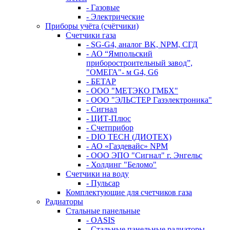
- Газовые
- Электрические
Приборы учёта (счётчики)
Счетчики газа
- SG-G4, аналог BK, NPM, СГД
- АО “Ямпольский
приборостроительный завод”,
"ОМЕГА"- м G4, G6
- БЕТАР
- ООО "МЕТЭКО ГМБХ"
- ООО "ЭЛЬСТЕР Газэлектроника"
- Сигнал
- ЦИТ-Плюс
- Счетприбор
- DIO TECH (ДИОТЕХ)
- АО «Газдевайс» NPM
- ООО ЭПО "Сигнал" г. Энгельс
- Холдинг "Беломо"
Счетчики на воду
- Пульсар
Комплектующие для счетчиков газа
Радиаторы
Стальные панельные
- OASIS
- Стальные панельные радиаторы