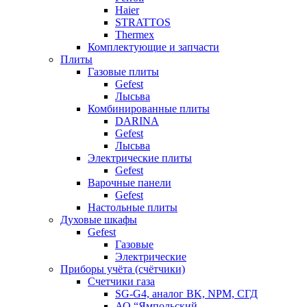
Haier
STRATTOS
Thermex
Комплектующие и запчасти
Плиты
Газовые плиты
Gefest
Лысьва
Комбинированные плиты
DARINA
Gefest
Лысьва
Электрические плиты
Gefest
Варочные панели
Gefest
Настольные плиты
Духовые шкафы
Gefest
Газовые
Электрические
Приборы учёта (счётчики)
Счетчики газа
SG-G4, аналог BK, NPM, СГД
АО “Ямпольский