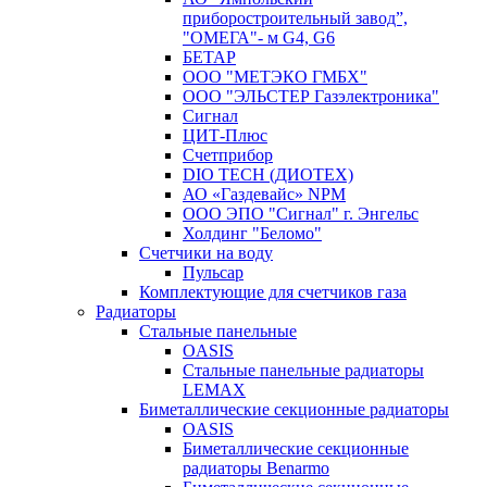
приборостроительный завод”,
"ОМЕГА"- м G4, G6
БЕТАР
ООО "МЕТЭКО ГМБХ"
ООО "ЭЛЬСТЕР Газэлектроника"
Сигнал
ЦИТ-Плюс
Счетприбор
DIO TECH (ДИОТЕХ)
АО «Газдевайс» NPM
ООО ЭПО "Сигнал" г. Энгельс
Холдинг "Беломо"
Счетчики на воду
Пульсар
Комплектующие для счетчиков газа
Радиаторы
Стальные панельные
OASIS
Стальные панельные радиаторы
LEMAX
Биметаллические секционные радиаторы
OASIS
Биметаллические секционные
радиаторы Benarmo