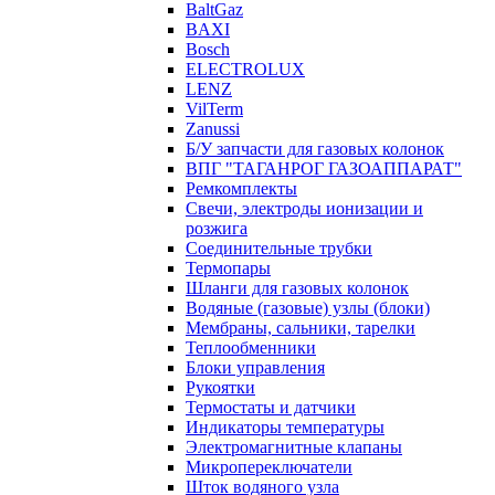
BaltGaz
BAXI
Bosch
ELECTROLUX
LENZ
VilTerm
Zanussi
Б/У запчасти для газовых колонок
ВПГ "ТАГАНРОГ ГАЗОАППАРАТ"
Ремкомплекты
Свечи, электроды ионизации и
розжига
Соединительные трубки
Термопары
Шланги для газовых колонок
Водяные (газовые) узлы (блоки)
Мембраны, сальники, тарелки
Теплообменники
Блоки управления
Рукоятки
Термостаты и датчики
Индикаторы температуры
Электромагнитные клапаны
Микропереключатели
Шток водяного узла