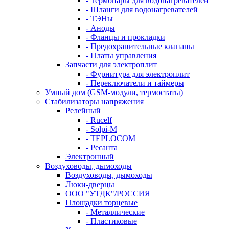
- Термопары для водонагревателей
- Шланги для водонагревателей
- ТЭНы
- Аноды
- Фланцы и прокладки
- Предохранительные клапаны
- Платы управления
Запчасти для электроплит
- Фурнитура для электроплит
- Переключатели и таймеры
Умный дом (GSM-модули, термостаты)
Cтабилизаторы напряжения
Релейный
- Rucelf
- Solpi-M
- TEPLOCOM
- Ресанта
Электронный
Воздуховоды, дымоходы
Воздуховоды, дымоходы
Люки-дверцы
ООО "УТДК"/РОССИЯ
Площадки торцевые
- Металлические
- Пластиковые