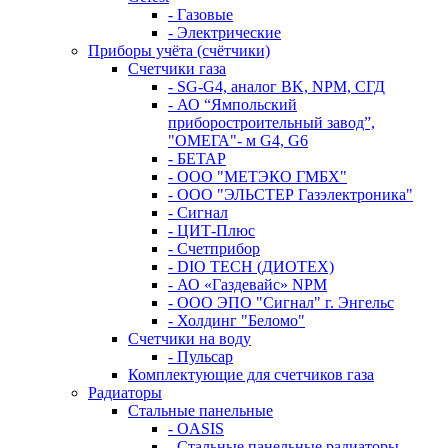
- Газовые
- Электрические
Приборы учёта (счётчики)
Счетчики газа
- SG-G4, аналог BK, NPM, СГД
- АО “Ямпольский
приборостроительный завод”,
"ОМЕГА"- м G4, G6
- БЕТАР
- ООО "МЕТЭКО ГМБХ"
- ООО "ЭЛЬСТЕР Газэлектроника"
- Сигнал
- ЦИТ-Плюс
- Счетприбор
- DIO TECH (ДИОТЕХ)
- АО «Газдевайс» NPM
- ООО ЭПО "Сигнал" г. Энгельс
- Холдинг "Беломо"
Счетчики на воду
- Пульсар
Комплектующие для счетчиков газа
Радиаторы
Стальные панельные
- OASIS
- Стальные панельные радиаторы