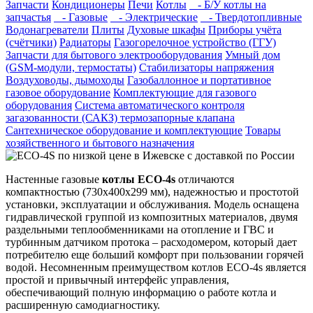
Запчасти
Кондиционеры
Печи
Котлы
- Б/У котлы на
запчастья
- Газовые
- Электрические
- Твердотопливные
Водонагреватели
Плиты
Духовые шкафы
Приборы учёта
(счётчики)
Радиаторы
Газогорелочное устройство (ГГУ)
Запчасти для бытового электрооборудования
Умный дом
(GSM-модули, термостаты)
Cтабилизаторы напряжения
Воздуховоды, дымоходы
Газобаллонное и портативное
газовое оборудование
Комплектующие для газового
оборудования
Система автоматического контроля
загазованности (САКЗ) термозапорные клапана
Сантехническое оборудование и комплектующие
Товары
хозяйственного и бытового назначения
Настенные газовые
котлы ECO-4s
отличаются
компактностью (730х400х299 мм), надежностью и простотой
установки, эксплуатации и обслуживания. Модель оснащена
гидравлической группой из композитных материалов, двумя
раздельными теплообменниками на отопление и ГВС и
турбинным датчиком протока – расходомером, который дает
потребителю еще больший комфорт при пользовании горячей
водой. Несомненным преимуществом котлов ECO-4s является
простой и привычный интерфейс управления,
обеспечивающий полную информацию о работе котла и
расширенную самодиагностику.