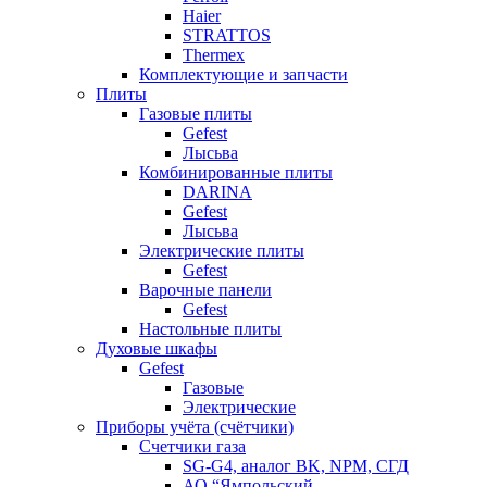
Haier
STRATTOS
Thermex
Комплектующие и запчасти
Плиты
Газовые плиты
Gefest
Лысьва
Комбинированные плиты
DARINA
Gefest
Лысьва
Электрические плиты
Gefest
Варочные панели
Gefest
Настольные плиты
Духовые шкафы
Gefest
Газовые
Электрические
Приборы учёта (счётчики)
Счетчики газа
SG-G4, аналог BK, NPM, СГД
АО “Ямпольский