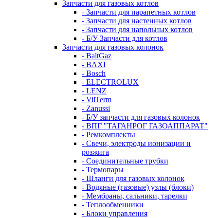
Запчасти для газовых котлов
- Запчасти для парапетных котлов
- Запчасти для настенных котлов
- Запчасти для напольных котлов
- Б/У Запчасти для котлов
Запчасти для газовых колонок
- BaltGaz
- BAXI
- Bosch
- ELECTROLUX
- LENZ
- VilTerm
- Zanussi
- Б/У запчасти для газовых колонок
- ВПГ "ТАГАНРОГ ГАЗОАППАРАТ"
- Ремкомплекты
- Свечи, электроды ионизации и
розжига
- Соединительные трубки
- Термопары
- Шланги для газовых колонок
- Водяные (газовые) узлы (блоки)
- Мембраны, сальники, тарелки
- Теплообменники
- Блоки управления