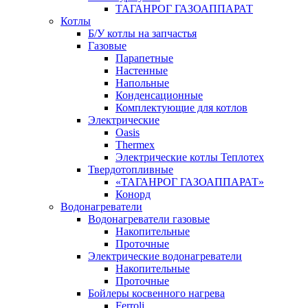
ТАГАНРОГ ГАЗОАППАРАТ
Котлы
Б/У котлы на запчастья
Газовые
Парапетные
Настенные
Напольные
Конденсационные
Комплектующие для котлов
Электрические
Oasis
Thermex
Электрические котлы Теплотех
Твердотопливные
«ТАГАНРОГ ГАЗОАППАРАТ»
Конорд
Водонагреватели
Водонагреватели газовые
Накопительные
Проточные
Электрические водонагреватели
Накопительные
Проточные
Бойлеры косвенного нагрева
Ferroli