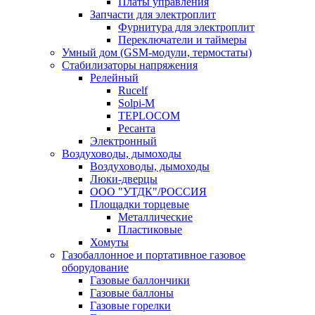
Платы управления
Запчасти для электроплит
Фурнитура для электроплит
Переключатели и таймеры
Умный дом (GSM-модули, термостаты)
Cтабилизаторы напряжения
Релейный
Rucelf
Solpi-M
TEPLOCOM
Ресанта
Электронный
Воздуховоды, дымоходы
Воздуховоды, дымоходы
Люки-дверцы
ООО "УТДК"/РОССИЯ
Площадки торцевые
Металлические
Пластиковые
Хомуты
Газобаллонное и портативное газовое
оборудование
Газовые баллончики
Газовые баллоны
Газовые горелки