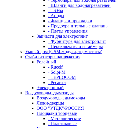
- Термопары для водонагревателей
- Шланги для водонагревателей
- ТЭНы
- Аноды
- Фланцы и прокладки
- Предохранительные клапаны
- Платы управления
Запчасти для электроплит
- Фурнитура для электроплит
- Переключатели и таймеры
Умный дом (GSM-модули, термостаты)
Cтабилизаторы напряжения
Релейный
- Rucelf
- Solpi-M
- TEPLOCOM
- Ресанта
Электронный
Воздуховоды, дымоходы
Воздуховоды, дымоходы
Люки-дверцы
ООО "УТДК"/РОССИЯ
Площадки торцевые
- Металлические
- Пластиковые