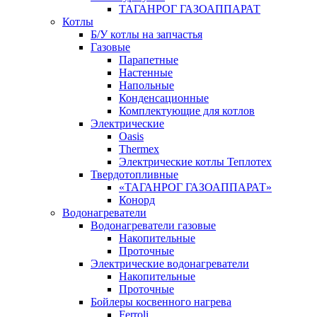
ТАГАНРОГ ГАЗОАППАРАТ
Котлы
Б/У котлы на запчастья
Газовые
Парапетные
Настенные
Напольные
Конденсационные
Комплектующие для котлов
Электрические
Oasis
Thermex
Электрические котлы Теплотех
Твердотопливные
«ТАГАНРОГ ГАЗОАППАРАТ»
Конорд
Водонагреватели
Водонагреватели газовые
Накопительные
Проточные
Электрические водонагреватели
Накопительные
Проточные
Бойлеры косвенного нагрева
Ferroli