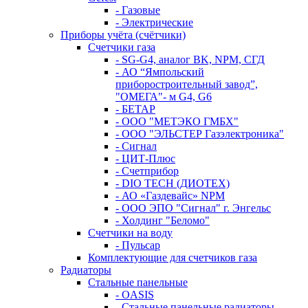
- Газовые
- Электрические
Приборы учёта (счётчики)
Счетчики газа
- SG-G4, аналог BK, NPM, СГД
- АО “Ямпольский
приборостроительный завод”,
"ОМЕГА"- м G4, G6
- БЕТАР
- ООО "МЕТЭКО ГМБХ"
- ООО "ЭЛЬСТЕР Газэлектроника"
- Сигнал
- ЦИТ-Плюс
- Счетприбор
- DIO TECH (ДИОТЕХ)
- АО «Газдевайс» NPM
- ООО ЭПО "Сигнал" г. Энгельс
- Холдинг "Беломо"
Счетчики на воду
- Пульсар
Комплектующие для счетчиков газа
Радиаторы
Стальные панельные
- OASIS
- Стальные панельные радиаторы