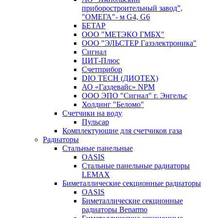
приборостроительный завод”,
"ОМЕГА"- м G4, G6
БЕТАР
ООО "МЕТЭКО ГМБХ"
ООО "ЭЛЬСТЕР Газэлектроника"
Сигнал
ЦИТ-Плюс
Счетприбор
DIO TECH (ДИОТЕХ)
АО «Газдевайс» NPM
ООО ЭПО "Сигнал" г. Энгельс
Холдинг "Беломо"
Счетчики на воду
Пульсар
Комплектующие для счетчиков газа
Радиаторы
Стальные панельные
OASIS
Стальные панельные радиаторы
LEMAX
Биметаллические секционные радиаторы
OASIS
Биметаллические секционные
радиаторы Benarmo