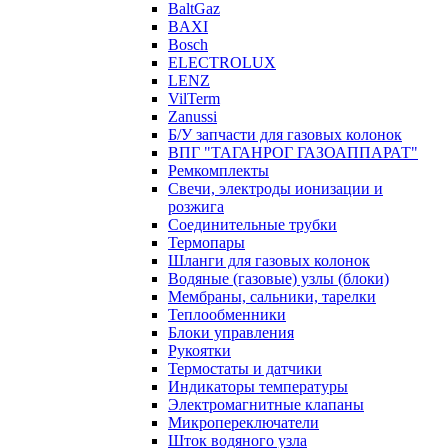
BaltGaz
BAXI
Bosch
ELECTROLUX
LENZ
VilTerm
Zanussi
Б/У запчасти для газовых колонок
ВПГ "ТАГАНРОГ ГАЗОАППАРАТ"
Ремкомплекты
Свечи, электроды ионизации и
розжига
Соединительные трубки
Термопары
Шланги для газовых колонок
Водяные (газовые) узлы (блоки)
Мембраны, сальники, тарелки
Теплообменники
Блоки управления
Рукоятки
Термостаты и датчики
Индикаторы температуры
Электромагнитные клапаны
Микропереключатели
Шток водяного узла