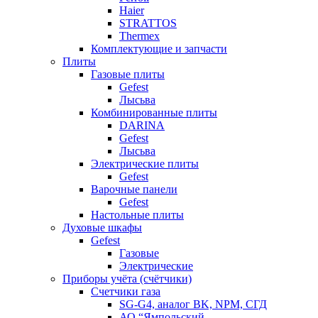
Haier
STRATTOS
Thermex
Комплектующие и запчасти
Плиты
Газовые плиты
Gefest
Лысьва
Комбинированные плиты
DARINA
Gefest
Лысьва
Электрические плиты
Gefest
Варочные панели
Gefest
Настольные плиты
Духовые шкафы
Gefest
Газовые
Электрические
Приборы учёта (счётчики)
Счетчики газа
SG-G4, аналог BK, NPM, СГД
АО “Ямпольский