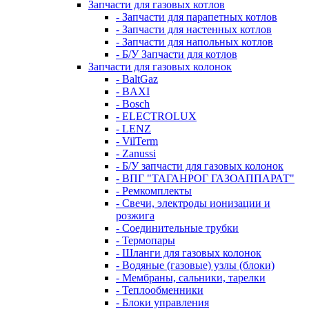
Запчасти для газовых котлов
- Запчасти для парапетных котлов
- Запчасти для настенных котлов
- Запчасти для напольных котлов
- Б/У Запчасти для котлов
Запчасти для газовых колонок
- BaltGaz
- BAXI
- Bosch
- ELECTROLUX
- LENZ
- VilTerm
- Zanussi
- Б/У запчасти для газовых колонок
- ВПГ "ТАГАНРОГ ГАЗОАППАРАТ"
- Ремкомплекты
- Свечи, электроды ионизации и
розжига
- Соединительные трубки
- Термопары
- Шланги для газовых колонок
- Водяные (газовые) узлы (блоки)
- Мембраны, сальники, тарелки
- Теплообменники
- Блоки управления