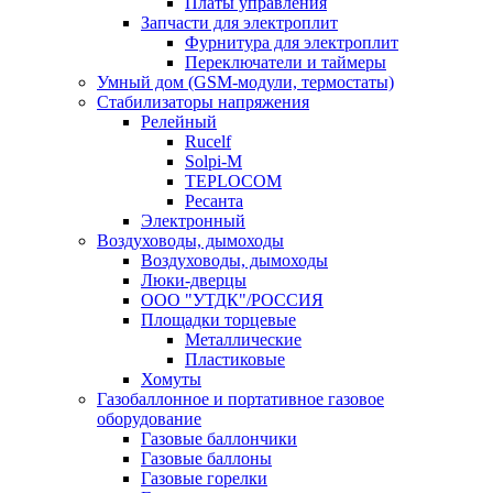
Платы управления
Запчасти для электроплит
Фурнитура для электроплит
Переключатели и таймеры
Умный дом (GSM-модули, термостаты)
Cтабилизаторы напряжения
Релейный
Rucelf
Solpi-M
TEPLOCOM
Ресанта
Электронный
Воздуховоды, дымоходы
Воздуховоды, дымоходы
Люки-дверцы
ООО "УТДК"/РОССИЯ
Площадки торцевые
Металлические
Пластиковые
Хомуты
Газобаллонное и портативное газовое
оборудование
Газовые баллончики
Газовые баллоны
Газовые горелки