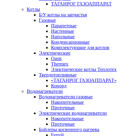
ТАГАНРОГ ГАЗОАППАРАТ
Котлы
Б/У котлы на запчастья
Газовые
Парапетные
Настенные
Напольные
Конденсационные
Комплектующие для котлов
Электрические
Oasis
Thermex
Электрические котлы Теплотех
Твердотопливные
«ТАГАНРОГ ГАЗОАППАРАТ»
Конорд
Водонагреватели
Водонагреватели газовые
Накопительные
Проточные
Электрические водонагреватели
Накопительные
Проточные
Бойлеры косвенного нагрева
Ferroli