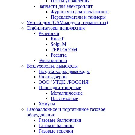
Платы управления
Запчасти для электроплит
Фурнитура для электроплит
Переключатели и таймеры
Умный дом (GSM-модули, термостаты)
Cтабилизаторы напряжения
Релейный
Rucelf
Solpi-M
TEPLOCOM
Ресанта
Электронный
Воздуховоды, дымоходы
Воздуховоды, дымоходы
Люки-дверцы
ООО "УТДК"/РОССИЯ
Площадки торцевые
Металлические
Пластиковые
Хомуты
Газобаллонное и портативное газовое
оборудование
Газовые баллончики
Газовые баллоны
Газовые горелки