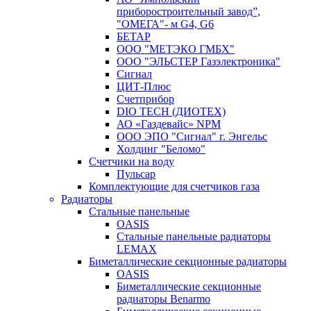
приборостроительный завод”,
"ОМЕГА"- м G4, G6
БЕТАР
ООО "МЕТЭКО ГМБХ"
ООО "ЭЛЬСТЕР Газэлектроника"
Сигнал
ЦИТ-Плюс
Счетприбор
DIO TECH (ДИОТЕХ)
АО «Газдевайс» NPM
ООО ЭПО "Сигнал" г. Энгельс
Холдинг "Беломо"
Счетчики на воду
Пульсар
Комплектующие для счетчиков газа
Радиаторы
Стальные панельные
OASIS
Стальные панельные радиаторы
LEMAX
Биметаллические секционные радиаторы
OASIS
Биметаллические секционные
радиаторы Benarmo