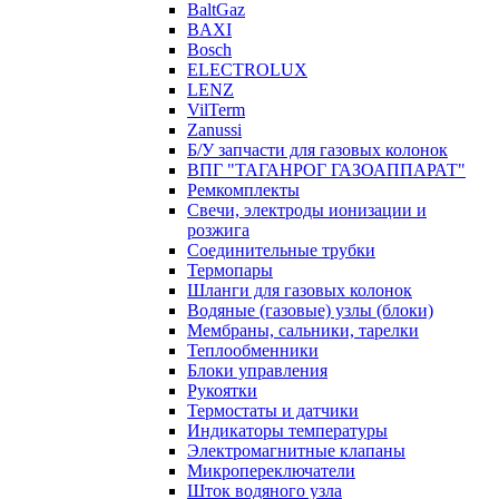
BaltGaz
BAXI
Bosch
ELECTROLUX
LENZ
VilTerm
Zanussi
Б/У запчасти для газовых колонок
ВПГ "ТАГАНРОГ ГАЗОАППАРАТ"
Ремкомплекты
Свечи, электроды ионизации и
розжига
Соединительные трубки
Термопары
Шланги для газовых колонок
Водяные (газовые) узлы (блоки)
Мембраны, сальники, тарелки
Теплообменники
Блоки управления
Рукоятки
Термостаты и датчики
Индикаторы температуры
Электромагнитные клапаны
Микропереключатели
Шток водяного узла