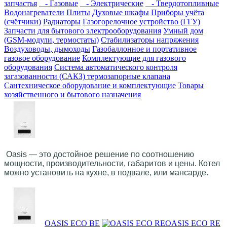
запчастья
- Газовые
- Электрические
- Твердотопливные
Водонагреватели
Плиты
Духовые шкафы
Приборы учёта
(счётчики)
Радиаторы
Газогорелочное устройство (ГГУ)
Запчасти для бытового электрооборудования
Умный дом
(GSM-модули, термостаты)
Cтабилизаторы напряжения
Воздуховоды, дымоходы
Газобаллонное и портативное
газовое оборудование
Комплектующие для газового
оборудования
Система автоматического контроля
загазованности (САКЗ) термозапорные клапана
Сантехническое оборудование и комплектующие
Товары
хозяйственного и бытового назначения
Oasis — это достойное решение по соотношению
мощности, производительности, габаритов и цены. Котел
можно установить на кухне, в подвале, или мансарде.
OASIS ECO BE
OASIS ECO RE