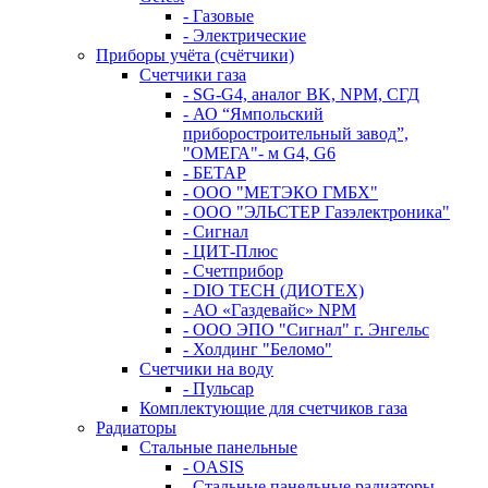
- Газовые
- Электрические
Приборы учёта (счётчики)
Счетчики газа
- SG-G4, аналог BK, NPM, СГД
- АО “Ямпольский
приборостроительный завод”,
"ОМЕГА"- м G4, G6
- БЕТАР
- ООО "МЕТЭКО ГМБХ"
- ООО "ЭЛЬСТЕР Газэлектроника"
- Сигнал
- ЦИТ-Плюс
- Счетприбор
- DIO TECH (ДИОТЕХ)
- АО «Газдевайс» NPM
- ООО ЭПО "Сигнал" г. Энгельс
- Холдинг "Беломо"
Счетчики на воду
- Пульсар
Комплектующие для счетчиков газа
Радиаторы
Стальные панельные
- OASIS
- Стальные панельные радиаторы