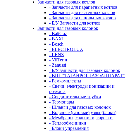
Запчасти для газовых котлов
- Запчасти для парапетных котлов
- Запчасти для настенных котлов
- Запчасти для напольных котлов
- Б/У Запчасти для котлов
Запчасти для газовых колонок
- BaltGaz
- BAXI
- Bosch
- ELECTROLUX
- LENZ
- VilTerm
- Zanussi
- Б/У запчасти для газовых колонок
- ВПГ "ТАГАНРОГ ГАЗОАППАРАТ"
- Ремкомплекты
- Свечи, электроды ионизации и
розжига
- Соединительные трубки
- Термопары
- Шланги для газовых колонок
- Водяные (газовые) узлы (блоки)
- Мембраны, сальники, тарелки
- Теплообменники
- Блоки управления