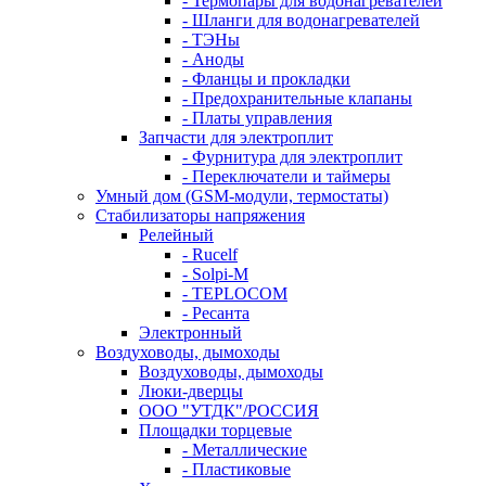
- Термопары для водонагревателей
- Шланги для водонагревателей
- ТЭНы
- Аноды
- Фланцы и прокладки
- Предохранительные клапаны
- Платы управления
Запчасти для электроплит
- Фурнитура для электроплит
- Переключатели и таймеры
Умный дом (GSM-модули, термостаты)
Cтабилизаторы напряжения
Релейный
- Rucelf
- Solpi-M
- TEPLOCOM
- Ресанта
Электронный
Воздуховоды, дымоходы
Воздуховоды, дымоходы
Люки-дверцы
ООО "УТДК"/РОССИЯ
Площадки торцевые
- Металлические
- Пластиковые