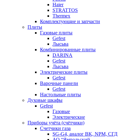
Haier
STRATTOS
Thermex
Комплектующие и запчасти
Плиты
Газовые плиты
Gefest
Лысьва
Комбинированные плиты
DARINA
Gefest
Лысьва
Электрические плиты
Gefest
Варочные панели
Gefest
Настольные плиты
Духовые шкафы
Gefest
Газовые
Электрические
Приборы учёта (счётчики)
Счетчики газа
SG-G4, аналог BK, NPM, СГД
АО “Ямпольский