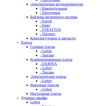
Электрические водонагреватели
- Накопительные
- Проточные
Бойлеры косвенного нагрева
- Ferroli
- Haier
- STRATTOS
- Thermex
Комплектующие и запчасти
Плиты
Газовые плиты
- Gefest
- Лысьва
Комбинированные плиты
- DARINA
- Gefest
- Лысьва
Электрические плиты
- Gefest
Варочные панели
- Gefest
Настольные плиты
Духовые шкафы
Gefest