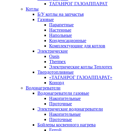
ТАГАНРОГ ГАЗОАППАРАТ
Котлы
Б/У котлы на запчастья
Газовые
Парапетные
Настенные
Напольные
Конденсационные
Комплектующие для котлов
Электрические
Oasis
Thermex
Электрические котлы Теплотех
Твердотопливные
«ТАГАНРОГ ГАЗОАППАРАТ»
Конорд
Водонагреватели
Водонагреватели газовые
Накопительные
Проточные
Электрические водонагреватели
Накопительные
Проточные
Бойлеры косвенного нагрева
Ferroli