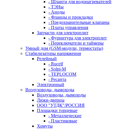
- Шланги для водонагревателей
- ТЭНы
- Аноды
- Фланцы и прокладки
- Предохранительные клапаны
- Платы управления
Запчасти для электроплит
- Фурнитура для электроплит
- Переключатели и таймеры
Умный дом (GSM-модули, термостаты)
Cтабилизаторы напряжения
Релейный
- Rucelf
- Solpi-M
- TEPLOCOM
- Ресанта
Электронный
Воздуховоды, дымоходы
Воздуховоды, дымоходы
Люки-дверцы
ООО "УТДК"/РОССИЯ
Площадки торцевые
- Металлические
- Пластиковые
Хомуты