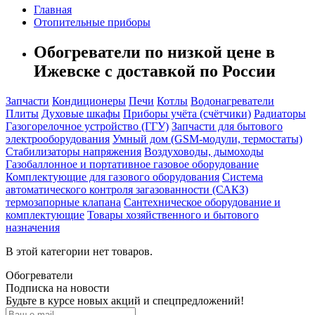
Главная
Отопительные приборы
Обогреватели по низкой цене в
Ижевске с доставкой по России
Запчасти
Кондиционеры
Печи
Котлы
Водонагреватели
Плиты
Духовые шкафы
Приборы учёта (счётчики)
Радиаторы
Газогорелочное устройство (ГГУ)
Запчасти для бытового
электрооборудования
Умный дом (GSM-модули, термостаты)
Cтабилизаторы напряжения
Воздуховоды, дымоходы
Газобаллонное и портативное газовое оборудование
Комплектующие для газового оборудования
Система
автоматического контроля загазованности (САКЗ)
термозапорные клапана
Сантехническое оборудование и
комплектующие
Товары хозяйственного и бытового
назначения
В этой категории нет товаров.
Обогреватели
Подписка на новости
Будьте в курсе новых акций и спецпредложений!