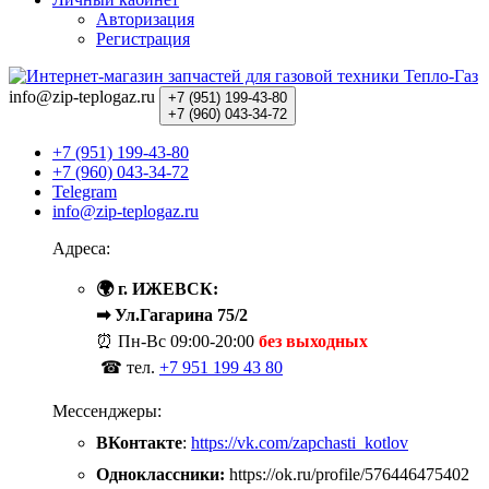
Авторизация
Регистрация
info@zip-teplogaz.ru
+7 (951)
199-43-80
+7 (960)
043-34-72
+7 (951) 199-43-80
+7 (960) 043-34-72
Telegram
info@zip-teplogaz.ru
Адреса:
🌍 г. ИЖЕВСК:
➡ Ул.Гагарина 75/2
⏰ Пн-Вс
09:00-20:00
без выходных
☎ тел.
+7 951 199 43 80
Мессенджеры:
ВКонтакте
:
https://vk.com/zapchasti_kotlov
Одноклассники:
https://ok.ru/profile/576446475402