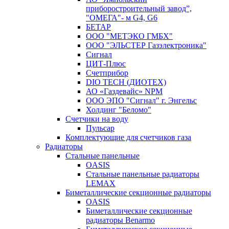
приборостроительный завод”,
"ОМЕГА"- м G4, G6
БЕТАР
ООО "МЕТЭКО ГМБХ"
ООО "ЭЛЬСТЕР Газэлектроника"
Сигнал
ЦИТ-Плюс
Счетприбор
DIO TECH (ДИОТЕХ)
АО «Газдевайс» NPM
ООО ЭПО "Сигнал" г. Энгельс
Холдинг "Беломо"
Счетчики на воду
Пульсар
Комплектующие для счетчиков газа
Радиаторы
Стальные панельные
OASIS
Стальные панельные радиаторы
LEMAX
Биметаллические секционные радиаторы
OASIS
Биметаллические секционные
радиаторы Benarmo