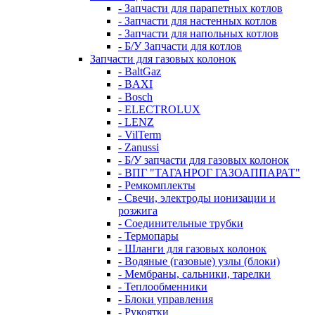
- Запчасти для парапетных котлов
- Запчасти для настенных котлов
- Запчасти для напольных котлов
- Б/У Запчасти для котлов
Запчасти для газовых колонок
- BaltGaz
- BAXI
- Bosch
- ELECTROLUX
- LENZ
- VilTerm
- Zanussi
- Б/У запчасти для газовых колонок
- ВПГ "ТАГАНРОГ ГАЗОАППАРАТ"
- Ремкомплекты
- Свечи, электроды ионизации и
розжига
- Соединительные трубки
- Термопары
- Шланги для газовых колонок
- Водяные (газовые) узлы (блоки)
- Мембраны, сальники, тарелки
- Теплообменники
- Блоки управления
- Рукоятки