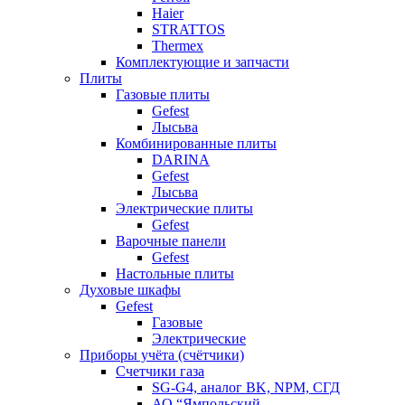
Haier
STRATTOS
Thermex
Комплектующие и запчасти
Плиты
Газовые плиты
Gefest
Лысьва
Комбинированные плиты
DARINA
Gefest
Лысьва
Электрические плиты
Gefest
Варочные панели
Gefest
Настольные плиты
Духовые шкафы
Gefest
Газовые
Электрические
Приборы учёта (счётчики)
Счетчики газа
SG-G4, аналог BK, NPM, СГД
АО “Ямпольский