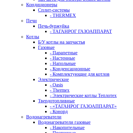
Кондиционеры
Сплит-системы
- THERMEX
Печи
Печь-буржуйка
- ТАГАНРОГ ГАЗОАППАРАТ
Котлы
Б/У котлы на запчастья
Газовые
- Парапетные
- Настенные
- Напольные
- Конденсационные
- Комплектующие для котлов
Электрические
- Oasis
- Thermex
- Электрические котлы Теплотех
Твердотопливные
- «ТАГАНРОГ ГАЗОАППАРАТ»
- Конорд
Водонагреватели
Водонагреватели газовые
- Накопительные
- Проточные