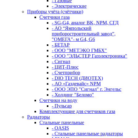
- Газовые
- Электрические
Приборы учёта (счётчики)
Счетчики газа
- SG-G4, аналог BK, NPM, СГД
- АО “Ямпольский
приборостроительный завод”,
"ОМЕГА"- м G4, G6
- БЕТАР
- ООО "МЕТЭКО ГМБХ"
- ООО "ЭЛЬСТЕР Газэлектроника"
- Сигнал
- ЦИТ-Плюс
- Счетприбор
- DIO TECH (ДИОТЕХ)
- АО «Газдевайс» NPM
- ООО ЭПО "Сигнал" г. Энгельс
- Холдинг "Беломо"
Счетчики на воду
- Пульсар
Комплектующие для счетчиков газа
Радиаторы
Стальные панельные
- OASIS
- Стальные панельные радиаторы