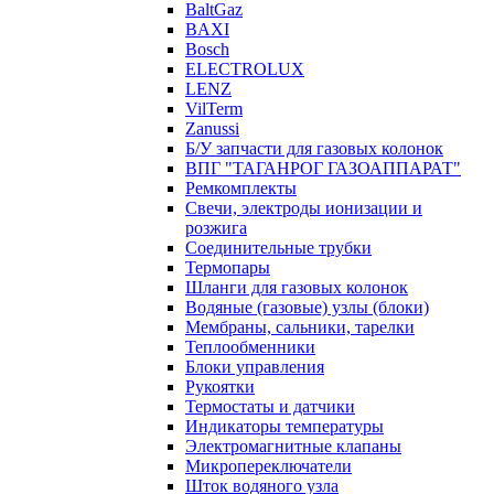
BaltGaz
BAXI
Bosch
ELECTROLUX
LENZ
VilTerm
Zanussi
Б/У запчасти для газовых колонок
ВПГ "ТАГАНРОГ ГАЗОАППАРАТ"
Ремкомплекты
Свечи, электроды ионизации и
розжига
Соединительные трубки
Термопары
Шланги для газовых колонок
Водяные (газовые) узлы (блоки)
Мембраны, сальники, тарелки
Теплообменники
Блоки управления
Рукоятки
Термостаты и датчики
Индикаторы температуры
Электромагнитные клапаны
Микропереключатели
Шток водяного узла