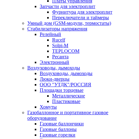
Платы управления
Запчасти для электроплит
Фурнитура для электроплит
Переключатели и таймеры
Умный дом (GSM-модули, термостаты)
Cтабилизаторы напряжения
Релейный
Rucelf
Solpi-M
TEPLOCOM
Ресанта
Электронный
Воздуховоды, дымоходы
Воздуховоды, дымоходы
Люки-дверцы
ООО "УТДК"/РОССИЯ
Площадки торцевые
Металлические
Пластиковые
Хомуты
Газобаллонное и портативное газовое
оборудование
Газовые баллончики
Газовые баллоны
Газовые горелки