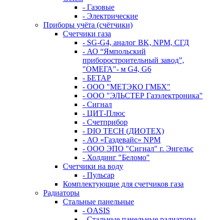
- Газовые
- Электрические
Приборы учёта (счётчики)
Счетчики газа
- SG-G4, аналог BK, NPM, СГД
- АО “Ямпольский
приборостроительный завод”,
"ОМЕГА"- м G4, G6
- БЕТАР
- ООО "МЕТЭКО ГМБХ"
- ООО "ЭЛЬСТЕР Газэлектроника"
- Сигнал
- ЦИТ-Плюс
- Счетприбор
- DIO TECH (ДИОТЕХ)
- АО «Газдевайс» NPM
- ООО ЭПО "Сигнал" г. Энгельс
- Холдинг "Беломо"
Счетчики на воду
- Пульсар
Комплектующие для счетчиков газа
Радиаторы
Стальные панельные
- OASIS
- Стальные панельные радиаторы