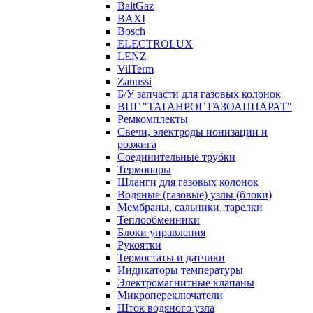
BaltGaz
BAXI
Bosch
ELECTROLUX
LENZ
VilTerm
Zanussi
Б/У запчасти для газовых колонок
ВПГ "ТАГАНРОГ ГАЗОАППАРАТ"
Ремкомплекты
Свечи, электроды ионизации и
розжига
Соединительные трубки
Термопары
Шланги для газовых колонок
Водяные (газовые) узлы (блоки)
Мембраны, сальники, тарелки
Теплообменники
Блоки управления
Рукоятки
Термостаты и датчики
Индикаторы температуры
Электромагнитные клапаны
Микропереключатели
Шток водяного узла