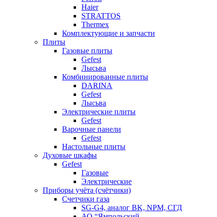
Haier
STRATTOS
Thermex
Комплектующие и запчасти
Плиты
Газовые плиты
Gefest
Лысьва
Комбинированные плиты
DARINA
Gefest
Лысьва
Электрические плиты
Gefest
Варочные панели
Gefest
Настольные плиты
Духовые шкафы
Gefest
Газовые
Электрические
Приборы учёта (счётчики)
Счетчики газа
SG-G4, аналог BK, NPM, СГД
АО “Ямпольский