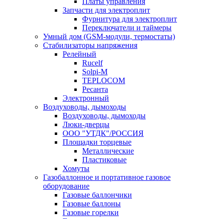
Платы управления
Запчасти для электроплит
Фурнитура для электроплит
Переключатели и таймеры
Умный дом (GSM-модули, термостаты)
Cтабилизаторы напряжения
Релейный
Rucelf
Solpi-M
TEPLOCOM
Ресанта
Электронный
Воздуховоды, дымоходы
Воздуховоды, дымоходы
Люки-дверцы
ООО "УТДК"/РОССИЯ
Площадки торцевые
Металлические
Пластиковые
Хомуты
Газобаллонное и портативное газовое
оборудование
Газовые баллончики
Газовые баллоны
Газовые горелки