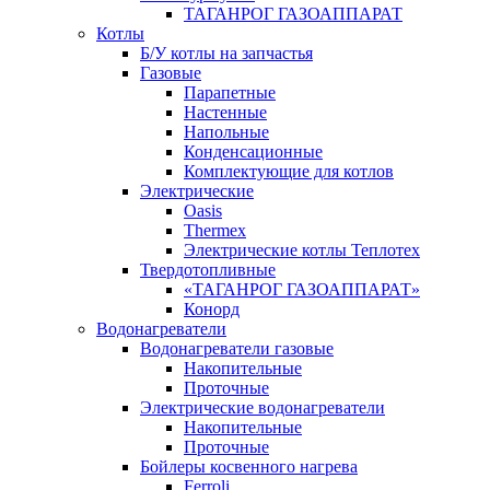
ТАГАНРОГ ГАЗОАППАРАТ
Котлы
Б/У котлы на запчастья
Газовые
Парапетные
Настенные
Напольные
Конденсационные
Комплектующие для котлов
Электрические
Oasis
Thermex
Электрические котлы Теплотех
Твердотопливные
«ТАГАНРОГ ГАЗОАППАРАТ»
Конорд
Водонагреватели
Водонагреватели газовые
Накопительные
Проточные
Электрические водонагреватели
Накопительные
Проточные
Бойлеры косвенного нагрева
Ferroli