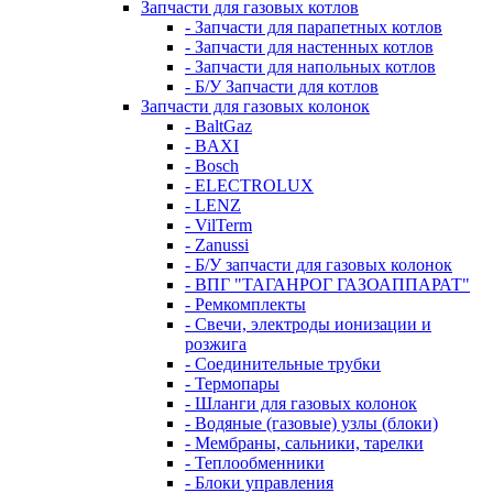
Запчасти для газовых котлов
- Запчасти для парапетных котлов
- Запчасти для настенных котлов
- Запчасти для напольных котлов
- Б/У Запчасти для котлов
Запчасти для газовых колонок
- BaltGaz
- BAXI
- Bosch
- ELECTROLUX
- LENZ
- VilTerm
- Zanussi
- Б/У запчасти для газовых колонок
- ВПГ "ТАГАНРОГ ГАЗОАППАРАТ"
- Ремкомплекты
- Свечи, электроды ионизации и
розжига
- Соединительные трубки
- Термопары
- Шланги для газовых колонок
- Водяные (газовые) узлы (блоки)
- Мембраны, сальники, тарелки
- Теплообменники
- Блоки управления