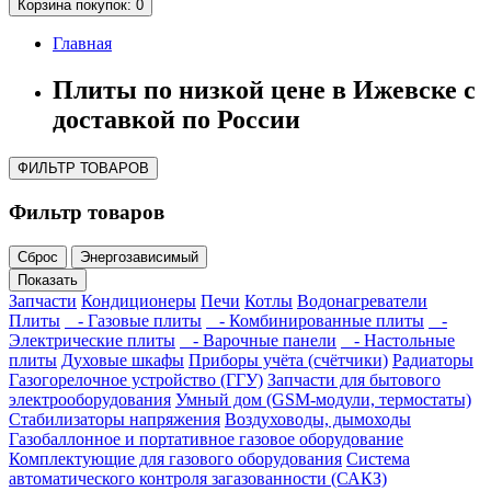
Корзина
покупок
: 0
Главная
Плиты по низкой цене в Ижевске с
доставкой по России
ФИЛЬТР ТОВАРОВ
Фильтр товаров
Сброс
Энергозависимый
Показать
Запчасти
Кондиционеры
Печи
Котлы
Водонагреватели
Плиты
- Газовые плиты
- Комбинированные плиты
-
Электрические плиты
- Варочные панели
- Настольные
плиты
Духовые шкафы
Приборы учёта (счётчики)
Радиаторы
Газогорелочное устройство (ГГУ)
Запчасти для бытового
электрооборудования
Умный дом (GSM-модули, термостаты)
Cтабилизаторы напряжения
Воздуховоды, дымоходы
Газобаллонное и портативное газовое оборудование
Комплектующие для газового оборудования
Система
автоматического контроля загазованности (САКЗ)