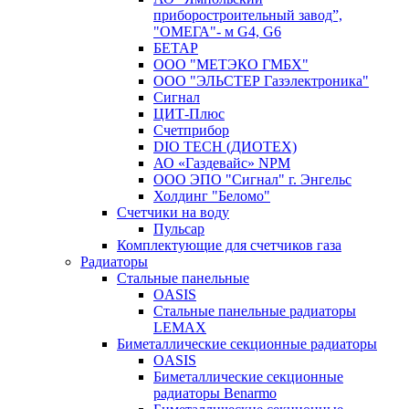
приборостроительный завод”,
"ОМЕГА"- м G4, G6
БЕТАР
ООО "МЕТЭКО ГМБХ"
ООО "ЭЛЬСТЕР Газэлектроника"
Сигнал
ЦИТ-Плюс
Счетприбор
DIO TECH (ДИОТЕХ)
АО «Газдевайс» NPM
ООО ЭПО "Сигнал" г. Энгельс
Холдинг "Беломо"
Счетчики на воду
Пульсар
Комплектующие для счетчиков газа
Радиаторы
Стальные панельные
OASIS
Стальные панельные радиаторы
LEMAX
Биметаллические секционные радиаторы
OASIS
Биметаллические секционные
радиаторы Benarmo