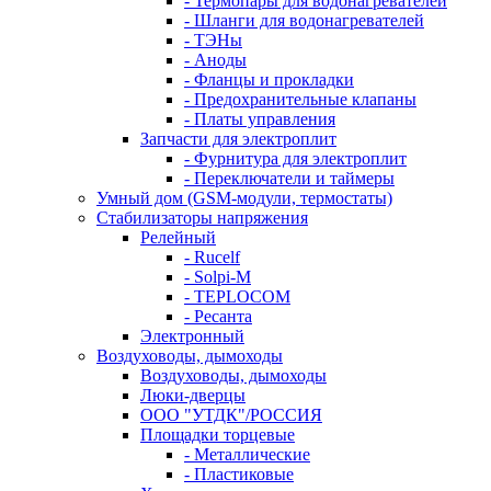
- Термопары для водонагревателей
- Шланги для водонагревателей
- ТЭНы
- Аноды
- Фланцы и прокладки
- Предохранительные клапаны
- Платы управления
Запчасти для электроплит
- Фурнитура для электроплит
- Переключатели и таймеры
Умный дом (GSM-модули, термостаты)
Cтабилизаторы напряжения
Релейный
- Rucelf
- Solpi-M
- TEPLOCOM
- Ресанта
Электронный
Воздуховоды, дымоходы
Воздуховоды, дымоходы
Люки-дверцы
ООО "УТДК"/РОССИЯ
Площадки торцевые
- Металлические
- Пластиковые