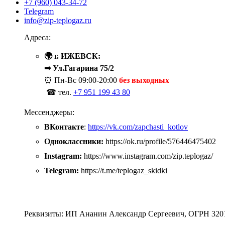
+7 (960) 043-34-72
Telegram
info@zip-teplogaz.ru
Адреса:
🌍 г. ИЖЕВСК:
➡ Ул.Гагарина 75/2
⏰ Пн-Вс
09:00-20:00
без выходных
☎ тел.
+7 951 199 43 80
Мессенджеры:
ВКонтакте
:
https://vk.com/zapchasti_kotlov
Одноклассники:
https://ok.ru/profile/576446475402
Instagram:
https://www.instagram.com/zip.teplogaz/
Telegram:
https://t.me/teplogaz_skidki
Реквизиты: ИП Ананин Александр Сергеевич, ОГРН 320