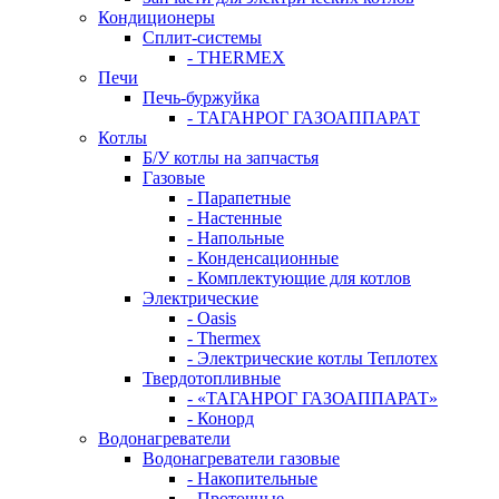
Кондиционеры
Сплит-системы
- THERMEX
Печи
Печь-буржуйка
- ТАГАНРОГ ГАЗОАППАРАТ
Котлы
Б/У котлы на запчастья
Газовые
- Парапетные
- Настенные
- Напольные
- Конденсационные
- Комплектующие для котлов
Электрические
- Oasis
- Thermex
- Электрические котлы Теплотех
Твердотопливные
- «ТАГАНРОГ ГАЗОАППАРАТ»
- Конорд
Водонагреватели
Водонагреватели газовые
- Накопительные
- Проточные