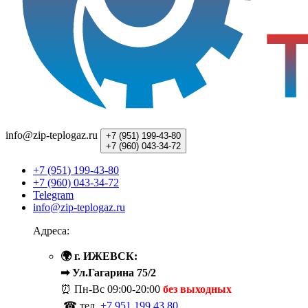
info@zip-teplogaz.ru
+7 (951)
199-43-80
+7 (960)
043-34-72
+7 (951) 199-43-80
+7 (960) 043-34-72
Telegram
info@zip-teplogaz.ru
Адреса:
🌍 г. ИЖЕВСК:
➡ Ул.Гагарина 75/2
⏰ Пн-Вс
09:00-20:00
без выходных
☎ тел.
+7 951 199 43 80