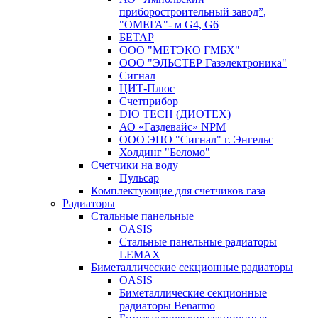
приборостроительный завод”,
"ОМЕГА"- м G4, G6
БЕТАР
ООО "МЕТЭКО ГМБХ"
ООО "ЭЛЬСТЕР Газэлектроника"
Сигнал
ЦИТ-Плюс
Счетприбор
DIO TECH (ДИОТЕХ)
АО «Газдевайс» NPM
ООО ЭПО "Сигнал" г. Энгельс
Холдинг "Беломо"
Счетчики на воду
Пульсар
Комплектующие для счетчиков газа
Радиаторы
Стальные панельные
OASIS
Стальные панельные радиаторы
LEMAX
Биметаллические секционные радиаторы
OASIS
Биметаллические секционные
радиаторы Benarmo