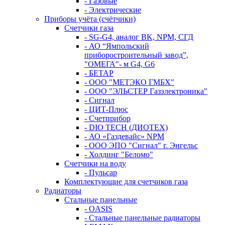
- Газовые
- Электрические
Приборы учёта (счётчики)
Счетчики газа
- SG-G4, аналог BK, NPM, СГД
- АО “Ямпольский
приборостроительный завод”,
"ОМЕГА"- м G4, G6
- БЕТАР
- ООО "МЕТЭКО ГМБХ"
- ООО "ЭЛЬСТЕР Газэлектроника"
- Сигнал
- ЦИТ-Плюс
- Счетприбор
- DIO TECH (ДИОТЕХ)
- АО «Газдевайс» NPM
- ООО ЭПО "Сигнал" г. Энгельс
- Холдинг "Беломо"
Счетчики на воду
- Пульсар
Комплектующие для счетчиков газа
Радиаторы
Стальные панельные
- OASIS
- Стальные панельные радиаторы