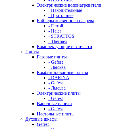
Электрические водонагреватели
- Накопительные
- Проточные
Бойлеры косвенного нагрева
- Ferroli
- Haier
- STRATTOS
- Thermex
Комплектующие и запчасти
Плиты
Газовые плиты
- Gefest
- Лысьва
Комбинированные плиты
- DARINA
- Gefest
- Лысьва
Электрические плиты
- Gefest
Варочные панели
- Gefest
Настольные плиты
Духовые шкафы
Gefest