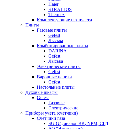
Haier
STRATTOS
Thermex
Комплектующие и запчасти
Плиты
Газовые плиты
Gefest
Лысьва
Комбинированные плиты
DARINA
Gefest
Лысьва
Электрические плиты
Gefest
Варочные панели
Gefest
Настольные плиты
Духовые шкафы
Gefest
Газовые
Электрические
Приборы учёта (счётчики)
Счетчики газа
SG-G4, аналог BK, NPM, СГД
АО “Ямпольский