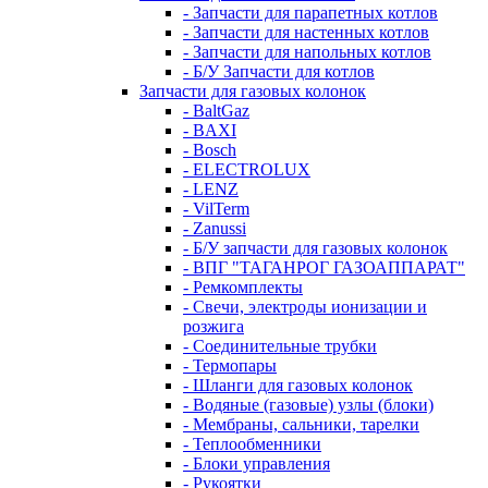
- Запчасти для парапетных котлов
- Запчасти для настенных котлов
- Запчасти для напольных котлов
- Б/У Запчасти для котлов
Запчасти для газовых колонок
- BaltGaz
- BAXI
- Bosch
- ELECTROLUX
- LENZ
- VilTerm
- Zanussi
- Б/У запчасти для газовых колонок
- ВПГ "ТАГАНРОГ ГАЗОАППАРАТ"
- Ремкомплекты
- Свечи, электроды ионизации и
розжига
- Соединительные трубки
- Термопары
- Шланги для газовых колонок
- Водяные (газовые) узлы (блоки)
- Мембраны, сальники, тарелки
- Теплообменники
- Блоки управления
- Рукоятки