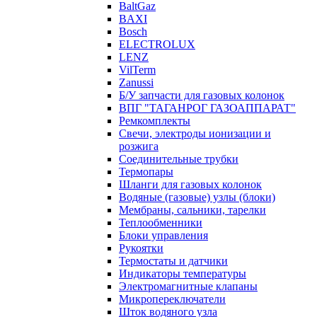
BaltGaz
BAXI
Bosch
ELECTROLUX
LENZ
VilTerm
Zanussi
Б/У запчасти для газовых колонок
ВПГ "ТАГАНРОГ ГАЗОАППАРАТ"
Ремкомплекты
Свечи, электроды ионизации и
розжига
Соединительные трубки
Термопары
Шланги для газовых колонок
Водяные (газовые) узлы (блоки)
Мембраны, сальники, тарелки
Теплообменники
Блоки управления
Рукоятки
Термостаты и датчики
Индикаторы температуры
Электромагнитные клапаны
Микропереключатели
Шток водяного узла