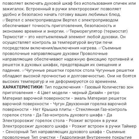
позволяет включать духовой шкаф без использования спичек или
зажигалок. Встроенный в ручки электророзжиг позволяет
удобно и безопасно начать готовку ваших любимых блюд.
✅Вертел с электроприводом Вертел с электроприводом
обеспечивает точность приготовления, безопасность и
экономию времени и энергии. ✅Терморегулятор (термостат)
Термостат – это неотъемлемый элемент любой духовки. Он
осуществляет контроль за температурой внутри печи
посредством включения/выключения нагрева. ✅Съемные
проволочные направляющие духовки Проволочные
направляющие обеспечивают надежную фиксацию противней и
решеток в духовых шкафах, предотвращая их смещение и
падение. ✅Чугунные решетки горелок стола Чугунные решетки
обладают высокой прочностью и долговечностью. Они не боятся
высоких температур и не деформируются со временем.
ХАРАКТЕРИСТИКИ:
Тип подключения - Газовый Количество зон
приготовления - 4 Цвет модели - черный Дизайн - ретро
Материал варочной поверхности - эмаль Материал решеток
варочной поверхности - Чугун Двухзонная горелка варочной
поверхности - Нет Крышка плиты - Стеклянная Газ-контроль
горелок стола - Да Газ-контроль духового шкафа - Да
Электророзжиг горелок стола - Розжиг встроен в ручки
Электророзжиг духового шкафа - Розжиг встроен в ручки Таймер
- Сенсорный Тип направляющих духового шкафа - Съемные
проволочные Тип очистки - Гидролизная Внутреннее покрытие