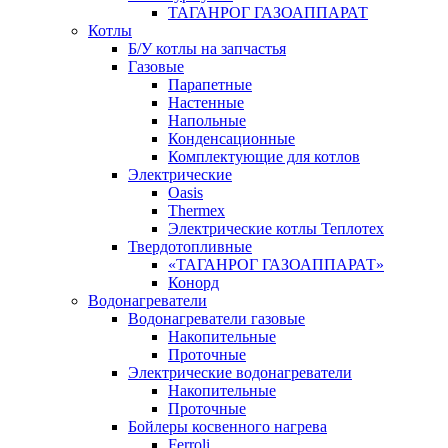
ТАГАНРОГ ГАЗОАППАРАТ
Котлы
Б/У котлы на запчастья
Газовые
Парапетные
Настенные
Напольные
Конденсационные
Комплектующие для котлов
Электрические
Oasis
Thermex
Электрические котлы Теплотех
Твердотопливные
«ТАГАНРОГ ГАЗОАППАРАТ»
Конорд
Водонагреватели
Водонагреватели газовые
Накопительные
Проточные
Электрические водонагреватели
Накопительные
Проточные
Бойлеры косвенного нагрева
Ferroli