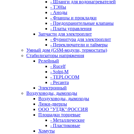
- Шланги для водонагревателей
- ТЭНы
- Аноды
- Фланцы и прокладки
- Предохранительные клапаны
- Платы управления
Запчасти для электроплит
- Фурнитура для электроплит
- Переключатели и таймеры
Умный дом (GSM-модули, термостаты)
Cтабилизаторы напряжения
Релейный
- Rucelf
- Solpi-M
- TEPLOCOM
- Ресанта
Электронный
Воздуховоды, дымоходы
Воздуховоды, дымоходы
Люки-дверцы
ООО "УТДК"/РОССИЯ
Площадки торцевые
- Металлические
- Пластиковые
Хомуты