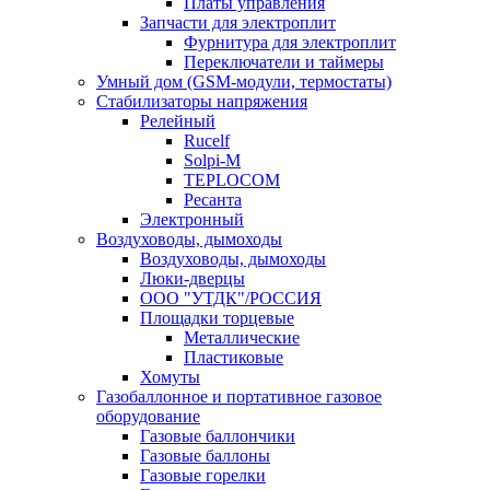
Платы управления
Запчасти для электроплит
Фурнитура для электроплит
Переключатели и таймеры
Умный дом (GSM-модули, термостаты)
Cтабилизаторы напряжения
Релейный
Rucelf
Solpi-M
TEPLOCOM
Ресанта
Электронный
Воздуховоды, дымоходы
Воздуховоды, дымоходы
Люки-дверцы
ООО "УТДК"/РОССИЯ
Площадки торцевые
Металлические
Пластиковые
Хомуты
Газобаллонное и портативное газовое
оборудование
Газовые баллончики
Газовые баллоны
Газовые горелки