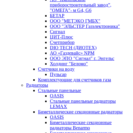
приборостроительный завод”,
"ОМЕГА"- м G4, G6
БЕТАР
ООО "МЕТЭКО ГМБХ"
ООО "ЭЛЬСТЕР Газэлектроника"
Сигнал
ЦИТ-Плюс
Счетприбор
DIO TECH (ДИОТЕХ)
АО «Газдевайс» NPM
ООО ЭПО "Сигнал" г. Энгельс
Холдинг "Беломо"
Счетчики на воду
Пульсар
Комплектующие для счетчиков газа
Радиаторы
Стальные панельные
OASIS
Стальные панельные радиаторы
LEMAX
Биметаллические секционные радиаторы
OASIS
Биметаллические секционные
радиаторы Benarmo