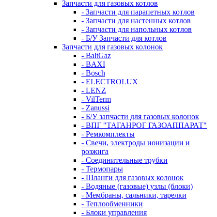
Запчасти для газовых котлов
- Запчасти для парапетных котлов
- Запчасти для настенных котлов
- Запчасти для напольных котлов
- Б/У Запчасти для котлов
Запчасти для газовых колонок
- BaltGaz
- BAXI
- Bosch
- ELECTROLUX
- LENZ
- VilTerm
- Zanussi
- Б/У запчасти для газовых колонок
- ВПГ "ТАГАНРОГ ГАЗОАППАРАТ"
- Ремкомплекты
- Свечи, электроды ионизации и
розжига
- Соединительные трубки
- Термопары
- Шланги для газовых колонок
- Водяные (газовые) узлы (блоки)
- Мембраны, сальники, тарелки
- Теплообменники
- Блоки управления