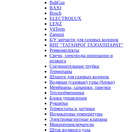
BaltGaz
BAXI
Bosch
ELECTROLUX
LENZ
VilTerm
Zanussi
Б/У запчасти для газовых колонок
ВПГ "ТАГАНРОГ ГАЗОАППАРАТ"
Ремкомплекты
Свечи, электроды ионизации и
розжига
Соединительные трубки
Термопары
Шланги для газовых колонок
Водяные (газовые) узлы (блоки)
Мембраны, сальники, тарелки
Теплообменники
Блоки управления
Рукоятки
Термостаты и датчики
Индикаторы температуры
Электромагнитные клапаны
Микропереключатели
Шток водяного узла