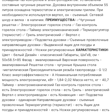
составные чугунные решетки. Духовка внутренним объемом 55
литров оснащена термостатом и электрическим грилем. При
необходимости используется вертел, он - съемный. Сетевой
шнур и вилка - в наличии.
ПРЕИМУЩЕСТВА:
✅Чугунные
решетки ✅ Электророзжиг горелок стола ✅ Газ-контроль
горелок стола ✅Таймер электромеханический ✅Терморегулятор
(термостат) ✅ Гриль электрический ✅ Вертел с
электроприводом ✅Подсветка духовки ✅Съемные проволочные
направляющие духовки ✅Выдвижной ящик для посуды и
принадлежностей ✅Ножки регулировочные
ХАРАКТЕРИСТИКИ:
Цвет - белый Дизайн - классический Габариты, ШхГхВ, см -
50x58.5x85 Фасад - эмалированный Варочная поверхность -
эмалированный Решетки стола - чугунные Крышка стола
-металлическая Присоединительная резьба газопровода - G 1/2
Класс энергоэффективности - A Номинальная потребляемая
мощность электроэнергии, кВт - 1,84-2,02 Масса нетто, кг - 40,7
Таймер - электромеханический Газ-контроль горелок стола -
есть Электророзжиг горелок стола - есть Гриль - электрический
Вертел с электроприводом - есть Конвекция - нет Подсветка
духовки - одинарная Направляющие духовки - съемные
проволочные Терморегулятор (термостат) - есть Ящик для
посуды и принадлежностей - есть Ножки регулировочные - есть