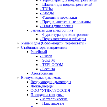
- Термопары для водонагревателей
- Шланги для водонагревателей
- ТЭНы
- Аноды
- Фланцы и прокладки
- Предохранительные клапаны
- Платы управления
Запчасти для электроплит
- Фурнитура для электроплит
- Переключатели и таймеры
Умный дом (GSM-модули, термостаты)
Cтабилизаторы напряжения
Релейный
- Rucelf
- Solpi-M
- TEPLOCOM
- Ресанта
Электронный
Воздуховоды, дымоходы
Воздуховоды, дымоходы
Люки-дверцы
ООО "УТДК"/РОССИЯ
Площадки торцевые
- Металлические
- Пластиковые