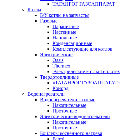
ТАГАНРОГ ГАЗОАППАРАТ
Котлы
Б/У котлы на запчастья
Газовые
Парапетные
Настенные
Напольные
Конденсационные
Комплектующие для котлов
Электрические
Oasis
Thermex
Электрические котлы Теплотех
Твердотопливные
«ТАГАНРОГ ГАЗОАППАРАТ»
Конорд
Водонагреватели
Водонагреватели газовые
Накопительные
Проточные
Электрические водонагреватели
Накопительные
Проточные
Бойлеры косвенного нагрева
Ferroli