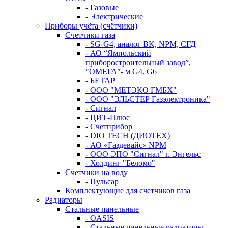
- Газовые
- Электрические
Приборы учёта (счётчики)
Счетчики газа
- SG-G4, аналог BK, NPM, СГД
- АО “Ямпольский
приборостроительный завод”,
"ОМЕГА"- м G4, G6
- БЕТАР
- ООО "МЕТЭКО ГМБХ"
- ООО "ЭЛЬСТЕР Газэлектроника"
- Сигнал
- ЦИТ-Плюс
- Счетприбор
- DIO TECH (ДИОТЕХ)
- АО «Газдевайс» NPM
- ООО ЭПО "Сигнал" г. Энгельс
- Холдинг "Беломо"
Счетчики на воду
- Пульсар
Комплектующие для счетчиков газа
Радиаторы
Стальные панельные
- OASIS
- Стальные панельные радиаторы