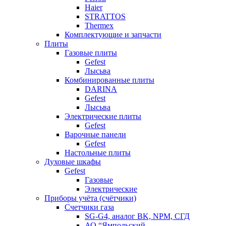
Haier
STRATTOS
Thermex
Комплектующие и запчасти
Плиты
Газовые плиты
Gefest
Лысьва
Комбинированные плиты
DARINA
Gefest
Лысьва
Электрические плиты
Gefest
Варочные панели
Gefest
Настольные плиты
Духовые шкафы
Gefest
Газовые
Электрические
Приборы учёта (счётчики)
Счетчики газа
SG-G4, аналог BK, NPM, СГД
АО “Ямпольский