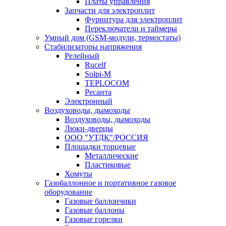
Платы управления
Запчасти для электроплит
Фурнитура для электроплит
Переключатели и таймеры
Умный дом (GSM-модули, термостаты)
Cтабилизаторы напряжения
Релейный
Rucelf
Solpi-M
TEPLOCOM
Ресанта
Электронный
Воздуховоды, дымоходы
Воздуховоды, дымоходы
Люки-дверцы
ООО "УТДК"/РОССИЯ
Площадки торцевые
Металлические
Пластиковые
Хомуты
Газобаллонное и портативное газовое
оборудование
Газовые баллончики
Газовые баллоны
Газовые горелки