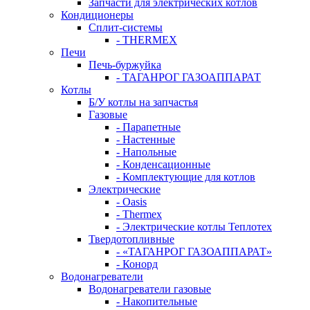
Запчасти для электрических котлов
Кондиционеры
Сплит-системы
- THERMEX
Печи
Печь-буржуйка
- ТАГАНРОГ ГАЗОАППАРАТ
Котлы
Б/У котлы на запчастья
Газовые
- Парапетные
- Настенные
- Напольные
- Конденсационные
- Комплектующие для котлов
Электрические
- Oasis
- Thermex
- Электрические котлы Теплотех
Твердотопливные
- «ТАГАНРОГ ГАЗОАППАРАТ»
- Конорд
Водонагреватели
Водонагреватели газовые
- Накопительные