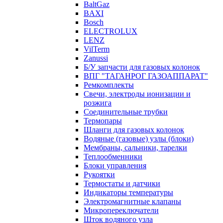
BaltGaz
BAXI
Bosch
ELECTROLUX
LENZ
VilTerm
Zanussi
Б/У запчасти для газовых колонок
ВПГ "ТАГАНРОГ ГАЗОАППАРАТ"
Ремкомплекты
Свечи, электроды ионизации и
розжига
Соединительные трубки
Термопары
Шланги для газовых колонок
Водяные (газовые) узлы (блоки)
Мембраны, сальники, тарелки
Теплообменники
Блоки управления
Рукоятки
Термостаты и датчики
Индикаторы температуры
Электромагнитные клапаны
Микропереключатели
Шток водяного узла