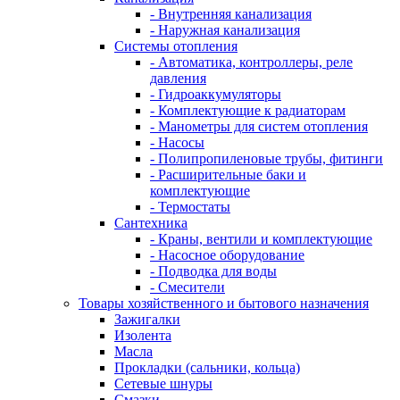
- Внутренняя канализация
- Наружная канализация
Системы отопления
- Автоматика, контроллеры, реле
давления
- Гидроаккумуляторы
- Комплектующие к радиаторам
- Манометры для систем отопления
- Насосы
- Полипропиленовые трубы, фитинги
- Расширительные баки и
комплектующие
- Термостаты
Сантехника
- Краны, вентили и комплектующие
- Насосное оборудование
- Подводка для воды
- Смесители
Товары хозяйственного и бытового назначения
Зажигалки
Изолента
Масла
Прокладки (сальники, кольца)
Сетевые шнуры
Смазки