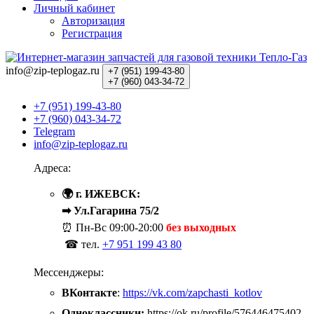
Личный кабинет
Авторизация
Регистрация
info@zip-teplogaz.ru
+7 (951)
199-43-80
+7 (960)
043-34-72
+7 (951) 199-43-80
+7 (960) 043-34-72
Telegram
info@zip-teplogaz.ru
Адреса:
🌍 г. ИЖЕВСК:
➡ Ул.Гагарина 75/2
⏰ Пн-Вс
09:00-20:00
без выходных
☎ тел.
+7 951 199 43 80
Мессенджеры:
ВКонтакте
:
https://vk.com/zapchasti_kotlov
Одноклассники:
https://ok.ru/profile/576446475402