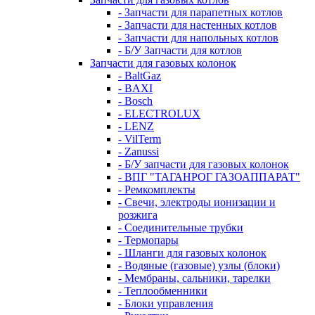
- Запчасти для парапетных котлов
- Запчасти для настенных котлов
- Запчасти для напольных котлов
- Б/У Запчасти для котлов
Запчасти для газовых колонок
- BaltGaz
- BAXI
- Bosch
- ELECTROLUX
- LENZ
- VilTerm
- Zanussi
- Б/У запчасти для газовых колонок
- ВПГ "ТАГАНРОГ ГАЗОАППАРАТ"
- Ремкомплекты
- Свечи, электроды ионизации и
розжига
- Соединительные трубки
- Термопары
- Шланги для газовых колонок
- Водяные (газовые) узлы (блоки)
- Мембраны, сальники, тарелки
- Теплообменники
- Блоки управления