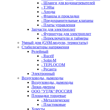
- Шланги для водонагревателей
- ТЭНы
- Аноды
- Фланцы и прокладки
- Предохранительные клапаны
- Платы управления
Запчасти для электроплит
- Фурнитура для электроплит
- Переключатели и таймеры
Умный дом (GSM-модули, термостаты)
Cтабилизаторы напряжения
Релейный
- Rucelf
- Solpi-M
- TEPLOCOM
- Ресанта
Электронный
Воздуховоды, дымоходы
Воздуховоды, дымоходы
Люки-дверцы
ООО "УТДК"/РОССИЯ
Площадки торцевые
- Металлические
- Пластиковые
Хомуты