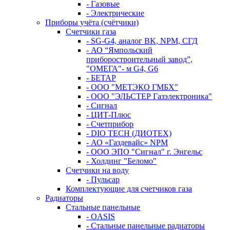
- Газовые
- Электрические
Приборы учёта (счётчики)
Счетчики газа
- SG-G4, аналог BK, NPM, СГД
- АО “Ямпольский
приборостроительный завод”,
"ОМЕГА"- м G4, G6
- БЕТАР
- ООО "МЕТЭКО ГМБХ"
- ООО "ЭЛЬСТЕР Газэлектроника"
- Сигнал
- ЦИТ-Плюс
- Счетприбор
- DIO TECH (ДИОТЕХ)
- АО «Газдевайс» NPM
- ООО ЭПО "Сигнал" г. Энгельс
- Холдинг "Беломо"
Счетчики на воду
- Пульсар
Комплектующие для счетчиков газа
Радиаторы
Стальные панельные
- OASIS
- Стальные панельные радиаторы