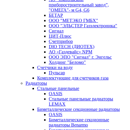
приборостроительный завод”,
"ОМЕГА"- м G4, G6
БЕТАР
ООО "МЕТЭКО ГМБХ"
ООО "ЭЛЬСТЕР Газэлектроника"
Сигнал
ЦИТ-Плюс
Счетприбор
DIO TECH (ДИОТЕХ)
АО «Газдевайс» NPM
ООО ЭПО "Сигнал" г. Энгельс
Холдинг "Беломо"
Счетчики на воду
Пульсар
Комплектующие для счетчиков газа
Радиаторы
Стальные панельные
OASIS
Стальные панельные радиаторы
LEMAX
Биметаллические секционные радиаторы
OASIS
Биметаллические секционные
радиаторы Benarmo