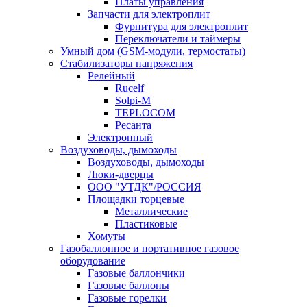
Платы управления
Запчасти для электроплит
Фурнитура для электроплит
Переключатели и таймеры
Умный дом (GSM-модули, термостаты)
Cтабилизаторы напряжения
Релейный
Rucelf
Solpi-M
TEPLOCOM
Ресанта
Электронный
Воздуховоды, дымоходы
Воздуховоды, дымоходы
Люки-дверцы
ООО "УТДК"/РОССИЯ
Площадки торцевые
Металлические
Пластиковые
Хомуты
Газобаллонное и портативное газовое
оборудование
Газовые баллончики
Газовые баллоны
Газовые горелки