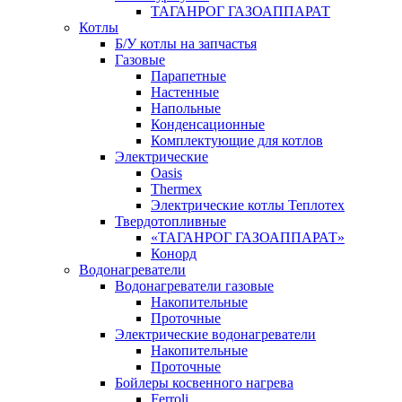
ТАГАНРОГ ГАЗОАППАРАТ
Котлы
Б/У котлы на запчастья
Газовые
Парапетные
Настенные
Напольные
Конденсационные
Комплектующие для котлов
Электрические
Oasis
Thermex
Электрические котлы Теплотех
Твердотопливные
«ТАГАНРОГ ГАЗОАППАРАТ»
Конорд
Водонагреватели
Водонагреватели газовые
Накопительные
Проточные
Электрические водонагреватели
Накопительные
Проточные
Бойлеры косвенного нагрева
Ferroli