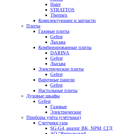
Haier
STRATTOS
Thermex
Комплектующие и запчасти
Плиты
Газовые плиты
Gefest
Лысьва
Комбинированные плиты
DARINA
Gefest
Лысьва
Электрические плиты
Gefest
Варочные панели
Gefest
Настольные плиты
Духовые шкафы
Gefest
Газовые
Электрические
Приборы учёта (счётчики)
Счетчики газа
SG-G4, аналог BK, NPM, СГД
АО “Ямпольский