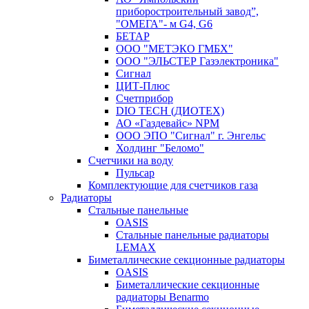
приборостроительный завод”,
"ОМЕГА"- м G4, G6
БЕТАР
ООО "МЕТЭКО ГМБХ"
ООО "ЭЛЬСТЕР Газэлектроника"
Сигнал
ЦИТ-Плюс
Счетприбор
DIO TECH (ДИОТЕХ)
АО «Газдевайс» NPM
ООО ЭПО "Сигнал" г. Энгельс
Холдинг "Беломо"
Счетчики на воду
Пульсар
Комплектующие для счетчиков газа
Радиаторы
Стальные панельные
OASIS
Стальные панельные радиаторы
LEMAX
Биметаллические секционные радиаторы
OASIS
Биметаллические секционные
радиаторы Benarmo