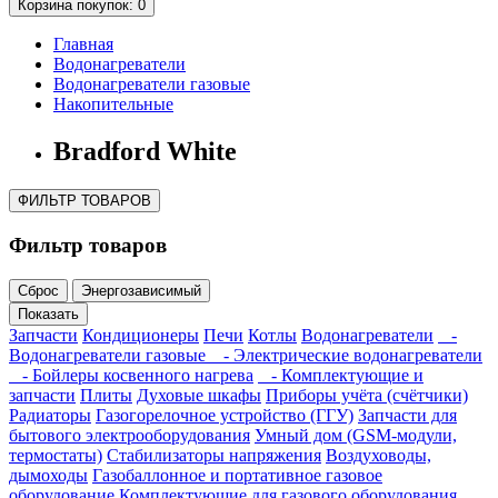
Корзина
покупок
: 0
Главная
Водонагреватели
Водонагреватели газовые
Накопительные
Bradford White
ФИЛЬТР ТОВАРОВ
Фильтр товаров
Сброс
Энергозависимый
Показать
Запчасти
Кондиционеры
Печи
Котлы
Водонагреватели
-
Водонагреватели газовые
- Электрические водонагреватели
- Бойлеры косвенного нагрева
- Комплектующие и
запчасти
Плиты
Духовые шкафы
Приборы учёта (счётчики)
Радиаторы
Газогорелочное устройство (ГГУ)
Запчасти для
бытового электрооборудования
Умный дом (GSM-модули,
термостаты)
Cтабилизаторы напряжения
Воздуховоды,
дымоходы
Газобаллонное и портативное газовое
оборудование
Комплектующие для газового оборудования