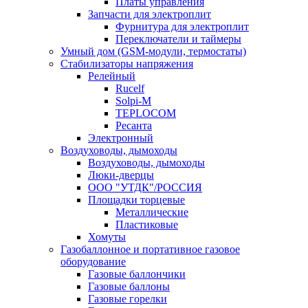
Платы управления
Запчасти для электроплит
Фурнитура для электроплит
Переключатели и таймеры
Умный дом (GSM-модули, термостаты)
Cтабилизаторы напряжения
Релейный
Rucelf
Solpi-M
TEPLOCOM
Ресанта
Электронный
Воздуховоды, дымоходы
Воздуховоды, дымоходы
Люки-дверцы
ООО "УТДК"/РОССИЯ
Площадки торцевые
Металлические
Пластиковые
Хомуты
Газобаллонное и портативное газовое
оборудование
Газовые баллончики
Газовые баллоны
Газовые горелки