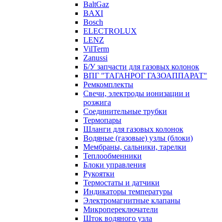
BaltGaz
BAXI
Bosch
ELECTROLUX
LENZ
VilTerm
Zanussi
Б/У запчасти для газовых колонок
ВПГ "ТАГАНРОГ ГАЗОАППАРАТ"
Ремкомплекты
Свечи, электроды ионизации и
розжига
Соединительные трубки
Термопары
Шланги для газовых колонок
Водяные (газовые) узлы (блоки)
Мембраны, сальники, тарелки
Теплообменники
Блоки управления
Рукоятки
Термостаты и датчики
Индикаторы температуры
Электромагнитные клапаны
Микропереключатели
Шток водяного узла