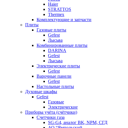
Haier
STRATTOS
Thermex
Комплектующие и запчасти
Плиты
Газовые плиты
Gefest
Лысьва
Комбинированные плиты
DARINA
Gefest
Лысьва
Электрические плиты
Gefest
Варочные панели
Gefest
Настольные плиты
Духовые шкафы
Gefest
Газовые
Электрические
Приборы учёта (счётчики)
Счетчики газа
SG-G4, аналог BK, NPM, СГД
АО “Ямпольский