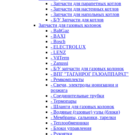
- Запчасти для парапетных котлов
- Запчасти для настенных котлов
- Запчасти для напольных котлов
- Б/У Запчасти для котлов
Запчасти для газовых колонок
- BaltGaz
- BAXI
- Bosch
- ELECTROLUX
- LENZ
- VilTerm
- Zanussi
- Б/У запчасти для газовых колонок
- ВПГ "ТАГАНРОГ ГАЗОАППАРАТ"
- Ремкомплекты
- Свечи, электроды ионизации и
розжига
- Соединительные трубки
- Термопары
- Шланги для газовых колонок
- Водяные (газовые) узлы (блоки)
- Мембраны, сальники, тарелки
- Теплообменники
- Блоки управления
- Рукоятки