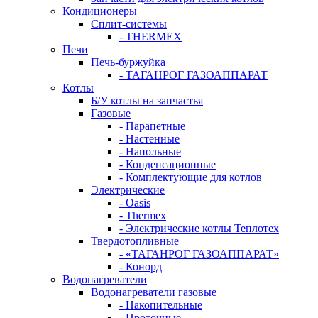
Кондиционеры
Сплит-системы
- THERMEX
Печи
Печь-буржуйка
- ТАГАНРОГ ГАЗОАППАРАТ
Котлы
Б/У котлы на запчастья
Газовые
- Парапетные
- Настенные
- Напольные
- Конденсационные
- Комплектующие для котлов
Электрические
- Oasis
- Thermex
- Электрические котлы Теплотех
Твердотопливные
- «ТАГАНРОГ ГАЗОАППАРАТ»
- Конорд
Водонагреватели
Водонагреватели газовые
- Накопительные
- Проточные