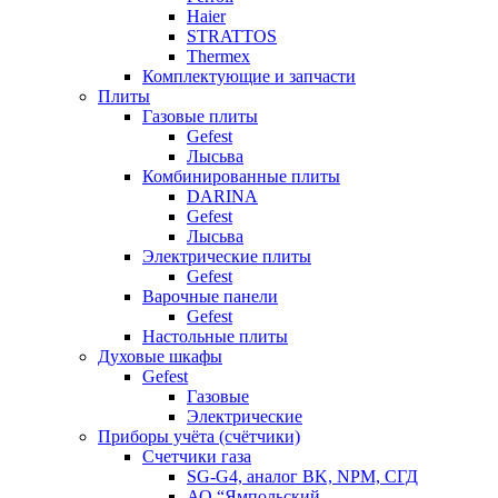
Haier
STRATTOS
Thermex
Комплектующие и запчасти
Плиты
Газовые плиты
Gefest
Лысьва
Комбинированные плиты
DARINA
Gefest
Лысьва
Электрические плиты
Gefest
Варочные панели
Gefest
Настольные плиты
Духовые шкафы
Gefest
Газовые
Электрические
Приборы учёта (счётчики)
Счетчики газа
SG-G4, аналог BK, NPM, СГД
АО “Ямпольский