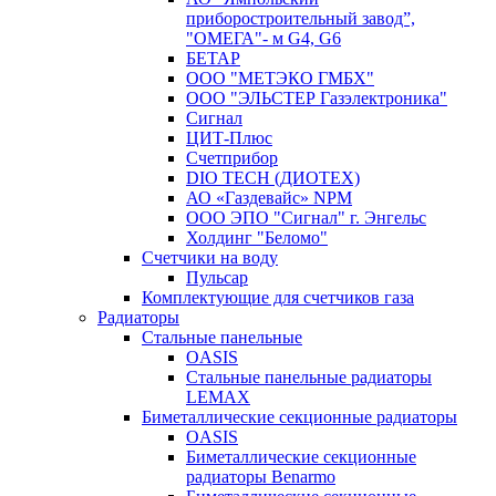
приборостроительный завод”,
"ОМЕГА"- м G4, G6
БЕТАР
ООО "МЕТЭКО ГМБХ"
ООО "ЭЛЬСТЕР Газэлектроника"
Сигнал
ЦИТ-Плюс
Счетприбор
DIO TECH (ДИОТЕХ)
АО «Газдевайс» NPM
ООО ЭПО "Сигнал" г. Энгельс
Холдинг "Беломо"
Счетчики на воду
Пульсар
Комплектующие для счетчиков газа
Радиаторы
Стальные панельные
OASIS
Стальные панельные радиаторы
LEMAX
Биметаллические секционные радиаторы
OASIS
Биметаллические секционные
радиаторы Benarmo