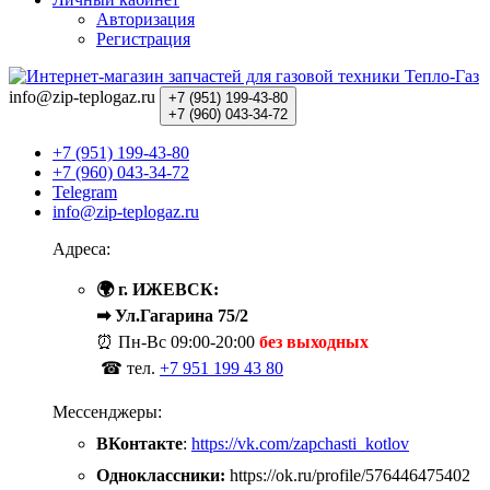
Авторизация
Регистрация
info@zip-teplogaz.ru
+7 (951)
199-43-80
+7 (960)
043-34-72
+7 (951) 199-43-80
+7 (960) 043-34-72
Telegram
info@zip-teplogaz.ru
Адреса:
🌍 г. ИЖЕВСК:
➡ Ул.Гагарина 75/2
⏰ Пн-Вс
09:00-20:00
без выходных
☎ тел.
+7 951 199 43 80
Мессенджеры:
ВКонтакте
:
https://vk.com/zapchasti_kotlov
Одноклассники:
https://ok.ru/profile/576446475402