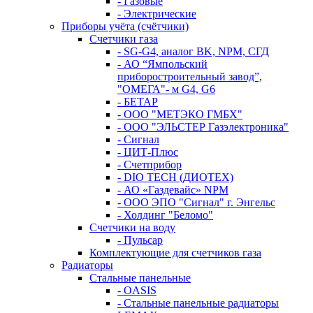
- Газовые
- Электрические
Приборы учёта (счётчики)
Счетчики газа
- SG-G4, аналог BK, NPM, СГД
- АО “Ямпольский
приборостроительный завод”,
"ОМЕГА"- м G4, G6
- БЕТАР
- ООО "МЕТЭКО ГМБХ"
- ООО "ЭЛЬСТЕР Газэлектроника"
- Сигнал
- ЦИТ-Плюс
- Счетприбор
- DIO TECH (ДИОТЕХ)
- АО «Газдевайс» NPM
- ООО ЭПО "Сигнал" г. Энгельс
- Холдинг "Беломо"
Счетчики на воду
- Пульсар
Комплектующие для счетчиков газа
Радиаторы
Стальные панельные
- OASIS
- Стальные панельные радиаторы