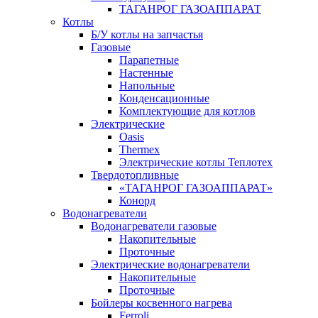
ТАГАНРОГ ГАЗОАППАРАТ
Котлы
Б/У котлы на запчастья
Газовые
Парапетные
Настенные
Напольные
Конденсационные
Комплектующие для котлов
Электрические
Oasis
Thermex
Электрические котлы Теплотех
Твердотопливные
«ТАГАНРОГ ГАЗОАППАРАТ»
Конорд
Водонагреватели
Водонагреватели газовые
Накопительные
Проточные
Электрические водонагреватели
Накопительные
Проточные
Бойлеры косвенного нагрева
Ferroli