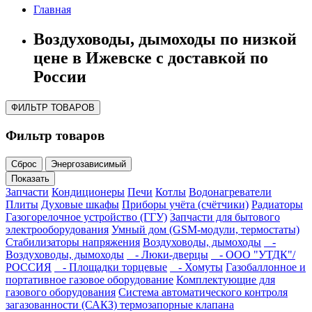
Главная
Воздуховоды, дымоходы по низкой
цене в Ижевске с доставкой по
России
ФИЛЬТР ТОВАРОВ
Фильтр товаров
Сброс
Энергозависимый
Показать
Запчасти
Кондиционеры
Печи
Котлы
Водонагреватели
Плиты
Духовые шкафы
Приборы учёта (счётчики)
Радиаторы
Газогорелочное устройство (ГГУ)
Запчасти для бытового
электрооборудования
Умный дом (GSM-модули, термостаты)
Cтабилизаторы напряжения
Воздуховоды, дымоходы
-
Воздуховоды, дымоходы
- Люки-дверцы
- ООО "УТДК"/
РОССИЯ
- Площадки торцевые
- Хомуты
Газобаллонное и
портативное газовое оборудование
Комплектующие для
газового оборудования
Система автоматического контроля
загазованности (САКЗ) термозапорные клапана