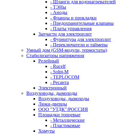
- Шланги для водонагревателей
- ТЭНы
- Аноды
- Фланцы и прокладки
- Предохранительные клапаны
- Платы управления
Запчасти для электроплит
- Фурнитура для электроплит
- Переключатели и таймеры
Умный дом (GSM-модули, термостаты)
Cтабилизаторы напряжения
Релейный
- Rucelf
- Solpi-M
- TEPLOCOM
- Ресанта
Электронный
Воздуховоды, дымоходы
Воздуховоды, дымоходы
Люки-дверцы
ООО "УТДК"/РОССИЯ
Площадки торцевые
- Металлические
- Пластиковые
Хомуты