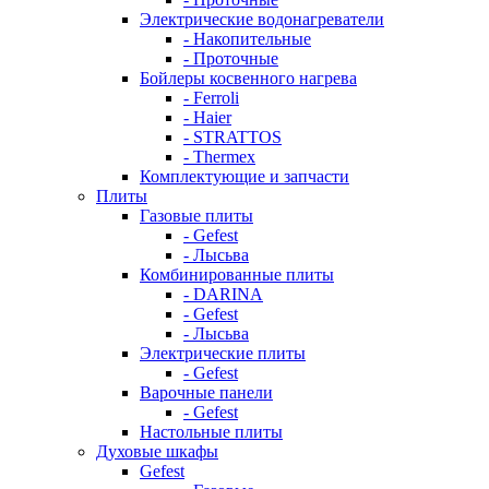
Электрические водонагреватели
- Накопительные
- Проточные
Бойлеры косвенного нагрева
- Ferroli
- Haier
- STRATTOS
- Thermex
Комплектующие и запчасти
Плиты
Газовые плиты
- Gefest
- Лысьва
Комбинированные плиты
- DARINA
- Gefest
- Лысьва
Электрические плиты
- Gefest
Варочные панели
- Gefest
Настольные плиты
Духовые шкафы
Gefest