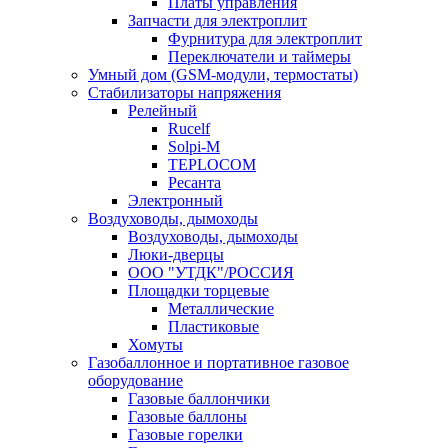
Платы управления
Запчасти для электроплит
Фурнитура для электроплит
Переключатели и таймеры
Умный дом (GSM-модули, термостаты)
Cтабилизаторы напряжения
Релейный
Rucelf
Solpi-M
TEPLOCOM
Ресанта
Электронный
Воздуховоды, дымоходы
Воздуховоды, дымоходы
Люки-дверцы
ООО "УТДК"/РОССИЯ
Площадки торцевые
Металлические
Пластиковые
Хомуты
Газобаллонное и портативное газовое
оборудование
Газовые баллончики
Газовые баллоны
Газовые горелки