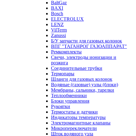
BaltGaz
BAXI
Bosch
ELECTROLUX
LENZ
VilTerm
Zanussi
Б/У запчасти для газовых колонок
ВПГ "ТАГАНРОГ ГАЗОАППАРАТ"
Ремкомплекты
Свечи, электроды ионизации и
розжига
Соединительные трубки
Термопары
Шланги для газовых колонок
Водяные (газовые) узлы (блоки)
Мембраны, сальники, тарелки
Теплообменники
Блоки управления
Рукоятки
Термостаты и датчики
Индикаторы температуры
Электромагнитные клапаны
Микропереключатели
Шток водяного узла