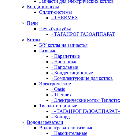
Запчасти для электрических котлов
Кондиционеры
Сплит-системы
- THERMEX
Печи
Печь-буржуйка
- ТАГАНРОГ ГАЗОАППАРАТ
Котлы
Б/У котлы на запчастья
Газовые
- Парапетные
- Настенные
- Напольные
- Конденсационные
- Комплектующие для котлов
Электрические
- Oasis
- Thermex
- Электрические котлы Теплотех
Твердотопливные
- «ТАГАНРОГ ГАЗОАППАРАТ»
- Конорд
Водонагреватели
Водонагреватели газовые
- Накопительные