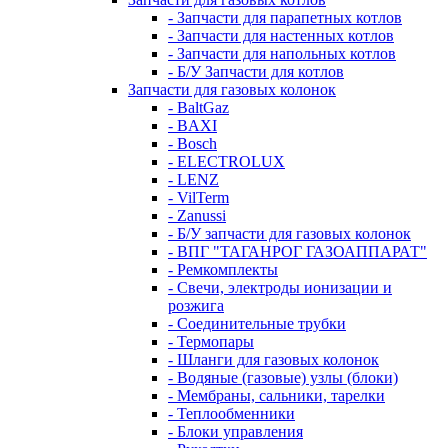
- Запчасти для парапетных котлов
- Запчасти для настенных котлов
- Запчасти для напольных котлов
- Б/У Запчасти для котлов
Запчасти для газовых колонок
- BaltGaz
- BAXI
- Bosch
- ELECTROLUX
- LENZ
- VilTerm
- Zanussi
- Б/У запчасти для газовых колонок
- ВПГ "ТАГАНРОГ ГАЗОАППАРАТ"
- Ремкомплекты
- Свечи, электроды ионизации и
розжига
- Соединительные трубки
- Термопары
- Шланги для газовых колонок
- Водяные (газовые) узлы (блоки)
- Мембраны, сальники, тарелки
- Теплообменники
- Блоки управления