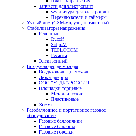
Платы управления
Запчасти для электроплит
Фурнитура для электроплит
Переключатели и таймеры
Умный дом (GSM-модули, термостаты)
Cтабилизаторы напряжения
Релейный
Rucelf
Solpi-M
TEPLOCOM
Ресанта
Электронный
Воздуховоды, дымоходы
Воздуховоды, дымоходы
Люки-дверцы
ООО "УТДК"/РОССИЯ
Площадки торцевые
Металлические
Пластиковые
Хомуты
Газобаллонное и портативное газовое
оборудование
Газовые баллончики
Газовые баллоны
Газовые горелки