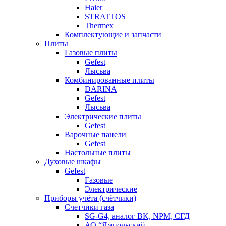
Haier
STRATTOS
Thermex
Комплектующие и запчасти
Плиты
Газовые плиты
Gefest
Лысьва
Комбинированные плиты
DARINA
Gefest
Лысьва
Электрические плиты
Gefest
Варочные панели
Gefest
Настольные плиты
Духовые шкафы
Gefest
Газовые
Электрические
Приборы учёта (счётчики)
Счетчики газа
SG-G4, аналог BK, NPM, СГД
АО “Ямпольский