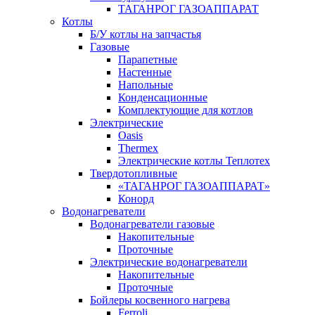
ТАГАНРОГ ГАЗОАППАРАТ
Котлы
Б/У котлы на запчастья
Газовые
Парапетные
Настенные
Напольные
Конденсационные
Комплектующие для котлов
Электрические
Oasis
Thermex
Электрические котлы Теплотех
Твердотопливные
«ТАГАНРОГ ГАЗОАППАРАТ»
Конорд
Водонагреватели
Водонагреватели газовые
Накопительные
Проточные
Электрические водонагреватели
Накопительные
Проточные
Бойлеры косвенного нагрева
Ferroli