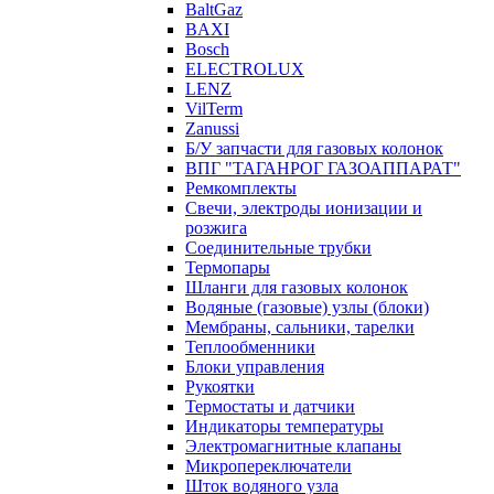
BaltGaz
BAXI
Bosch
ELECTROLUX
LENZ
VilTerm
Zanussi
Б/У запчасти для газовых колонок
ВПГ "ТАГАНРОГ ГАЗОАППАРАТ"
Ремкомплекты
Свечи, электроды ионизации и
розжига
Соединительные трубки
Термопары
Шланги для газовых колонок
Водяные (газовые) узлы (блоки)
Мембраны, сальники, тарелки
Теплообменники
Блоки управления
Рукоятки
Термостаты и датчики
Индикаторы температуры
Электромагнитные клапаны
Микропереключатели
Шток водяного узла