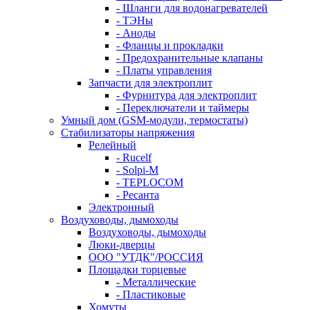
- Шланги для водонагревателей
- ТЭНы
- Аноды
- Фланцы и прокладки
- Предохранительные клапаны
- Платы управления
Запчасти для электроплит
- Фурнитура для электроплит
- Переключатели и таймеры
Умный дом (GSM-модули, термостаты)
Cтабилизаторы напряжения
Релейный
- Rucelf
- Solpi-M
- TEPLOCOM
- Ресанта
Электронный
Воздуховоды, дымоходы
Воздуховоды, дымоходы
Люки-дверцы
ООО "УТДК"/РОССИЯ
Площадки торцевые
- Металлические
- Пластиковые
Хомуты