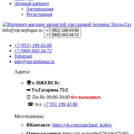
Личный кабинет
Авторизация
Регистрация
info@zip-teplogaz.ru
+7 (951)
199-43-80
+7 (960)
043-34-72
+7 (951) 199-43-80
+7 (960) 043-34-72
Telegram
info@zip-teplogaz.ru
Адреса:
🌍 г. ИЖЕВСК:
➡ Ул.Гагарина 75/2
⏰ Пн-Вс
09:00-20:00
без выходных
☎ тел.
+7 951 199 43 80
Мессенджеры:
ВКонтакте
:
https://vk.com/zapchasti_kotlov
Одноклассники:
https://ok.ru/profile/576446475402