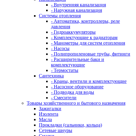
- Внутренняя канализация
- Наружная канализация
Системы отопления
- Автоматика, контроллеры, реле
давления
- Гидроаккумуляторы
- Комплектующие к радиаторам
- Манометры для систем отопления
- Насосы
- Полипропиленовые трубы, фитинги
- Расширительные баки и
комплектующие
- Термостаты
Сантехника
- Краны, вентили и комплектующие
- Насосное оборудование
- Подводка для воды
- Смесители
Товары хозяйственного и бытового назначения
Зажигалки
Изолента
Масла
Прокладки (сальники, кольца)
Сетевые шнуры
Смазки