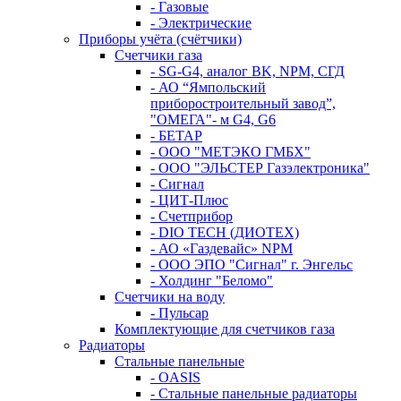
- Газовые
- Электрические
Приборы учёта (счётчики)
Счетчики газа
- SG-G4, аналог BK, NPM, СГД
- АО “Ямпольский
приборостроительный завод”,
"ОМЕГА"- м G4, G6
- БЕТАР
- ООО "МЕТЭКО ГМБХ"
- ООО "ЭЛЬСТЕР Газэлектроника"
- Сигнал
- ЦИТ-Плюс
- Счетприбор
- DIO TECH (ДИОТЕХ)
- АО «Газдевайс» NPM
- ООО ЭПО "Сигнал" г. Энгельс
- Холдинг "Беломо"
Счетчики на воду
- Пульсар
Комплектующие для счетчиков газа
Радиаторы
Стальные панельные
- OASIS
- Стальные панельные радиаторы