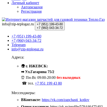
Личный кабинет
Авторизация
Регистрация
info@zip-teplogaz.ru
+7 (951)
199-43-80
+7 (960)
043-34-72
+7 (951) 199-43-80
+7 (960) 043-34-72
Telegram
info@zip-teplogaz.ru
Адреса:
🌍 г. ИЖЕВСК:
➡ Ул.Гагарина 75/2
⏰ Пн-Вс
09:00-20:00
без выходных
☎ тел.
+7 951 199 43 80
Мессенджеры:
ВКонтакте
:
https://vk.com/zapchasti_kotlov
Одноклассники:
https://ok.ru/profile/576446475402