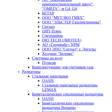
приборостроительный завод”,
"ОМЕГА"- м G4, G6
БЕТАР
ООО "МЕТЭКО ГМБХ"
ООО "ЭЛЬСТЕР Газэлектроника"
Сигнал
ЦИТ-Плюс
Счетприбор
DIO TECH (ДИОТЕХ)
АО «Газдевайс» NPM
ООО ЭПО "Сигнал" г. Энгельс
Холдинг "Беломо"
Счетчики на воду
Пульсар
Комплектующие для счетчиков газа
Радиаторы
Стальные панельные
OASIS
Стальные панельные радиаторы
LEMAX
Биметаллические секционные радиаторы
OASIS
Биметаллические секционные
радиаторы Benarmo