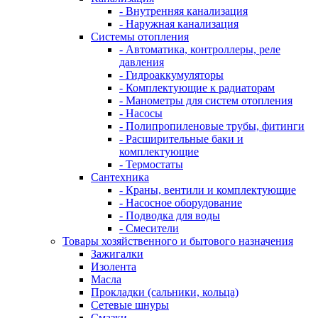
- Внутренняя канализация
- Наружная канализация
Системы отопления
- Автоматика, контроллеры, реле
давления
- Гидроаккумуляторы
- Комплектующие к радиаторам
- Манометры для систем отопления
- Насосы
- Полипропиленовые трубы, фитинги
- Расширительные баки и
комплектующие
- Термостаты
Сантехника
- Краны, вентили и комплектующие
- Насосное оборудование
- Подводка для воды
- Смесители
Товары хозяйственного и бытового назначения
Зажигалки
Изолента
Масла
Прокладки (сальники, кольца)
Сетевые шнуры
Смазки