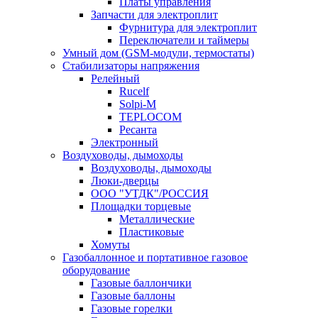
Платы управления
Запчасти для электроплит
Фурнитура для электроплит
Переключатели и таймеры
Умный дом (GSM-модули, термостаты)
Cтабилизаторы напряжения
Релейный
Rucelf
Solpi-M
TEPLOCOM
Ресанта
Электронный
Воздуховоды, дымоходы
Воздуховоды, дымоходы
Люки-дверцы
ООО "УТДК"/РОССИЯ
Площадки торцевые
Металлические
Пластиковые
Хомуты
Газобаллонное и портативное газовое
оборудование
Газовые баллончики
Газовые баллоны
Газовые горелки