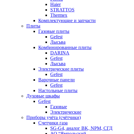
Haier
STRATTOS
Thermex
Комплектующие и запчасти
Плиты
Газовые плиты
Gefest
Лысьва
Комбинированные плиты
DARINA
Gefest
Лысьва
Электрические плиты
Gefest
Варочные панели
Gefest
Настольные плиты
Духовые шкафы
Gefest
Газовые
Электрические
Приборы учёта (счётчики)
Счетчики газа
SG-G4, аналог BK, NPM, СГД
АО “Ямпольский