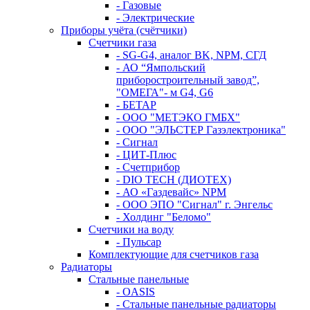
- Газовые
- Электрические
Приборы учёта (счётчики)
Счетчики газа
- SG-G4, аналог BK, NPM, СГД
- АО “Ямпольский
приборостроительный завод”,
"ОМЕГА"- м G4, G6
- БЕТАР
- ООО "МЕТЭКО ГМБХ"
- ООО "ЭЛЬСТЕР Газэлектроника"
- Сигнал
- ЦИТ-Плюс
- Счетприбор
- DIO TECH (ДИОТЕХ)
- АО «Газдевайс» NPM
- ООО ЭПО "Сигнал" г. Энгельс
- Холдинг "Беломо"
Счетчики на воду
- Пульсар
Комплектующие для счетчиков газа
Радиаторы
Стальные панельные
- OASIS
- Стальные панельные радиаторы