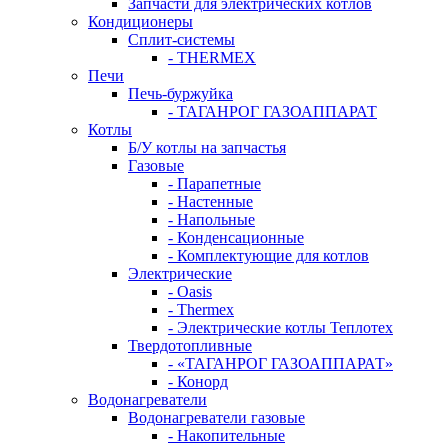
Запчасти для электрических котлов
Кондиционеры
Сплит-системы
- THERMEX
Печи
Печь-буржуйка
- ТАГАНРОГ ГАЗОАППАРАТ
Котлы
Б/У котлы на запчастья
Газовые
- Парапетные
- Настенные
- Напольные
- Конденсационные
- Комплектующие для котлов
Электрические
- Oasis
- Thermex
- Электрические котлы Теплотех
Твердотопливные
- «ТАГАНРОГ ГАЗОАППАРАТ»
- Конорд
Водонагреватели
Водонагреватели газовые
- Накопительные