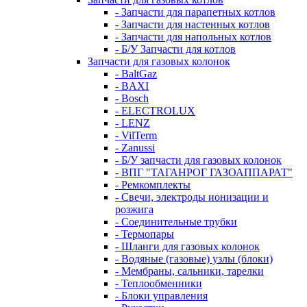
- Запчасти для парапетных котлов
- Запчасти для настенных котлов
- Запчасти для напольных котлов
- Б/У Запчасти для котлов
Запчасти для газовых колонок
- BaltGaz
- BAXI
- Bosch
- ELECTROLUX
- LENZ
- VilTerm
- Zanussi
- Б/У запчасти для газовых колонок
- ВПГ "ТАГАНРОГ ГАЗОАППАРАТ"
- Ремкомплекты
- Свечи, электроды ионизации и
розжига
- Соединительные трубки
- Термопары
- Шланги для газовых колонок
- Водяные (газовые) узлы (блоки)
- Мембраны, сальники, тарелки
- Теплообменники
- Блоки управления