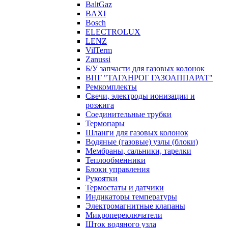
BaltGaz
BAXI
Bosch
ELECTROLUX
LENZ
VilTerm
Zanussi
Б/У запчасти для газовых колонок
ВПГ "ТАГАНРОГ ГАЗОАППАРАТ"
Ремкомплекты
Свечи, электроды ионизации и
розжига
Соединительные трубки
Термопары
Шланги для газовых колонок
Водяные (газовые) узлы (блоки)
Мембраны, сальники, тарелки
Теплообменники
Блоки управления
Рукоятки
Термостаты и датчики
Индикаторы температуры
Электромагнитные клапаны
Микропереключатели
Шток водяного узла