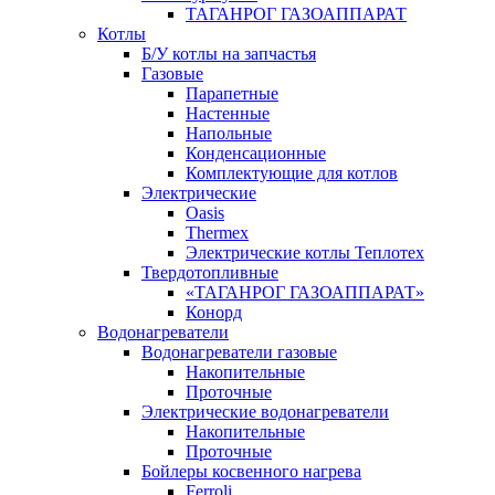
ТАГАНРОГ ГАЗОАППАРАТ
Котлы
Б/У котлы на запчастья
Газовые
Парапетные
Настенные
Напольные
Конденсационные
Комплектующие для котлов
Электрические
Oasis
Thermex
Электрические котлы Теплотех
Твердотопливные
«ТАГАНРОГ ГАЗОАППАРАТ»
Конорд
Водонагреватели
Водонагреватели газовые
Накопительные
Проточные
Электрические водонагреватели
Накопительные
Проточные
Бойлеры косвенного нагрева
Ferroli