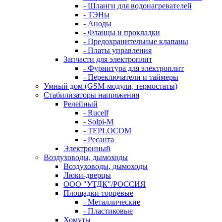
- Шланги для водонагревателей
- ТЭНы
- Аноды
- Фланцы и прокладки
- Предохранительные клапаны
- Платы управления
Запчасти для электроплит
- Фурнитура для электроплит
- Переключатели и таймеры
Умный дом (GSM-модули, термостаты)
Cтабилизаторы напряжения
Релейный
- Rucelf
- Solpi-M
- TEPLOCOM
- Ресанта
Электронный
Воздуховоды, дымоходы
Воздуховоды, дымоходы
Люки-дверцы
ООО "УТДК"/РОССИЯ
Площадки торцевые
- Металлические
- Пластиковые
Хомуты