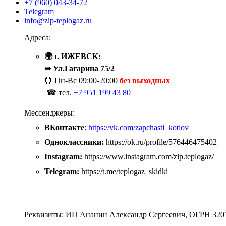
+7 (960) 043-34-72
Telegram
info@zip-teplogaz.ru
Адреса:
🌍 г. ИЖЕВСК:
➡ Ул.Гагарина 75/2
⏰ Пн-Вс
09:00-20:00
без выходных
☎ тел.
+7 951 199 43 80
Мессенджеры:
ВКонтакте
:
https://vk.com/zapchasti_kotlov
Одноклассники:
https://ok.ru/profile/576446475402
Instagram:
https://www.instagram.com/zip.teplogaz/
Telegram:
https://t.me/teplogaz_skidki
Реквизиты: ИП Ананин Александр Сергеевич, ОГРН 320