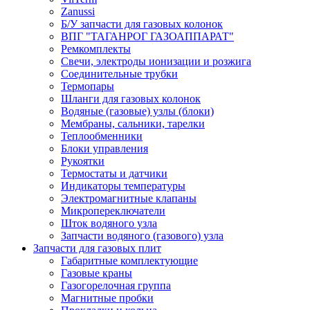
Zanussi
Б/У запчасти для газовых колонок
ВПГ "ТАГАНРОГ ГАЗОАППАРАТ"
Ремкомплекты
Свечи, электроды ионизации и розжига
Соединительные трубки
Термопары
Шланги для газовых колонок
Водяные (газовые) узлы (блоки)
Мембраны, сальники, тарелки
Теплообменники
Блоки управления
Рукоятки
Термостаты и датчики
Индикаторы температуры
Электромагнитные клапаны
Микропереключатели
Шток водяного узла
Запчасти водяного (газового) узла
Запчасти для газовых плит
Габаритные комплектующие
Газовые краны
Газогорелочная группа
Магнитные пробки