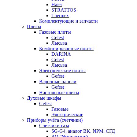
Haier
STRATTOS
Thermex
Комплектующие и запчасти
Плиты
Газовые плиты
Gefest
Лысьва
Комбинированные плиты
DARINA
Gefest
Лысьва
Электрические плиты
Gefest
Варочные панели
Gefest
Настольные плиты
Духовые шкафы
Gefest
Газовые
Электрические
Приборы учёта (счётчики)
Счетчики газа
SG-G4, аналог BK, NPM, СГД
АО “Ямпольский