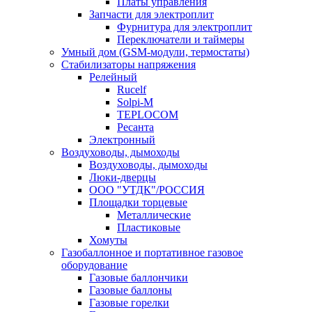
Платы управления
Запчасти для электроплит
Фурнитура для электроплит
Переключатели и таймеры
Умный дом (GSM-модули, термостаты)
Cтабилизаторы напряжения
Релейный
Rucelf
Solpi-M
TEPLOCOM
Ресанта
Электронный
Воздуховоды, дымоходы
Воздуховоды, дымоходы
Люки-дверцы
ООО "УТДК"/РОССИЯ
Площадки торцевые
Металлические
Пластиковые
Хомуты
Газобаллонное и портативное газовое
оборудование
Газовые баллончики
Газовые баллоны
Газовые горелки