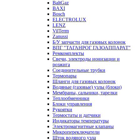
BaltGaz
BAXI
Bosch
ELECTROLUX
LENZ
VilTerm
Zanussi
Б/У запчасти для газовых колонок
ВПГ "ТАГАНРОГ ГАЗОАППАРАТ"
Ремкомплекты
Свечи, электроды ионизации и
розжига
Соединительные трубки
Термопары
Шланги для газовых колонок
Водяные (газовые) узлы (блоки)
Мембраны, сальники, тарелки
Теплообменники
Блоки управления
Рукоятки
Термостаты и датчики
Индикаторы температуры
Электромагнитные клапаны
Микропереключатели
Шток водяного узла