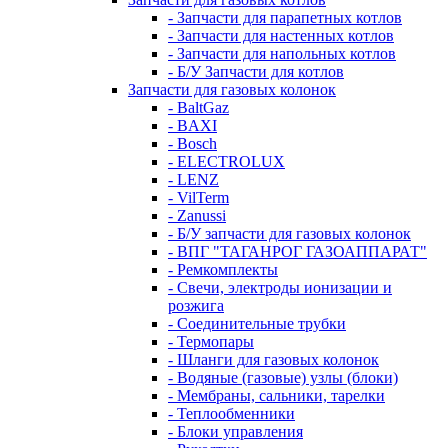
- Запчасти для парапетных котлов
- Запчасти для настенных котлов
- Запчасти для напольных котлов
- Б/У Запчасти для котлов
Запчасти для газовых колонок
- BaltGaz
- BAXI
- Bosch
- ELECTROLUX
- LENZ
- VilTerm
- Zanussi
- Б/У запчасти для газовых колонок
- ВПГ "ТАГАНРОГ ГАЗОАППАРАТ"
- Ремкомплекты
- Свечи, электроды ионизации и
розжига
- Соединительные трубки
- Термопары
- Шланги для газовых колонок
- Водяные (газовые) узлы (блоки)
- Мембраны, сальники, тарелки
- Теплообменники
- Блоки управления