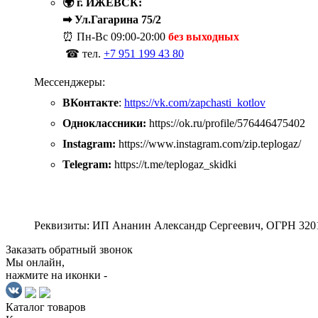
🌍 г. ИЖЕВСК:
➡ Ул.Гагарина 75/2
⏰ Пн-Вс
09:00-20:00
без выходных
☎ тел.
+7 951 199 43 80
Мессенджеры:
ВКонтакте
:
https://vk.com/zapchasti_kotlov
Одноклассники:
https://ok.ru/profile/576446475402
Instagram:
https://www.instagram.com/zip.teplogaz/
Telegram:
https://t.me/teplogaz_skidki
Реквизиты: ИП Ананин Александр Сергеевич, ОГРН 320
Заказать обратный звонок
Мы онлайн,
нажмите на иконки -
Каталог
товаров