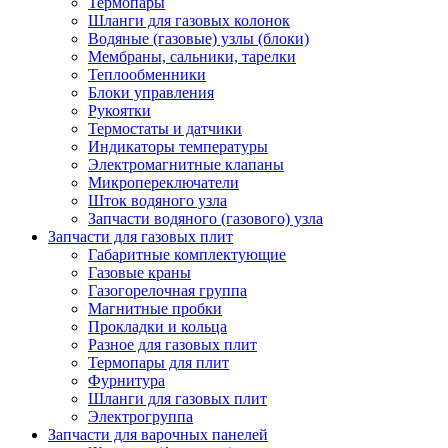
Термопары
Шланги для газовых колонок
Водяные (газовые) узлы (блоки)
Мембраны, сальники, тарелки
Теплообменники
Блоки управления
Рукоятки
Термостаты и датчики
Индикаторы температуры
Электромагнитные клапаны
Микропереключатели
Шток водяного узла
Запчасти водяного (газового) узла
Запчасти для газовых плит
Габаритные комплектующие
Газовые краны
Газогорелочная группа
Магнитные пробки
Прокладки и кольца
Разное для газовых плит
Термопары для плит
Фурнитура
Шланги для газовых плит
Электрогруппа
Запчасти для варочных панелей