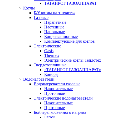
ТАГАНРОГ ГАЗОАППАРАТ
Котлы
Б/У котлы на запчастья
Газовые
Парапетные
Настенные
Напольные
Конденсационные
Комплектующие для котлов
Электрические
Oasis
Thermex
Электрические котлы Теплотех
Твердотопливные
«ТАГАНРОГ ГАЗОАППАРАТ»
Конорд
Водонагреватели
Водонагреватели газовые
Накопительные
Проточные
Электрические водонагреватели
Накопительные
Проточные
Бойлеры косвенного нагрева
Ferroli