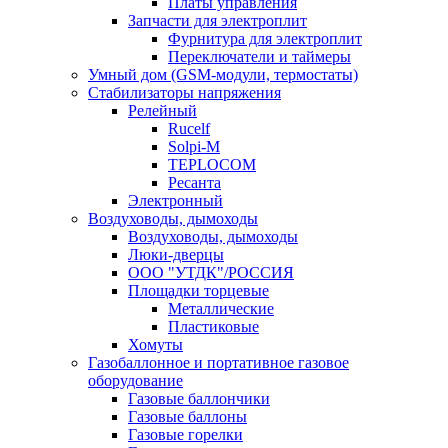
Платы управления
Запчасти для электроплит
Фурнитура для электроплит
Переключатели и таймеры
Умный дом (GSM-модули, термостаты)
Cтабилизаторы напряжения
Релейный
Rucelf
Solpi-M
TEPLOCOM
Ресанта
Электронный
Воздуховоды, дымоходы
Воздуховоды, дымоходы
Люки-дверцы
ООО "УТДК"/РОССИЯ
Площадки торцевые
Металлические
Пластиковые
Хомуты
Газобаллонное и портативное газовое
оборудование
Газовые баллончики
Газовые баллоны
Газовые горелки