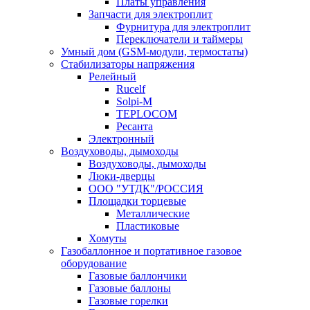
Платы управления
Запчасти для электроплит
Фурнитура для электроплит
Переключатели и таймеры
Умный дом (GSM-модули, термостаты)
Cтабилизаторы напряжения
Релейный
Rucelf
Solpi-M
TEPLOCOM
Ресанта
Электронный
Воздуховоды, дымоходы
Воздуховоды, дымоходы
Люки-дверцы
ООО "УТДК"/РОССИЯ
Площадки торцевые
Металлические
Пластиковые
Хомуты
Газобаллонное и портативное газовое
оборудование
Газовые баллончики
Газовые баллоны
Газовые горелки