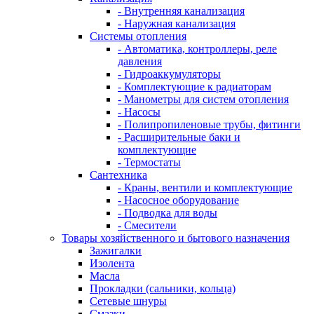
- Внутренняя канализация
- Наружная канализация
Системы отопления
- Автоматика, контроллеры, реле
давления
- Гидроаккумуляторы
- Комплектующие к радиаторам
- Манометры для систем отопления
- Насосы
- Полипропиленовые трубы, фитинги
- Расширительные баки и
комплектующие
- Термостаты
Сантехника
- Краны, вентили и комплектующие
- Насосное оборудование
- Подводка для воды
- Смесители
Товары хозяйственного и бытового назначения
Зажигалки
Изолента
Масла
Прокладки (сальники, кольца)
Сетевые шнуры
Смазки