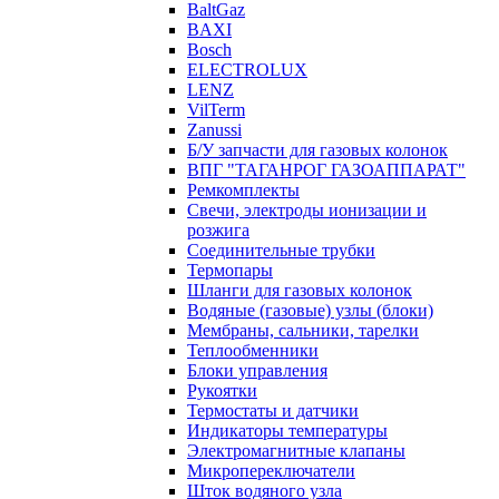
BaltGaz
BAXI
Bosch
ELECTROLUX
LENZ
VilTerm
Zanussi
Б/У запчасти для газовых колонок
ВПГ "ТАГАНРОГ ГАЗОАППАРАТ"
Ремкомплекты
Свечи, электроды ионизации и
розжига
Соединительные трубки
Термопары
Шланги для газовых колонок
Водяные (газовые) узлы (блоки)
Мембраны, сальники, тарелки
Теплообменники
Блоки управления
Рукоятки
Термостаты и датчики
Индикаторы температуры
Электромагнитные клапаны
Микропереключатели
Шток водяного узла