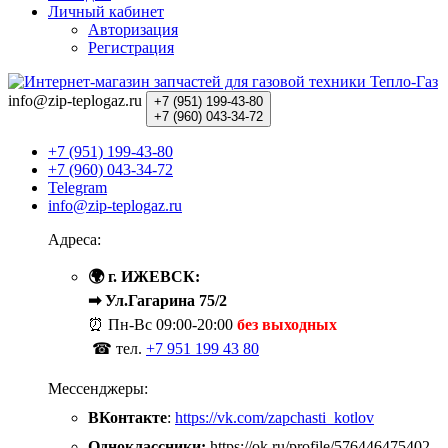
Личный кабинет
Авторизация
Регистрация
info@zip-teplogaz.ru
+7 (951)
199-43-80
+7 (960)
043-34-72
+7 (951) 199-43-80
+7 (960) 043-34-72
Telegram
info@zip-teplogaz.ru
Адреса:
🌍 г. ИЖЕВСК:
➡ Ул.Гагарина 75/2
⏰ Пн-Вс
09:00-20:00
без выходных
☎ тел.
+7 951 199 43 80
Мессенджеры:
ВКонтакте
:
https://vk.com/zapchasti_kotlov
Одноклассники:
https://ok.ru/profile/576446475402