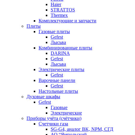
Haier
STRATTOS
Thermex
Комплектующие и запчасти
Плиты
Газовые плиты
Gefest
Лысьва
Комбинированные плиты
DARINA
Gefest
Лысьва
Электрические плиты
Gefest
Варочные панели
Gefest
Настольные плиты
Духовые шкафы
Gefest
Газовые
Электрические
Приборы учёта (счётчики)
Счетчики газа
SG-G4, аналог BK, NPM, СГД
АО “Ямпольский