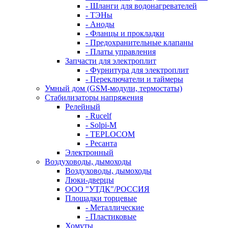
- Шланги для водонагревателей
- ТЭНы
- Аноды
- Фланцы и прокладки
- Предохранительные клапаны
- Платы управления
Запчасти для электроплит
- Фурнитура для электроплит
- Переключатели и таймеры
Умный дом (GSM-модули, термостаты)
Cтабилизаторы напряжения
Релейный
- Rucelf
- Solpi-M
- TEPLOCOM
- Ресанта
Электронный
Воздуховоды, дымоходы
Воздуховоды, дымоходы
Люки-дверцы
ООО "УТДК"/РОССИЯ
Площадки торцевые
- Металлические
- Пластиковые
Хомуты