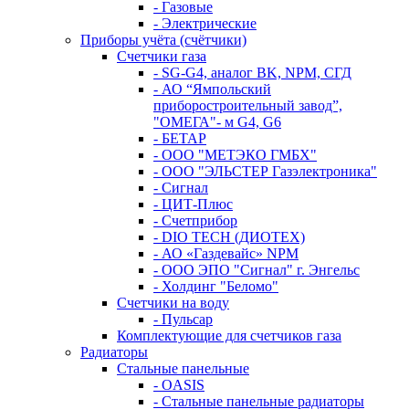
- Газовые
- Электрические
Приборы учёта (счётчики)
Счетчики газа
- SG-G4, аналог BK, NPM, СГД
- АО “Ямпольский
приборостроительный завод”,
"ОМЕГА"- м G4, G6
- БЕТАР
- ООО "МЕТЭКО ГМБХ"
- ООО "ЭЛЬСТЕР Газэлектроника"
- Сигнал
- ЦИТ-Плюс
- Счетприбор
- DIO TECH (ДИОТЕХ)
- АО «Газдевайс» NPM
- ООО ЭПО "Сигнал" г. Энгельс
- Холдинг "Беломо"
Счетчики на воду
- Пульсар
Комплектующие для счетчиков газа
Радиаторы
Стальные панельные
- OASIS
- Стальные панельные радиаторы