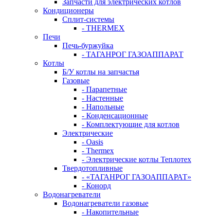
Запчасти для электрических котлов
Кондиционеры
Сплит-системы
- THERMEX
Печи
Печь-буржуйка
- ТАГАНРОГ ГАЗОАППАРАТ
Котлы
Б/У котлы на запчастья
Газовые
- Парапетные
- Настенные
- Напольные
- Конденсационные
- Комплектующие для котлов
Электрические
- Oasis
- Thermex
- Электрические котлы Теплотех
Твердотопливные
- «ТАГАНРОГ ГАЗОАППАРАТ»
- Конорд
Водонагреватели
Водонагреватели газовые
- Накопительные