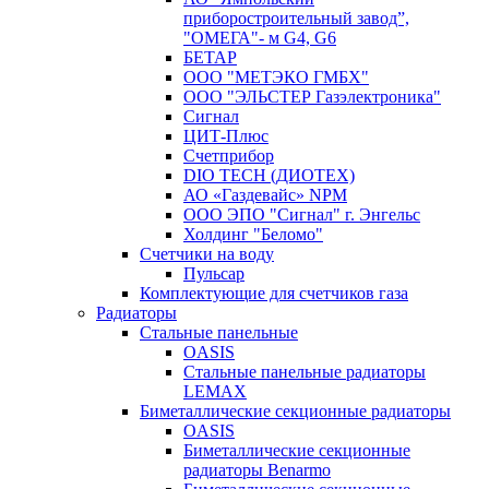
приборостроительный завод”,
"ОМЕГА"- м G4, G6
БЕТАР
ООО "МЕТЭКО ГМБХ"
ООО "ЭЛЬСТЕР Газэлектроника"
Сигнал
ЦИТ-Плюс
Счетприбор
DIO TECH (ДИОТЕХ)
АО «Газдевайс» NPM
ООО ЭПО "Сигнал" г. Энгельс
Холдинг "Беломо"
Счетчики на воду
Пульсар
Комплектующие для счетчиков газа
Радиаторы
Стальные панельные
OASIS
Стальные панельные радиаторы
LEMAX
Биметаллические секционные радиаторы
OASIS
Биметаллические секционные
радиаторы Benarmo