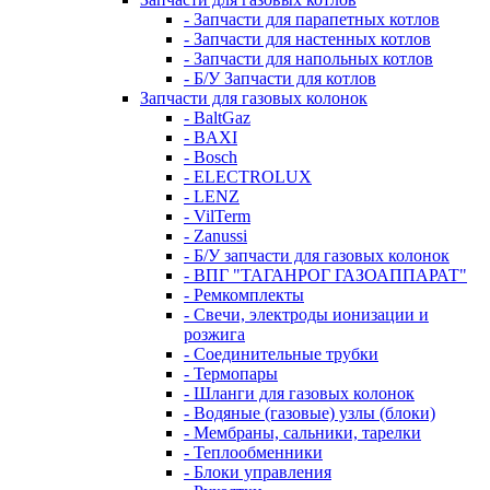
- Запчасти для парапетных котлов
- Запчасти для настенных котлов
- Запчасти для напольных котлов
- Б/У Запчасти для котлов
Запчасти для газовых колонок
- BaltGaz
- BAXI
- Bosch
- ELECTROLUX
- LENZ
- VilTerm
- Zanussi
- Б/У запчасти для газовых колонок
- ВПГ "ТАГАНРОГ ГАЗОАППАРАТ"
- Ремкомплекты
- Свечи, электроды ионизации и
розжига
- Соединительные трубки
- Термопары
- Шланги для газовых колонок
- Водяные (газовые) узлы (блоки)
- Мембраны, сальники, тарелки
- Теплообменники
- Блоки управления