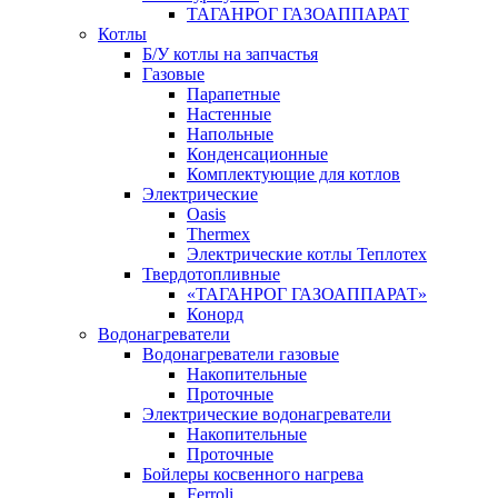
ТАГАНРОГ ГАЗОАППАРАТ
Котлы
Б/У котлы на запчастья
Газовые
Парапетные
Настенные
Напольные
Конденсационные
Комплектующие для котлов
Электрические
Oasis
Thermex
Электрические котлы Теплотех
Твердотопливные
«ТАГАНРОГ ГАЗОАППАРАТ»
Конорд
Водонагреватели
Водонагреватели газовые
Накопительные
Проточные
Электрические водонагреватели
Накопительные
Проточные
Бойлеры косвенного нагрева
Ferroli