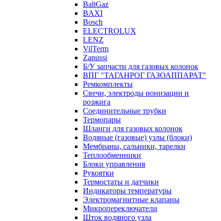
BaltGaz
BAXI
Bosch
ELECTROLUX
LENZ
VilTerm
Zanussi
Б/У запчасти для газовых колонок
ВПГ "ТАГАНРОГ ГАЗОАППАРАТ"
Ремкомплекты
Свечи, электроды ионизации и
розжига
Соединительные трубки
Термопары
Шланги для газовых колонок
Водяные (газовые) узлы (блоки)
Мембраны, сальники, тарелки
Теплообменники
Блоки управления
Рукоятки
Термостаты и датчики
Индикаторы температуры
Электромагнитные клапаны
Микропереключатели
Шток водяного узла