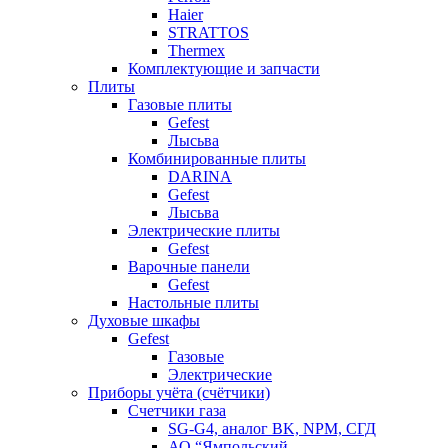
Haier
STRATTOS
Thermex
Комплектующие и запчасти
Плиты
Газовые плиты
Gefest
Лысьва
Комбинированные плиты
DARINA
Gefest
Лысьва
Электрические плиты
Gefest
Варочные панели
Gefest
Настольные плиты
Духовые шкафы
Gefest
Газовые
Электрические
Приборы учёта (счётчики)
Счетчики газа
SG-G4, аналог BK, NPM, СГД
АО “Ямпольский