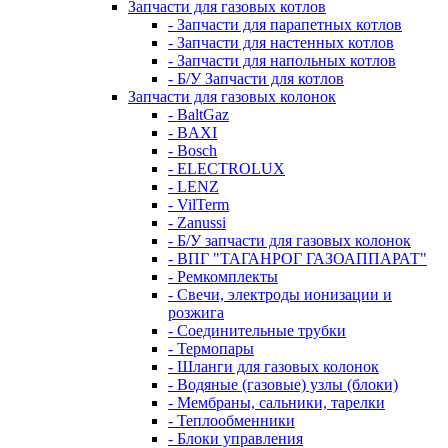
Запчасти для газовых котлов
- Запчасти для парапетных котлов
- Запчасти для настенных котлов
- Запчасти для напольных котлов
- Б/У Запчасти для котлов
Запчасти для газовых колонок
- BaltGaz
- BAXI
- Bosch
- ELECTROLUX
- LENZ
- VilTerm
- Zanussi
- Б/У запчасти для газовых колонок
- ВПГ "ТАГАНРОГ ГАЗОАППАРАТ"
- Ремкомплекты
- Свечи, электроды ионизации и
розжига
- Соединительные трубки
- Термопары
- Шланги для газовых колонок
- Водяные (газовые) узлы (блоки)
- Мембраны, сальники, тарелки
- Теплообменники
- Блоки управления