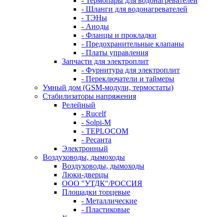
- Термопары для водонагревателей
- Шланги для водонагревателей
- ТЭНы
- Аноды
- Фланцы и прокладки
- Предохранительные клапаны
- Платы управления
Запчасти для электроплит
- Фурнитура для электроплит
- Переключатели и таймеры
Умный дом (GSM-модули, термостаты)
Cтабилизаторы напряжения
Релейный
- Rucelf
- Solpi-M
- TEPLOCOM
- Ресанта
Электронный
Воздуховоды, дымоходы
Воздуховоды, дымоходы
Люки-дверцы
ООО "УТДК"/РОССИЯ
Площадки торцевые
- Металлические
- Пластиковые