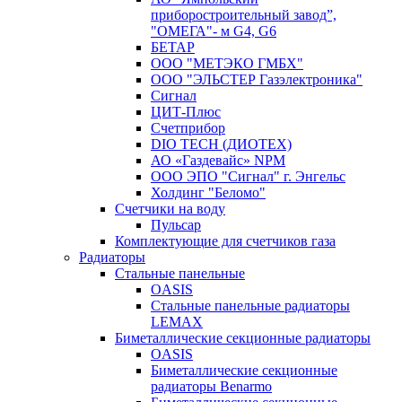
приборостроительный завод”,
"ОМЕГА"- м G4, G6
БЕТАР
ООО "МЕТЭКО ГМБХ"
ООО "ЭЛЬСТЕР Газэлектроника"
Сигнал
ЦИТ-Плюс
Счетприбор
DIO TECH (ДИОТЕХ)
АО «Газдевайс» NPM
ООО ЭПО "Сигнал" г. Энгельс
Холдинг "Беломо"
Счетчики на воду
Пульсар
Комплектующие для счетчиков газа
Радиаторы
Стальные панельные
OASIS
Стальные панельные радиаторы
LEMAX
Биметаллические секционные радиаторы
OASIS
Биметаллические секционные
радиаторы Benarmo