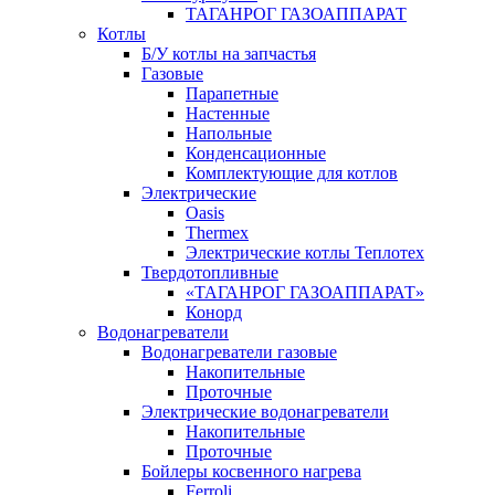
ТАГАНРОГ ГАЗОАППАРАТ
Котлы
Б/У котлы на запчастья
Газовые
Парапетные
Настенные
Напольные
Конденсационные
Комплектующие для котлов
Электрические
Oasis
Thermex
Электрические котлы Теплотех
Твердотопливные
«ТАГАНРОГ ГАЗОАППАРАТ»
Конорд
Водонагреватели
Водонагреватели газовые
Накопительные
Проточные
Электрические водонагреватели
Накопительные
Проточные
Бойлеры косвенного нагрева
Ferroli