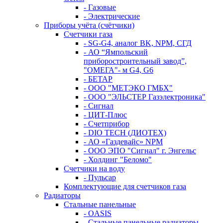
- Газовые
- Электрические
Приборы учёта (счётчики)
Счетчики газа
- SG-G4, аналог BK, NPM, СГД
- АО “Ямпольский
приборостроительный завод”,
"ОМЕГА"- м G4, G6
- БЕТАР
- ООО "МЕТЭКО ГМБХ"
- ООО "ЭЛЬСТЕР Газэлектроника"
- Сигнал
- ЦИТ-Плюс
- Счетприбор
- DIO TECH (ДИОТЕХ)
- АО «Газдевайс» NPM
- ООО ЭПО "Сигнал" г. Энгельс
- Холдинг "Беломо"
Счетчики на воду
- Пульсар
Комплектующие для счетчиков газа
Радиаторы
Стальные панельные
- OASIS
- Стальные панельные радиаторы