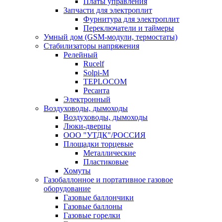
Платы управления
Запчасти для электроплит
Фурнитура для электроплит
Переключатели и таймеры
Умный дом (GSM-модули, термостаты)
Cтабилизаторы напряжения
Релейный
Rucelf
Solpi-M
TEPLOCOM
Ресанта
Электронный
Воздуховоды, дымоходы
Воздуховоды, дымоходы
Люки-дверцы
ООО "УТДК"/РОССИЯ
Площадки торцевые
Металлические
Пластиковые
Хомуты
Газобаллонное и портативное газовое
оборудование
Газовые баллончики
Газовые баллоны
Газовые горелки