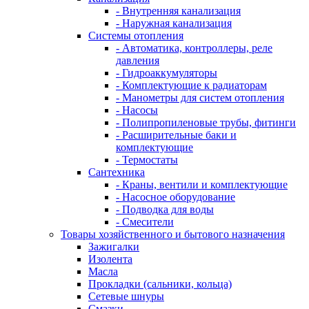
- Внутренняя канализация
- Наружная канализация
Системы отопления
- Автоматика, контроллеры, реле
давления
- Гидроаккумуляторы
- Комплектующие к радиаторам
- Манометры для систем отопления
- Насосы
- Полипропиленовые трубы, фитинги
- Расширительные баки и
комплектующие
- Термостаты
Сантехника
- Краны, вентили и комплектующие
- Насосное оборудование
- Подводка для воды
- Смесители
Товары хозяйственного и бытового назначения
Зажигалки
Изолента
Масла
Прокладки (сальники, кольца)
Сетевые шнуры
Смазки