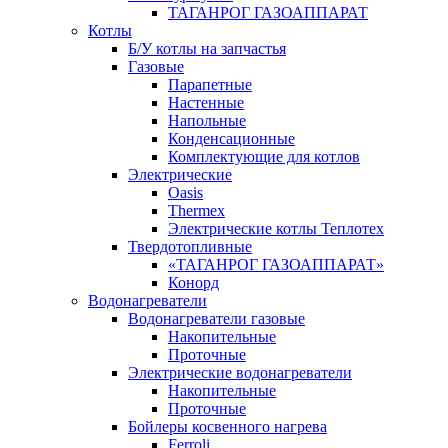
ТАГАНРОГ ГАЗОАППАРАТ
Котлы
Б/У котлы на запчастья
Газовые
Парапетные
Настенные
Напольные
Конденсационные
Комплектующие для котлов
Электрические
Oasis
Thermex
Электрические котлы Теплотех
Твердотопливные
«ТАГАНРОГ ГАЗОАППАРАТ»
Конорд
Водонагреватели
Водонагреватели газовые
Накопительные
Проточные
Электрические водонагреватели
Накопительные
Проточные
Бойлеры косвенного нагрева
Ferroli