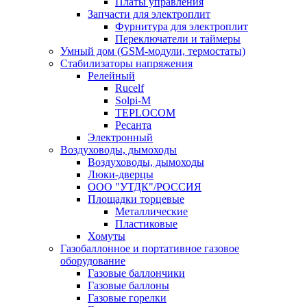
Платы управления
Запчасти для электроплит
Фурнитура для электроплит
Переключатели и таймеры
Умный дом (GSM-модули, термостаты)
Cтабилизаторы напряжения
Релейный
Rucelf
Solpi-M
TEPLOCOM
Ресанта
Электронный
Воздуховоды, дымоходы
Воздуховоды, дымоходы
Люки-дверцы
ООО "УТДК"/РОССИЯ
Площадки торцевые
Металлические
Пластиковые
Хомуты
Газобаллонное и портативное газовое
оборудование
Газовые баллончики
Газовые баллоны
Газовые горелки