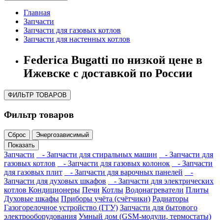
Главная
Запчасти
Запчасти для газовых котлов
Запчасти для настенных котлов
Federica Bugatti по низкой цене в
Ижевске с доставкой по России
ФИЛЬТР ТОВАРОВ
Фильтр товаров
Сброс
Энергозависимый
Показать
Запчасти
- Запчасти для стиральных машин
- Запчасти для
газовых котлов
- Запчасти для газовых колонок
- Запчасти
для газовых плит
- Запчасти для варочных панелей
-
Запчасти для духовых шкафов
- Запчасти для электрических
котлов
Кондиционеры
Печи
Котлы
Водонагреватели
Плиты
Духовые шкафы
Приборы учёта (счётчики)
Радиаторы
Газогорелочное устройство (ГГУ)
Запчасти для бытового
электрооборудования
Умный дом (GSM-модули, термостаты)