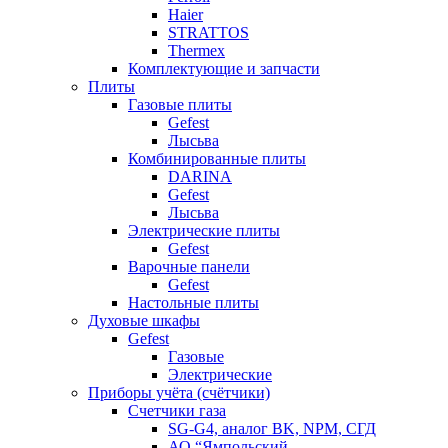
Haier
STRATTOS
Thermex
Комплектующие и запчасти
Плиты
Газовые плиты
Gefest
Лысьва
Комбинированные плиты
DARINA
Gefest
Лысьва
Электрические плиты
Gefest
Варочные панели
Gefest
Настольные плиты
Духовые шкафы
Gefest
Газовые
Электрические
Приборы учёта (счётчики)
Счетчики газа
SG-G4, аналог BK, NPM, СГД
АО “Ямпольский