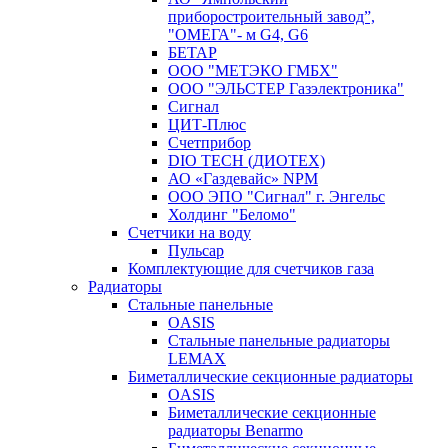
приборостроительный завод”,
"ОМЕГА"- м G4, G6
БЕТАР
ООО "МЕТЭКО ГМБХ"
ООО "ЭЛЬСТЕР Газэлектроника"
Сигнал
ЦИТ-Плюс
Счетприбор
DIO TECH (ДИОТЕХ)
АО «Газдевайс» NPM
ООО ЭПО "Сигнал" г. Энгельс
Холдинг "Беломо"
Счетчики на воду
Пульсар
Комплектующие для счетчиков газа
Радиаторы
Стальные панельные
OASIS
Стальные панельные радиаторы
LEMAX
Биметаллические секционные радиаторы
OASIS
Биметаллические секционные
радиаторы Benarmo