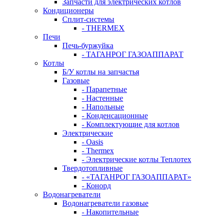
Запчасти для электрических котлов
Кондиционеры
Сплит-системы
- THERMEX
Печи
Печь-буржуйка
- ТАГАНРОГ ГАЗОАППАРАТ
Котлы
Б/У котлы на запчастья
Газовые
- Парапетные
- Настенные
- Напольные
- Конденсационные
- Комплектующие для котлов
Электрические
- Oasis
- Thermex
- Электрические котлы Теплотех
Твердотопливные
- «ТАГАНРОГ ГАЗОАППАРАТ»
- Конорд
Водонагреватели
Водонагреватели газовые
- Накопительные