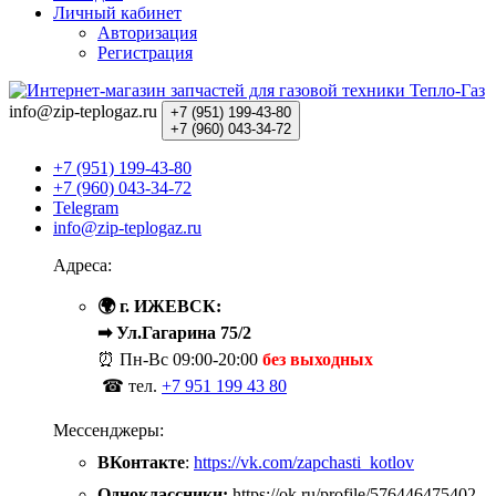
Личный кабинет
Авторизация
Регистрация
info@zip-teplogaz.ru
+7 (951)
199-43-80
+7 (960)
043-34-72
+7 (951) 199-43-80
+7 (960) 043-34-72
Telegram
info@zip-teplogaz.ru
Адреса:
🌍 г. ИЖЕВСК:
➡ Ул.Гагарина 75/2
⏰ Пн-Вс
09:00-20:00
без выходных
☎ тел.
+7 951 199 43 80
Мессенджеры:
ВКонтакте
:
https://vk.com/zapchasti_kotlov
Одноклассники:
https://ok.ru/profile/576446475402