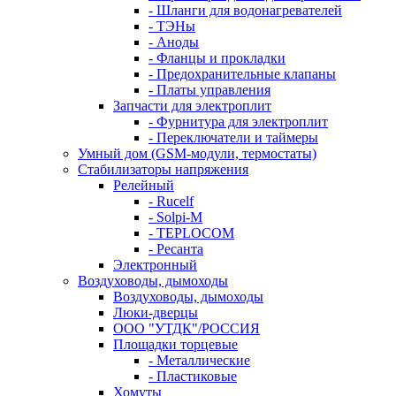
- Шланги для водонагревателей
- ТЭНы
- Аноды
- Фланцы и прокладки
- Предохранительные клапаны
- Платы управления
Запчасти для электроплит
- Фурнитура для электроплит
- Переключатели и таймеры
Умный дом (GSM-модули, термостаты)
Cтабилизаторы напряжения
Релейный
- Rucelf
- Solpi-M
- TEPLOCOM
- Ресанта
Электронный
Воздуховоды, дымоходы
Воздуховоды, дымоходы
Люки-дверцы
ООО "УТДК"/РОССИЯ
Площадки торцевые
- Металлические
- Пластиковые
Хомуты