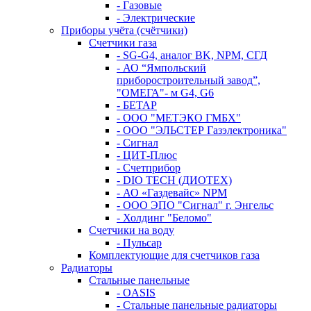
- Газовые
- Электрические
Приборы учёта (счётчики)
Счетчики газа
- SG-G4, аналог BK, NPM, СГД
- АО “Ямпольский
приборостроительный завод”,
"ОМЕГА"- м G4, G6
- БЕТАР
- ООО "МЕТЭКО ГМБХ"
- ООО "ЭЛЬСТЕР Газэлектроника"
- Сигнал
- ЦИТ-Плюс
- Счетприбор
- DIO TECH (ДИОТЕХ)
- АО «Газдевайс» NPM
- ООО ЭПО "Сигнал" г. Энгельс
- Холдинг "Беломо"
Счетчики на воду
- Пульсар
Комплектующие для счетчиков газа
Радиаторы
Стальные панельные
- OASIS
- Стальные панельные радиаторы