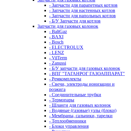
- Запчасти для парапетных котлов
- Запчасти для настенных котлов
- Запчасти для напольных котлов
- Б/У Запчасти для котлов
Запчасти для газовых колонок
- BaltGaz
- BAXI
- Bosch
- ELECTROLUX
- LENZ
- VilTerm
- Zanussi
- Б/У запчасти для газовых колонок
- ВПГ "ТАГАНРОГ ГАЗОАППАРАТ"
- Ремкомплекты
- Свечи, электроды ионизации и
розжига
- Соединительные трубки
- Термопары
- Шланги для газовых колонок
- Водяные (газовые) узлы (блоки)
- Мембраны, сальники, тарелки
- Теплообменники
- Блоки управления