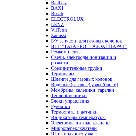
BaltGaz
BAXI
Bosch
ELECTROLUX
LENZ
VilTerm
Zanussi
Б/У запчасти для газовых колонок
ВПГ "ТАГАНРОГ ГАЗОАППАРАТ"
Ремкомплекты
Свечи, электроды ионизации и
розжига
Соединительные трубки
Термопары
Шланги для газовых колонок
Водяные (газовые) узлы (блоки)
Мембраны, сальники, тарелки
Теплообменники
Блоки управления
Рукоятки
Термостаты и датчики
Индикаторы температуры
Электромагнитные клапаны
Микропереключатели
Шток водяного узла