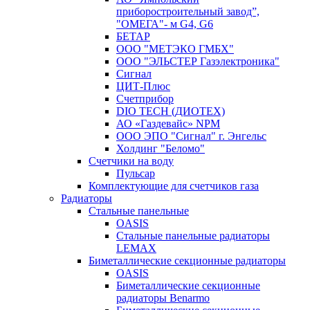
приборостроительный завод”,
"ОМЕГА"- м G4, G6
БЕТАР
ООО "МЕТЭКО ГМБХ"
ООО "ЭЛЬСТЕР Газэлектроника"
Сигнал
ЦИТ-Плюс
Счетприбор
DIO TECH (ДИОТЕХ)
АО «Газдевайс» NPM
ООО ЭПО "Сигнал" г. Энгельс
Холдинг "Беломо"
Счетчики на воду
Пульсар
Комплектующие для счетчиков газа
Радиаторы
Стальные панельные
OASIS
Стальные панельные радиаторы
LEMAX
Биметаллические секционные радиаторы
OASIS
Биметаллические секционные
радиаторы Benarmo