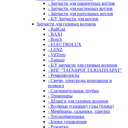
- Запчасти для парапетных котлов
- Запчасти для настенных котлов
- Запчасти для напольных котлов
- Б/У Запчасти для котлов
Запчасти для газовых колонок
- BaltGaz
- BAXI
- Bosch
- ELECTROLUX
- LENZ
- VilTerm
- Zanussi
- Б/У запчасти для газовых колонок
- ВПГ "ТАГАНРОГ ГАЗОАППАРАТ"
- Ремкомплекты
- Свечи, электроды ионизации и
розжига
- Соединительные трубки
- Термопары
- Шланги для газовых колонок
- Водяные (газовые) узлы (блоки)
- Мембраны, сальники, тарелки
- Теплообменники
- Блоки управления
- Рукоятки