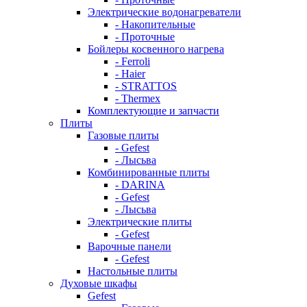
Электрические водонагреватели
- Накопительные
- Проточные
Бойлеры косвенного нагрева
- Ferroli
- Haier
- STRATTOS
- Thermex
Комплектующие и запчасти
Плиты
Газовые плиты
- Gefest
- Лысьва
Комбинированные плиты
- DARINA
- Gefest
- Лысьва
Электрические плиты
- Gefest
Варочные панели
- Gefest
Настольные плиты
Духовые шкафы
Gefest