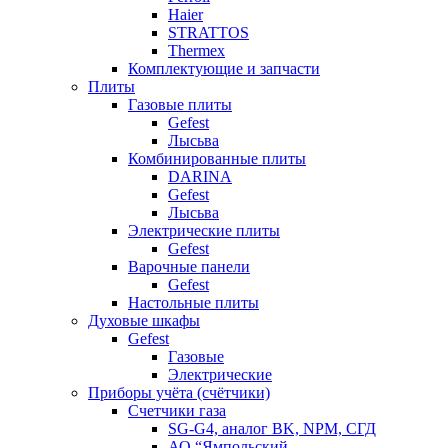
Haier
STRATTOS
Thermex
Комплектующие и запчасти
Плиты
Газовые плиты
Gefest
Лысьва
Комбинированные плиты
DARINA
Gefest
Лысьва
Электрические плиты
Gefest
Варочные панели
Gefest
Настольные плиты
Духовые шкафы
Gefest
Газовые
Электрические
Приборы учёта (счётчики)
Счетчики газа
SG-G4, аналог BK, NPM, СГД
АО “Ямпольский