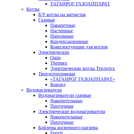
ТАГАНРОГ ГАЗОАППАРАТ
Котлы
Б/У котлы на запчастья
Газовые
Парапетные
Настенные
Напольные
Конденсационные
Комплектующие для котлов
Электрические
Oasis
Thermex
Электрические котлы Теплотех
Твердотопливные
«ТАГАНРОГ ГАЗОАППАРАТ»
Конорд
Водонагреватели
Водонагреватели газовые
Накопительные
Проточные
Электрические водонагреватели
Накопительные
Проточные
Бойлеры косвенного нагрева
Ferroli