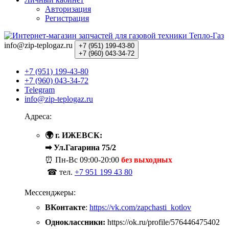
Авторизация
Регистрация
info@zip-teplogaz.ru
+7 (951)
199-43-80
+7 (960)
043-34-72
+7 (951) 199-43-80
+7 (960) 043-34-72
Telegram
info@zip-teplogaz.ru
Адреса:
🌍 г. ИЖЕВСК:
➡ Ул.Гагарина 75/2
⏰ Пн-Вс
09:00-20:00
без выходных
☎ тел.
+7 951 199 43 80
Мессенджеры:
ВКонтакте
:
https://vk.com/zapchasti_kotlov
Одноклассники:
https://ok.ru/profile/576446475402