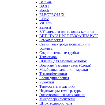
BaltGaz
BAXI
Bosch
ELECTROLUX
LENZ
VilTerm
Zanussi
Б/У запчасти для газовых колонок
ВПГ "ТАГАНРОГ ГАЗОАППАРАТ"
Ремкомплекты
Свечи, электроды ионизации и
розжига
Соединительные трубки
Термопары
Шланги для газовых колонок
Водяные (газовые) узлы (блоки)
Мембраны, сальники, тарелки
Теплообменники
Блоки управления
Рукоятки
Термостаты и датчики
Индикаторы температуры
Электромагнитные клапаны
Микропереключатели
Шток водяного узла