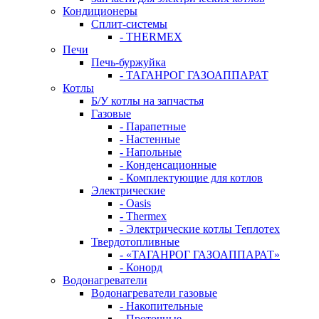
Кондиционеры
Сплит-системы
- THERMEX
Печи
Печь-буржуйка
- ТАГАНРОГ ГАЗОАППАРАТ
Котлы
Б/У котлы на запчастья
Газовые
- Парапетные
- Настенные
- Напольные
- Конденсационные
- Комплектующие для котлов
Электрические
- Oasis
- Thermex
- Электрические котлы Теплотех
Твердотопливные
- «ТАГАНРОГ ГАЗОАППАРАТ»
- Конорд
Водонагреватели
Водонагреватели газовые
- Накопительные
- Проточные