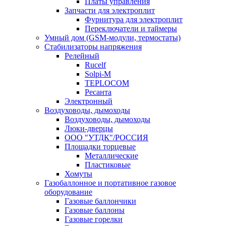
Платы управления
Запчасти для электроплит
Фурнитура для электроплит
Переключатели и таймеры
Умный дом (GSM-модули, термостаты)
Cтабилизаторы напряжения
Релейный
Rucelf
Solpi-M
TEPLOCOM
Ресанта
Электронный
Воздуховоды, дымоходы
Воздуховоды, дымоходы
Люки-дверцы
ООО "УТДК"/РОССИЯ
Площадки торцевые
Металлические
Пластиковые
Хомуты
Газобаллонное и портативное газовое
оборудование
Газовые баллончики
Газовые баллоны
Газовые горелки