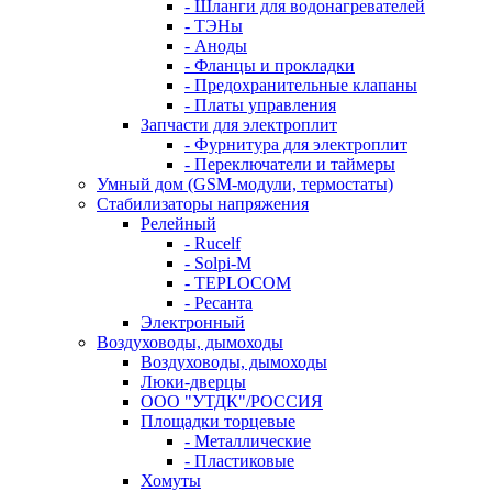
- Шланги для водонагревателей
- ТЭНы
- Аноды
- Фланцы и прокладки
- Предохранительные клапаны
- Платы управления
Запчасти для электроплит
- Фурнитура для электроплит
- Переключатели и таймеры
Умный дом (GSM-модули, термостаты)
Cтабилизаторы напряжения
Релейный
- Rucelf
- Solpi-M
- TEPLOCOM
- Ресанта
Электронный
Воздуховоды, дымоходы
Воздуховоды, дымоходы
Люки-дверцы
ООО "УТДК"/РОССИЯ
Площадки торцевые
- Металлические
- Пластиковые
Хомуты