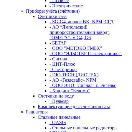
- Газовые
- Электрические
Приборы учёта (счётчики)
Счетчики газа
- SG-G4, аналог BK, NPM, СГД
- АО “Ямпольский
приборостроительный завод”,
"ОМЕГА"- м G4, G6
- БЕТАР
- ООО "МЕТЭКО ГМБХ"
- ООО "ЭЛЬСТЕР Газэлектроника"
- Сигнал
- ЦИТ-Плюс
- Счетприбор
- DIO TECH (ДИОТЕХ)
- АО «Газдевайс» NPM
- ООО ЭПО "Сигнал" г. Энгельс
- Холдинг "Беломо"
Счетчики на воду
- Пульсар
Комплектующие для счетчиков газа
Радиаторы
Стальные панельные
- OASIS
- Стальные панельные радиаторы