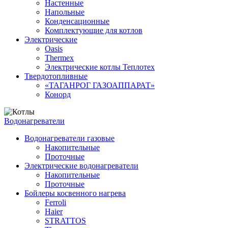
Настенные
Напольные
Конденсационные
Комплектующие для котлов
Электрические
Oasis
Thermex
Электрические котлы Теплотех
Твердотопливные
«ТАГАНРОГ ГАЗОАППАРАТ»
Конорд
Водонагреватели
Водонагреватели газовые
Накопительные
Проточные
Электрические водонагреватели
Накопительные
Проточные
Бойлеры косвенного нагрева
Ferroli
Haier
STRATTOS