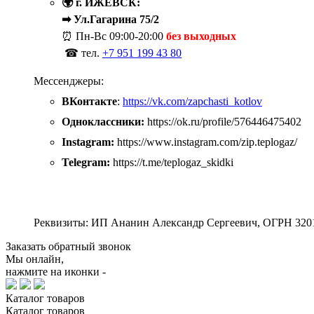
🌍 г. ИЖЕВСК:
➡ Ул.Гагарина 75/2
⏰ Пн-Вс
09:00-20:00
без выходных
☎ тел.
+7 951 199 43 80
Мессенджеры:
ВКонтакте
:
https://vk.com/zapchasti_kotlov
Одноклассники:
https://ok.ru/profile/576446475402
Instagram:
https://www.instagram.com/zip.teplogaz/
Telegram:
https://t.me/teplogaz_skidki
Реквизиты: ИП Ананин Александр Сергеевич, ОГРН 320
Заказать обратный звонок
Мы онлайн,
нажмите на иконки -
Каталог
товаров
Каталог
товаров