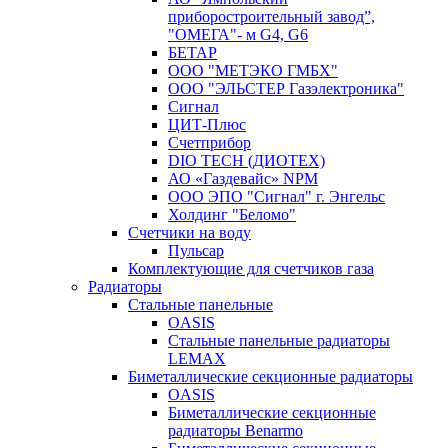
приборостроительный завод”,
"ОМЕГА"- м G4, G6
БЕТАР
ООО "МЕТЭКО ГМБХ"
ООО "ЭЛЬСТЕР Газэлектроника"
Сигнал
ЦИТ-Плюс
Счетприбор
DIO TECH (ДИОТЕХ)
АО «Газдевайс» NPM
ООО ЭПО "Сигнал" г. Энгельс
Холдинг "Беломо"
Счетчики на воду
Пульсар
Комплектующие для счетчиков газа
Радиаторы
Стальные панельные
OASIS
Стальные панельные радиаторы
LEMAX
Биметаллические секционные радиаторы
OASIS
Биметаллические секционные
радиаторы Benarmo