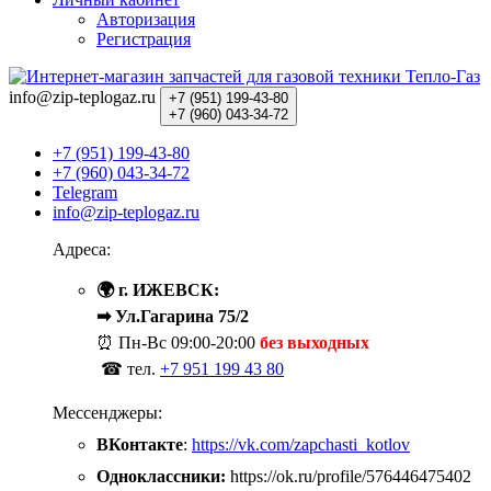
Авторизация
Регистрация
info@zip-teplogaz.ru
+7 (951)
199-43-80
+7 (960)
043-34-72
+7 (951) 199-43-80
+7 (960) 043-34-72
Telegram
info@zip-teplogaz.ru
Адреса:
🌍 г. ИЖЕВСК:
➡ Ул.Гагарина 75/2
⏰ Пн-Вс
09:00-20:00
без выходных
☎ тел.
+7 951 199 43 80
Мессенджеры:
ВКонтакте
:
https://vk.com/zapchasti_kotlov
Одноклассники:
https://ok.ru/profile/576446475402