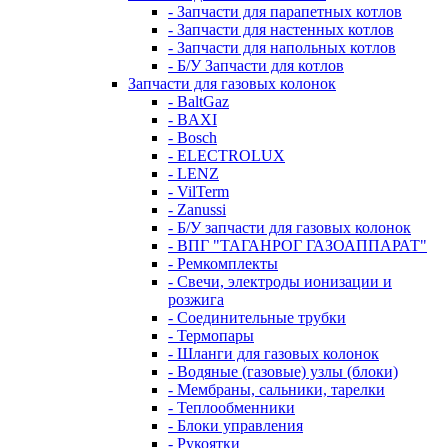
- Запчасти для парапетных котлов
- Запчасти для настенных котлов
- Запчасти для напольных котлов
- Б/У Запчасти для котлов
Запчасти для газовых колонок
- BaltGaz
- BAXI
- Bosch
- ELECTROLUX
- LENZ
- VilTerm
- Zanussi
- Б/У запчасти для газовых колонок
- ВПГ "ТАГАНРОГ ГАЗОАППАРАТ"
- Ремкомплекты
- Свечи, электроды ионизации и
розжига
- Соединительные трубки
- Термопары
- Шланги для газовых колонок
- Водяные (газовые) узлы (блоки)
- Мембраны, сальники, тарелки
- Теплообменники
- Блоки управления
- Рукоятки