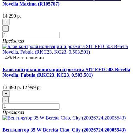
Novella Maxima (R105787)
14 290 р.
+
-
Предзаказ
- 4%
Нет в наличии
Блок контроля ионизации и розжига SIT EFD 503 Beretta
Novella, Fabula (RKC23, KC23, 0.503.501)
13 490 р.
12 999 р.
+
-
Предзаказ
Вентилятор 35 W Beretta Ciao, City (20026724,20005543)