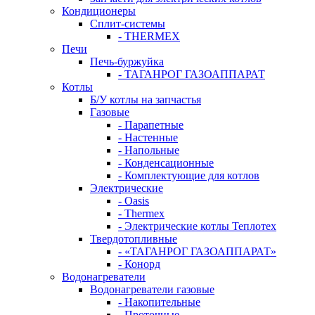
Кондиционеры
Сплит-системы
- THERMEX
Печи
Печь-буржуйка
- ТАГАНРОГ ГАЗОАППАРАТ
Котлы
Б/У котлы на запчастья
Газовые
- Парапетные
- Настенные
- Напольные
- Конденсационные
- Комплектующие для котлов
Электрические
- Oasis
- Thermex
- Электрические котлы Теплотех
Твердотопливные
- «ТАГАНРОГ ГАЗОАППАРАТ»
- Конорд
Водонагреватели
Водонагреватели газовые
- Накопительные
- Проточные