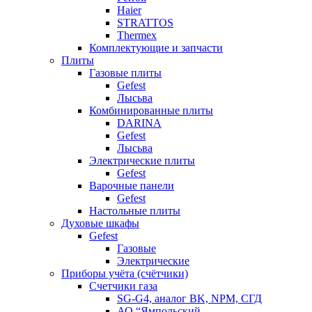
Haier
STRATTOS
Thermex
Комплектующие и запчасти
Плиты
Газовые плиты
Gefest
Лысьва
Комбинированные плиты
DARINA
Gefest
Лысьва
Электрические плиты
Gefest
Варочные панели
Gefest
Настольные плиты
Духовые шкафы
Gefest
Газовые
Электрические
Приборы учёта (счётчики)
Счетчики газа
SG-G4, аналог BK, NPM, СГД
АО “Ямпольский