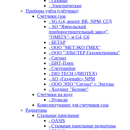
- Газовые
- Электрические
Приборы учёта (счётчики)
Счетчики газа
- SG-G4, аналог BK, NPM, СГД
- АО “Ямпольский
приборостроительный завод”,
"ОМЕГА"- м G4, G6
- БЕТАР
- ООО "МЕТЭКО ГМБХ"
- ООО "ЭЛЬСТЕР Газэлектроника"
- Сигнал
- ЦИТ-Плюс
- Счетприбор
- DIO TECH (ДИОТЕХ)
- АО «Газдевайс» NPM
- ООО ЭПО "Сигнал" г. Энгельс
- Холдинг "Беломо"
Счетчики на воду
- Пульсар
Комплектующие для счетчиков газа
Радиаторы
Стальные панельные
- OASIS
- Стальные панельные радиаторы