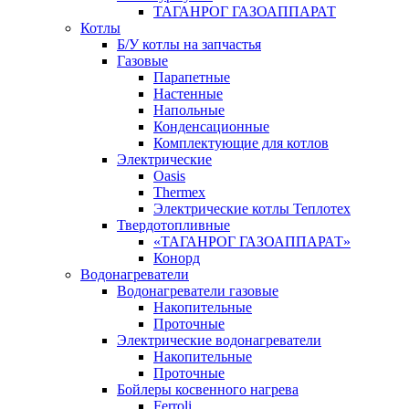
ТАГАНРОГ ГАЗОАППАРАТ
Котлы
Б/У котлы на запчастья
Газовые
Парапетные
Настенные
Напольные
Конденсационные
Комплектующие для котлов
Электрические
Oasis
Thermex
Электрические котлы Теплотех
Твердотопливные
«ТАГАНРОГ ГАЗОАППАРАТ»
Конорд
Водонагреватели
Водонагреватели газовые
Накопительные
Проточные
Электрические водонагреватели
Накопительные
Проточные
Бойлеры косвенного нагрева
Ferroli