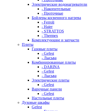
Электрические водонагреватели
- Накопительные
- Проточные
Бойлеры косвенного нагрева
- Ferroli
- Haier
- STRATTOS
- Thermex
Комплектующие и запчасти
Плиты
Газовые плиты
- Gefest
- Лысьва
Комбинированные плиты
- DARINA
- Gefest
- Лысьва
Электрические плиты
- Gefest
Варочные панели
- Gefest
Настольные плиты
Духовые шкафы
Gefest