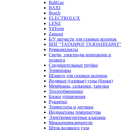
BaltGaz
BAXI
Bosch
ELECTROLUX
LENZ
VilTerm
Zanussi
Б/У запчасти для газовых колонок
ВПГ "ТАГАНРОГ ГАЗОАППАРАТ"
Ремкомплекты
Свечи, электроды ионизации и
розжига
Соединительные трубки
Термопары
Шланги для газовых колонок
Водяные (газовые) узлы (блоки)
Мембраны, сальники, тарелки
Теплообменники
Блоки управления
Рукоятки
Термостаты и датчики
Индикаторы температуры
Электромагнитные клапаны
Микропереключатели
Шток водяного узла