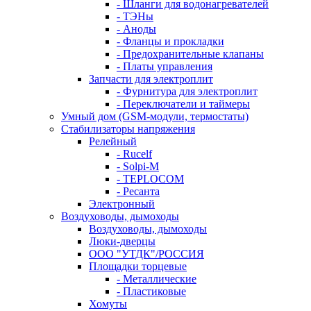
- Шланги для водонагревателей
- ТЭНы
- Аноды
- Фланцы и прокладки
- Предохранительные клапаны
- Платы управления
Запчасти для электроплит
- Фурнитура для электроплит
- Переключатели и таймеры
Умный дом (GSM-модули, термостаты)
Cтабилизаторы напряжения
Релейный
- Rucelf
- Solpi-M
- TEPLOCOM
- Ресанта
Электронный
Воздуховоды, дымоходы
Воздуховоды, дымоходы
Люки-дверцы
ООО "УТДК"/РОССИЯ
Площадки торцевые
- Металлические
- Пластиковые
Хомуты