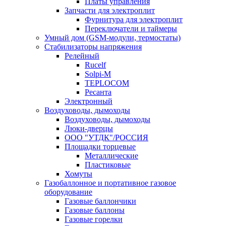
Платы управления
Запчасти для электроплит
Фурнитура для электроплит
Переключатели и таймеры
Умный дом (GSM-модули, термостаты)
Cтабилизаторы напряжения
Релейный
Rucelf
Solpi-M
TEPLOCOM
Ресанта
Электронный
Воздуховоды, дымоходы
Воздуховоды, дымоходы
Люки-дверцы
ООО "УТДК"/РОССИЯ
Площадки торцевые
Металлические
Пластиковые
Хомуты
Газобаллонное и портативное газовое
оборудование
Газовые баллончики
Газовые баллоны
Газовые горелки