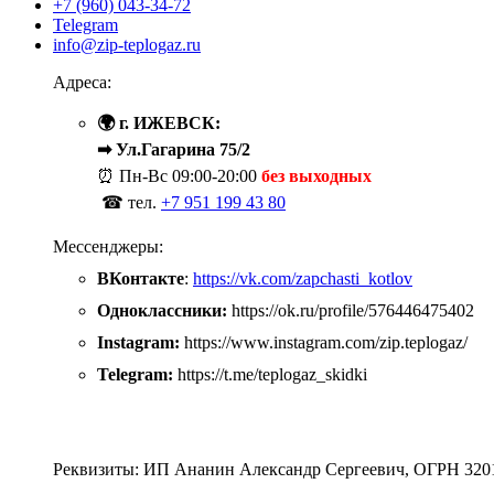
+7 (960) 043-34-72
Telegram
info@zip-teplogaz.ru
Адреса:
🌍 г. ИЖЕВСК:
➡ Ул.Гагарина 75/2
⏰ Пн-Вс
09:00-20:00
без выходных
☎ тел.
+7 951 199 43 80
Мессенджеры:
ВКонтакте
:
https://vk.com/zapchasti_kotlov
Одноклассники:
https://ok.ru/profile/576446475402
Instagram:
https://www.instagram.com/zip.teplogaz/
Telegram:
https://t.me/teplogaz_skidki
Реквизиты: ИП Ананин Александр Сергеевич, ОГРН 320