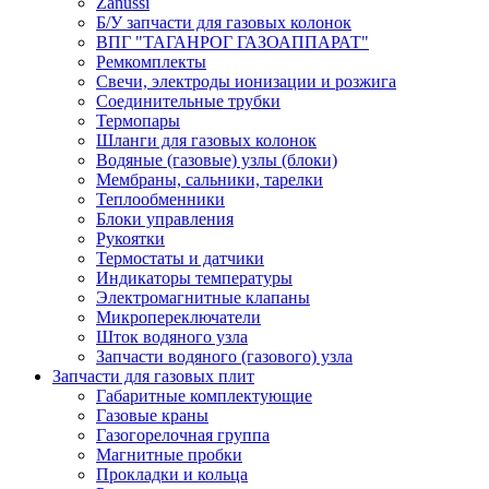
Zanussi
Б/У запчасти для газовых колонок
ВПГ "ТАГАНРОГ ГАЗОАППАРАТ"
Ремкомплекты
Свечи, электроды ионизации и розжига
Соединительные трубки
Термопары
Шланги для газовых колонок
Водяные (газовые) узлы (блоки)
Мембраны, сальники, тарелки
Теплообменники
Блоки управления
Рукоятки
Термостаты и датчики
Индикаторы температуры
Электромагнитные клапаны
Микропереключатели
Шток водяного узла
Запчасти водяного (газового) узла
Запчасти для газовых плит
Габаритные комплектующие
Газовые краны
Газогорелочная группа
Магнитные пробки
Прокладки и кольца