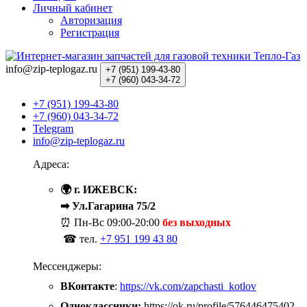
Личный кабинет
Авторизация
Регистрация
info@zip-teplogaz.ru
+7 (951)
199-43-80
+7 (960)
043-34-72
+7 (951) 199-43-80
+7 (960) 043-34-72
Telegram
info@zip-teplogaz.ru
Адреса:
🌍 г. ИЖЕВСК:
➡ Ул.Гагарина 75/2
⏰ Пн-Вс
09:00-20:00
без выходных
☎ тел.
+7 951 199 43 80
Мессенджеры:
ВКонтакте
:
https://vk.com/zapchasti_kotlov
Одноклассники:
https://ok.ru/profile/576446475402