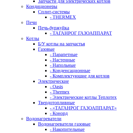
Запчасти для электрических котлов
Кондиционеры
Сплит-системы
- THERMEX
Печи
Печь-буржуйка
- ТАГАНРОГ ГАЗОАППАРАТ
Котлы
Б/У котлы на запчастья
Газовые
- Парапетные
- Настенные
- Напольные
- Конденсационные
- Комплектующие для котлов
Электрические
- Oasis
- Thermex
- Электрические котлы Теплотех
Твердотопливные
- «ТАГАНРОГ ГАЗОАППАРАТ»
- Конорд
Водонагреватели
Водонагреватели газовые
- Накопительные