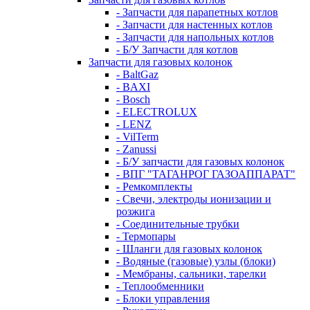
- Запчасти для парапетных котлов
- Запчасти для настенных котлов
- Запчасти для напольных котлов
- Б/У Запчасти для котлов
Запчасти для газовых колонок
- BaltGaz
- BAXI
- Bosch
- ELECTROLUX
- LENZ
- VilTerm
- Zanussi
- Б/У запчасти для газовых колонок
- ВПГ "ТАГАНРОГ ГАЗОАППАРАТ"
- Ремкомплекты
- Свечи, электроды ионизации и
розжига
- Соединительные трубки
- Термопары
- Шланги для газовых колонок
- Водяные (газовые) узлы (блоки)
- Мембраны, сальники, тарелки
- Теплообменники
- Блоки управления