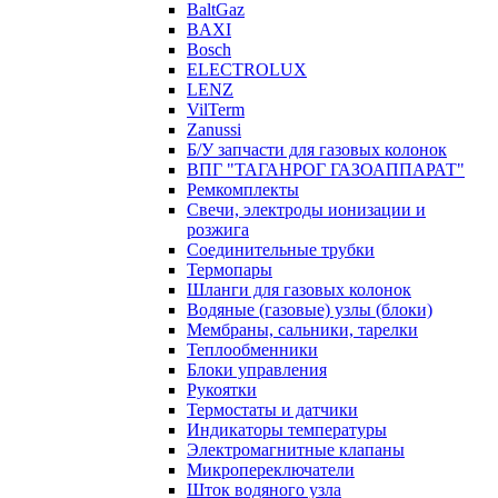
BaltGaz
BAXI
Bosch
ELECTROLUX
LENZ
VilTerm
Zanussi
Б/У запчасти для газовых колонок
ВПГ "ТАГАНРОГ ГАЗОАППАРАТ"
Ремкомплекты
Свечи, электроды ионизации и
розжига
Соединительные трубки
Термопары
Шланги для газовых колонок
Водяные (газовые) узлы (блоки)
Мембраны, сальники, тарелки
Теплообменники
Блоки управления
Рукоятки
Термостаты и датчики
Индикаторы температуры
Электромагнитные клапаны
Микропереключатели
Шток водяного узла