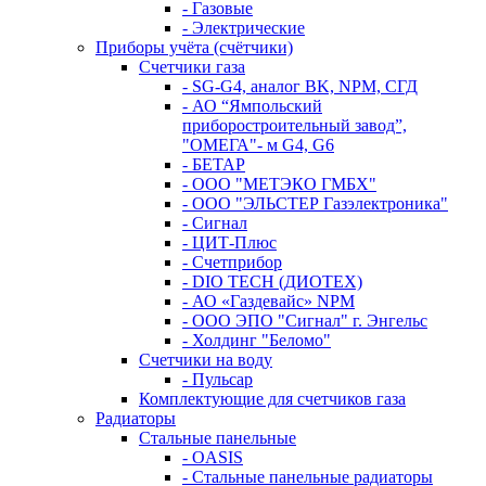
- Газовые
- Электрические
Приборы учёта (счётчики)
Счетчики газа
- SG-G4, аналог BK, NPM, СГД
- АО “Ямпольский
приборостроительный завод”,
"ОМЕГА"- м G4, G6
- БЕТАР
- ООО "МЕТЭКО ГМБХ"
- ООО "ЭЛЬСТЕР Газэлектроника"
- Сигнал
- ЦИТ-Плюс
- Счетприбор
- DIO TECH (ДИОТЕХ)
- АО «Газдевайс» NPM
- ООО ЭПО "Сигнал" г. Энгельс
- Холдинг "Беломо"
Счетчики на воду
- Пульсар
Комплектующие для счетчиков газа
Радиаторы
Стальные панельные
- OASIS
- Стальные панельные радиаторы