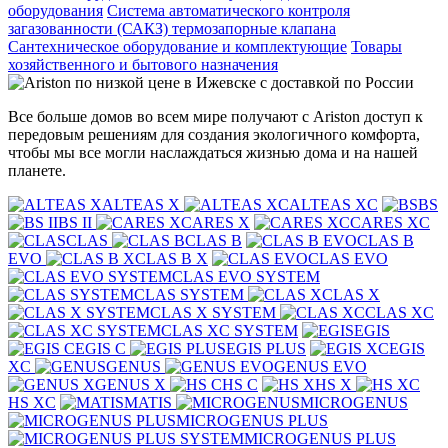
оборудования
Система автоматического контроля
загазованности (САКЗ) термозапорные клапана
Сантехническое оборудование и комплектующие
Товары
хозяйственного и бытового назначения
Все больше домов во всем мире получают с Ariston доступ к
передовым решениям для создания экологичного комфорта,
чтобы мы все могли наслаждаться жизнью дома и на нашей
планете.
ALTEAS X
ALTEAS XC
BS
BS II
CARES X
CARES XC
CLAS
CLAS B
CLAS B
EVO
CLAS B X
CLAS EVO
CLAS EVO SYSTEM
CLAS SYSTEM
CLAS X
CLAS X SYSTEM
CLAS XC
CLAS XC SYSTEM
EGIS
EGIS C
EGIS PLUS
EGIS
XC
GENUS
GENUS EVO
GENUS X
HS C
HS X
HS XC
MATIS
MICROGENUS
MICROGENUS PLUS
MICROGENUS PLUS