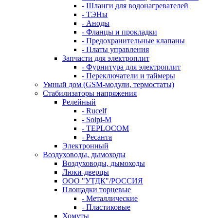
- Шланги для водонагревателей
- ТЭНы
- Аноды
- Фланцы и прокладки
- Предохранительные клапаны
- Платы управления
Запчасти для электроплит
- Фурнитура для электроплит
- Переключатели и таймеры
Умный дом (GSM-модули, термостаты)
Cтабилизаторы напряжения
Релейный
- Rucelf
- Solpi-M
- TEPLOCOM
- Ресанта
Электронный
Воздуховоды, дымоходы
Воздуховоды, дымоходы
Люки-дверцы
ООО "УТДК"/РОССИЯ
Площадки торцевые
- Металлические
- Пластиковые
Хомуты