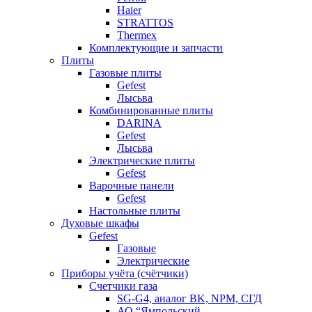
Haier
STRATTOS
Thermex
Комплектующие и запчасти
Плиты
Газовые плиты
Gefest
Лысьва
Комбинированные плиты
DARINA
Gefest
Лысьва
Электрические плиты
Gefest
Варочные панели
Gefest
Настольные плиты
Духовые шкафы
Gefest
Газовые
Электрические
Приборы учёта (счётчики)
Счетчики газа
SG-G4, аналог BK, NPM, СГД
АО “Ямпольский