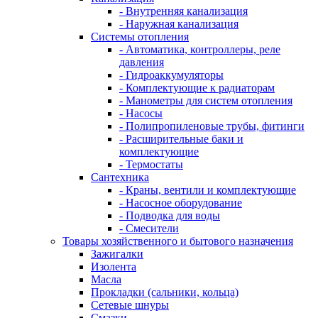
- Внутренняя канализация
- Наружная канализация
Системы отопления
- Автоматика, контроллеры, реле
давления
- Гидроаккумуляторы
- Комплектующие к радиаторам
- Манометры для систем отопления
- Насосы
- Полипропиленовые трубы, фитинги
- Расширительные баки и
комплектующие
- Термостаты
Сантехника
- Краны, вентили и комплектующие
- Насосное оборудование
- Подводка для воды
- Смесители
Товары хозяйственного и бытового назначения
Зажигалки
Изолента
Масла
Прокладки (сальники, кольца)
Сетевые шнуры
Смазки