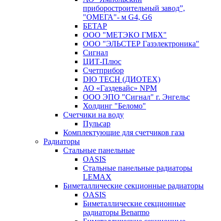
приборостроительный завод”,
"ОМЕГА"- м G4, G6
БЕТАР
ООО "МЕТЭКО ГМБХ"
ООО "ЭЛЬСТЕР Газэлектроника"
Сигнал
ЦИТ-Плюс
Счетприбор
DIO TECH (ДИОТЕХ)
АО «Газдевайс» NPM
ООО ЭПО "Сигнал" г. Энгельс
Холдинг "Беломо"
Счетчики на воду
Пульсар
Комплектующие для счетчиков газа
Радиаторы
Стальные панельные
OASIS
Стальные панельные радиаторы
LEMAX
Биметаллические секционные радиаторы
OASIS
Биметаллические секционные
радиаторы Benarmo