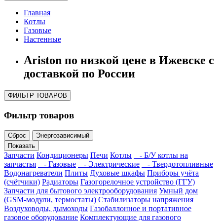
Главная
Котлы
Газовые
Настенные
Ariston по низкой цене в Ижевске с
доставкой по России
ФИЛЬТР ТОВАРОВ
Фильтр товаров
Сброс
Энергозависимый
Показать
Запчасти
Кондиционеры
Печи
Котлы
- Б/У котлы на
запчастья
- Газовые
- Электрические
- Твердотопливные
Водонагреватели
Плиты
Духовые шкафы
Приборы учёта
(счётчики)
Радиаторы
Газогорелочное устройство (ГГУ)
Запчасти для бытового электрооборудования
Умный дом
(GSM-модули, термостаты)
Cтабилизаторы напряжения
Воздуховоды, дымоходы
Газобаллонное и портативное
газовое оборудование
Комплектующие для газового