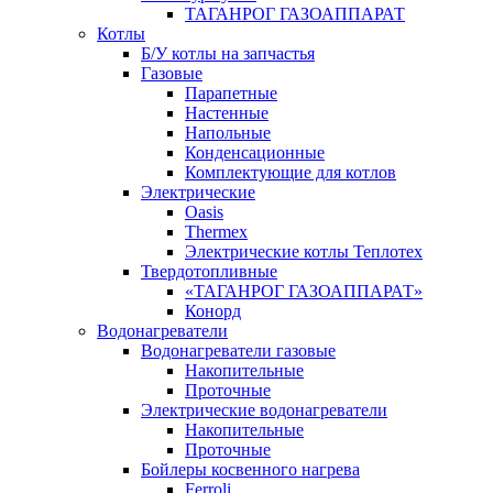
ТАГАНРОГ ГАЗОАППАРАТ
Котлы
Б/У котлы на запчастья
Газовые
Парапетные
Настенные
Напольные
Конденсационные
Комплектующие для котлов
Электрические
Oasis
Thermex
Электрические котлы Теплотех
Твердотопливные
«ТАГАНРОГ ГАЗОАППАРАТ»
Конорд
Водонагреватели
Водонагреватели газовые
Накопительные
Проточные
Электрические водонагреватели
Накопительные
Проточные
Бойлеры косвенного нагрева
Ferroli