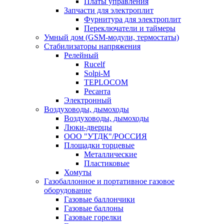
Платы управления
Запчасти для электроплит
Фурнитура для электроплит
Переключатели и таймеры
Умный дом (GSM-модули, термостаты)
Cтабилизаторы напряжения
Релейный
Rucelf
Solpi-M
TEPLOCOM
Ресанта
Электронный
Воздуховоды, дымоходы
Воздуховоды, дымоходы
Люки-дверцы
ООО "УТДК"/РОССИЯ
Площадки торцевые
Металлические
Пластиковые
Хомуты
Газобаллонное и портативное газовое
оборудование
Газовые баллончики
Газовые баллоны
Газовые горелки