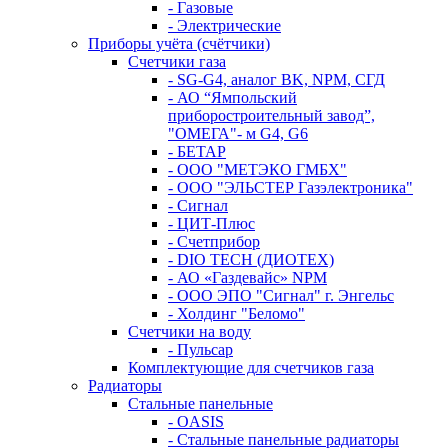
- Газовые
- Электрические
Приборы учёта (счётчики)
Счетчики газа
- SG-G4, аналог BK, NPM, СГД
- АО “Ямпольский
приборостроительный завод”,
"ОМЕГА"- м G4, G6
- БЕТАР
- ООО "МЕТЭКО ГМБХ"
- ООО "ЭЛЬСТЕР Газэлектроника"
- Сигнал
- ЦИТ-Плюс
- Счетприбор
- DIO TECH (ДИОТЕХ)
- АО «Газдевайс» NPM
- ООО ЭПО "Сигнал" г. Энгельс
- Холдинг "Беломо"
Счетчики на воду
- Пульсар
Комплектующие для счетчиков газа
Радиаторы
Стальные панельные
- OASIS
- Стальные панельные радиаторы