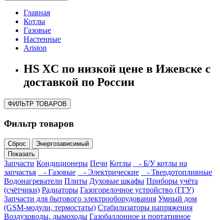
Главная
Котлы
Газовые
Настенные
Ariston
HS XC по низкой цене в Ижевске с
доставкой по России
ФИЛЬТР ТОВАРОВ
Фильтр товаров
Сброс
Энергозависимый
Показать
Запчасти
Кондиционеры
Печи
Котлы
- Б/У котлы на
запчастья
- Газовые
- Электрические
- Твердотопливные
Водонагреватели
Плиты
Духовые шкафы
Приборы учёта
(счётчики)
Радиаторы
Газогорелочное устройство (ГГУ)
Запчасти для бытового электрооборудования
Умный дом
(GSM-модули, термостаты)
Cтабилизаторы напряжения
Воздуховоды, дымоходы
Газобаллонное и портативное