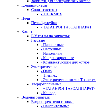
Запчасти для электрических котлов
Кондиционеры
Сплит-системы
- THERMEX
Печи
Печь-буржуйка
- ТАГАНРОГ ГАЗОАППАРАТ
Котлы
Б/У котлы на запчастья
Газовые
- Парапетные
- Настенные
- Напольные
- Конденсационные
- Комплектующие для котлов
Электрические
- Oasis
- Thermex
- Электрические котлы Теплотех
Твердотопливные
- «ТАГАНРОГ ГАЗОАППАРАТ»
- Конорд
Водонагреватели
Водонагреватели газовые
- Накопительные