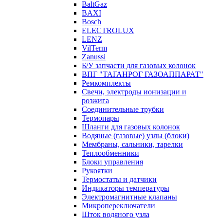
BaltGaz
BAXI
Bosch
ELECTROLUX
LENZ
VilTerm
Zanussi
Б/У запчасти для газовых колонок
ВПГ "ТАГАНРОГ ГАЗОАППАРАТ"
Ремкомплекты
Свечи, электроды ионизации и
розжига
Соединительные трубки
Термопары
Шланги для газовых колонок
Водяные (газовые) узлы (блоки)
Мембраны, сальники, тарелки
Теплообменники
Блоки управления
Рукоятки
Термостаты и датчики
Индикаторы температуры
Электромагнитные клапаны
Микропереключатели
Шток водяного узла