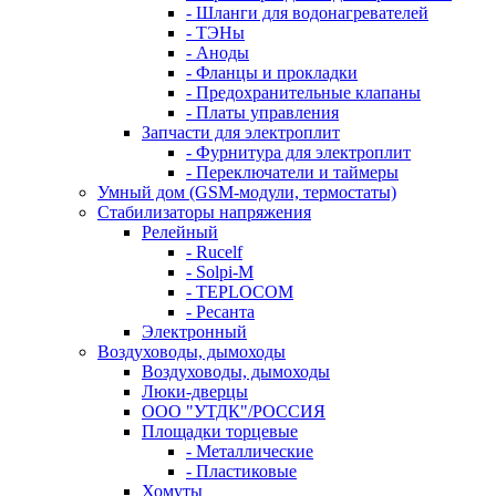
- Шланги для водонагревателей
- ТЭНы
- Аноды
- Фланцы и прокладки
- Предохранительные клапаны
- Платы управления
Запчасти для электроплит
- Фурнитура для электроплит
- Переключатели и таймеры
Умный дом (GSM-модули, термостаты)
Cтабилизаторы напряжения
Релейный
- Rucelf
- Solpi-M
- TEPLOCOM
- Ресанта
Электронный
Воздуховоды, дымоходы
Воздуховоды, дымоходы
Люки-дверцы
ООО "УТДК"/РОССИЯ
Площадки торцевые
- Металлические
- Пластиковые
Хомуты