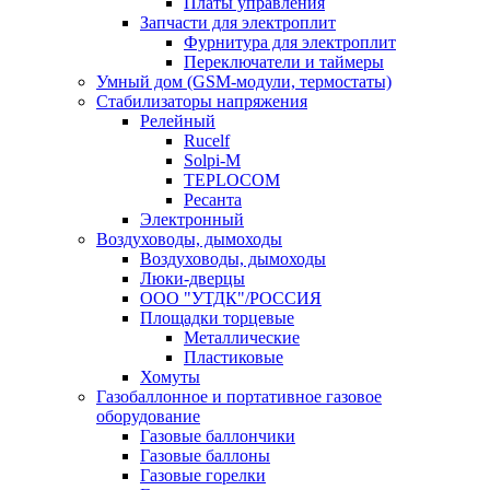
Платы управления
Запчасти для электроплит
Фурнитура для электроплит
Переключатели и таймеры
Умный дом (GSM-модули, термостаты)
Cтабилизаторы напряжения
Релейный
Rucelf
Solpi-M
TEPLOCOM
Ресанта
Электронный
Воздуховоды, дымоходы
Воздуховоды, дымоходы
Люки-дверцы
ООО "УТДК"/РОССИЯ
Площадки торцевые
Металлические
Пластиковые
Хомуты
Газобаллонное и портативное газовое
оборудование
Газовые баллончики
Газовые баллоны
Газовые горелки