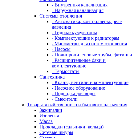
- Внутренняя канализация
- Наружная канализация
Системы отопления
- Автоматика, контроллеры, реле
давления
- Гидроаккумуляторы
- Комплектующие к радиаторам
- Манометры для систем отопления
- Насосы
- Полипропиленовые трубы, фитинги
- Расширительные баки и
комплектующие
- Термостаты
Сантехника
- Краны, вентили и комплектующие
- Насосное оборудование
- Подводка для воды
- Смесители
Товары хозяйственного и бытового назначения
Зажигалки
Изолента
Масла
Прокладки (сальники, кольца)
Сетевые шнуры
Смазки