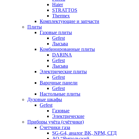
Haier
STRATTOS
Thermex
Комплектующие и запчасти
Плиты
Газовые плиты
Gefest
Лысьва
Комбинированные плиты
DARINA
Gefest
Лысьва
Электрические плиты
Gefest
Варочные панели
Gefest
Настольные плиты
Духовые шкафы
Gefest
Газовые
Электрические
Приборы учёта (счётчики)
Счетчики газа
SG-G4, аналог BK, NPM, СГД
АО “Ямпольский