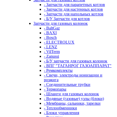
- Запчасти для парапетных котлов
- Запчасти для настенных котлов
- Запчасти для напольных котлов
- Б/У Запчасти для котлов
Запчасти для газовых колонок
- BaltGaz
- BAXI
- Bosch
- ELECTROLUX
- LENZ
- VilTerm
- Zanussi
- Б/У запчасти для газовых колонок
- ВПГ "ТАГАНРОГ ГАЗОАППАРАТ"
- Ремкомплекты
- Свечи, электроды ионизации и
розжига
- Соединительные трубки
- Термопары
- Шланги для газовых колонок
- Водяные (газовые) узлы (блоки)
- Мембраны, сальники, тарелки
- Теплообменники
- Блоки управления