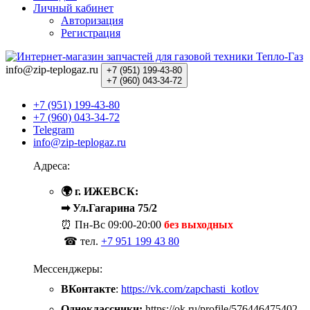
Личный кабинет
Авторизация
Регистрация
info@zip-teplogaz.ru
+7 (951)
199-43-80
+7 (960)
043-34-72
+7 (951) 199-43-80
+7 (960) 043-34-72
Telegram
info@zip-teplogaz.ru
Адреса:
🌍 г. ИЖЕВСК:
➡ Ул.Гагарина 75/2
⏰ Пн-Вс
09:00-20:00
без выходных
☎ тел.
+7 951 199 43 80
Мессенджеры:
ВКонтакте
:
https://vk.com/zapchasti_kotlov
Одноклассники:
https://ok.ru/profile/576446475402