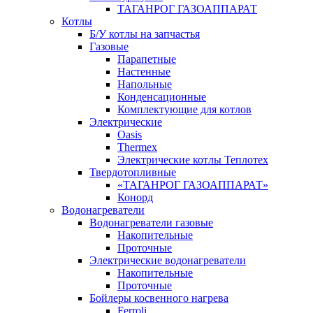
ТАГАНРОГ ГАЗОАППАРАТ
Котлы
Б/У котлы на запчастья
Газовые
Парапетные
Настенные
Напольные
Конденсационные
Комплектующие для котлов
Электрические
Oasis
Thermex
Электрические котлы Теплотех
Твердотопливные
«ТАГАНРОГ ГАЗОАППАРАТ»
Конорд
Водонагреватели
Водонагреватели газовые
Накопительные
Проточные
Электрические водонагреватели
Накопительные
Проточные
Бойлеры косвенного нагрева
Ferroli