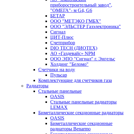
приборостроительный завод”,
"ОМЕГА"- м G4, G6
БЕТАР
ООО "МЕТЭКО ГМБХ"
ООО "ЭЛЬСТЕР Газэлектроника"
Сигнал
ЦИТ-Плюс
Счетприбор
DIO TECH (ДИОТЕХ)
АО «Газдевайс» NPM
ООО ЭПО "Сигнал" г. Энгельс
Холдинг "Беломо"
Счетчики на воду
Пульсар
Комплектующие для счетчиков газа
Радиаторы
Стальные панельные
OASIS
Стальные панельные радиаторы
LEMAX
Биметаллические секционные радиаторы
OASIS
Биметаллические секционные
радиаторы Benarmo