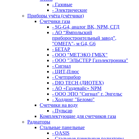
- Газовые
- Электрические
Приборы учёта (счётчики)
Счетчики газа
- SG-G4, аналог BK, NPM, СГД
- АО “Ямпольский
приборостроительный завод”,
"ОМЕГА"- м G4, G6
- БЕТАР
- ООО "МЕТЭКО ГМБХ"
- ООО "ЭЛЬСТЕР Газэлектроника"
- Сигнал
- ЦИТ-Плюс
- Счетприбор
- DIO TECH (ДИОТЕХ)
- АО «Газдевайс» NPM
- ООО ЭПО "Сигнал" г. Энгельс
- Холдинг "Беломо"
Счетчики на воду
- Пульсар
Комплектующие для счетчиков газа
Радиаторы
Стальные панельные
- OASIS
- Стальные панельные радиаторы