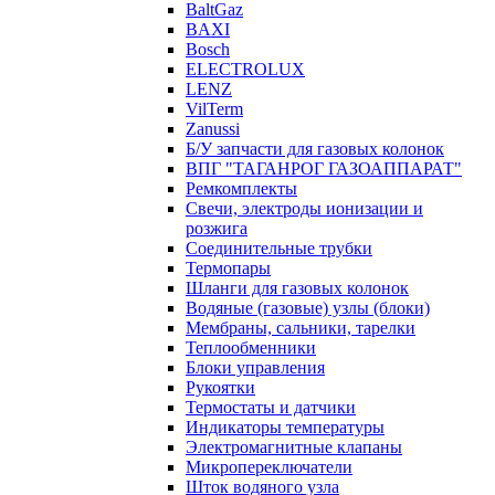
BaltGaz
BAXI
Bosch
ELECTROLUX
LENZ
VilTerm
Zanussi
Б/У запчасти для газовых колонок
ВПГ "ТАГАНРОГ ГАЗОАППАРАТ"
Ремкомплекты
Свечи, электроды ионизации и
розжига
Соединительные трубки
Термопары
Шланги для газовых колонок
Водяные (газовые) узлы (блоки)
Мембраны, сальники, тарелки
Теплообменники
Блоки управления
Рукоятки
Термостаты и датчики
Индикаторы температуры
Электромагнитные клапаны
Микропереключатели
Шток водяного узла