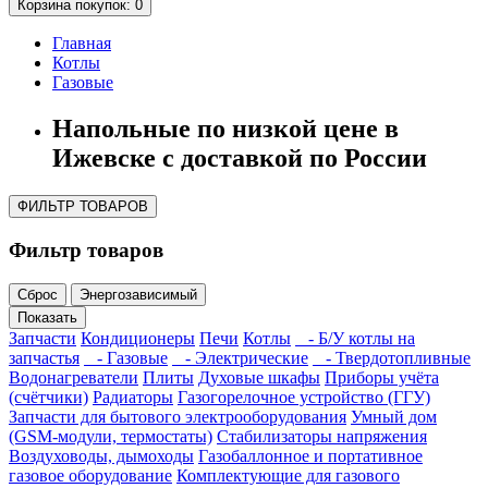
Корзина
покупок
: 0
Главная
Котлы
Газовые
Напольные по низкой цене в
Ижевске с доставкой по России
ФИЛЬТР ТОВАРОВ
Фильтр товаров
Сброс
Энергозависимый
Показать
Запчасти
Кондиционеры
Печи
Котлы
- Б/У котлы на
запчастья
- Газовые
- Электрические
- Твердотопливные
Водонагреватели
Плиты
Духовые шкафы
Приборы учёта
(счётчики)
Радиаторы
Газогорелочное устройство (ГГУ)
Запчасти для бытового электрооборудования
Умный дом
(GSM-модули, термостаты)
Cтабилизаторы напряжения
Воздуховоды, дымоходы
Газобаллонное и портативное
газовое оборудование
Комплектующие для газового