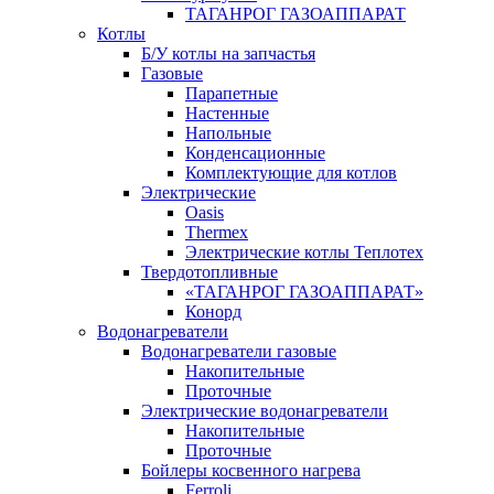
ТАГАНРОГ ГАЗОАППАРАТ
Котлы
Б/У котлы на запчастья
Газовые
Парапетные
Настенные
Напольные
Конденсационные
Комплектующие для котлов
Электрические
Oasis
Thermex
Электрические котлы Теплотех
Твердотопливные
«ТАГАНРОГ ГАЗОАППАРАТ»
Конорд
Водонагреватели
Водонагреватели газовые
Накопительные
Проточные
Электрические водонагреватели
Накопительные
Проточные
Бойлеры косвенного нагрева
Ferroli