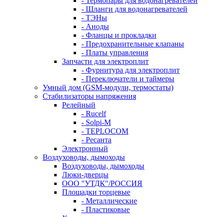
- Термопары для водонагревателей
- Шланги для водонагревателей
- ТЭНы
- Аноды
- Фланцы и прокладки
- Предохранительные клапаны
- Платы управления
Запчасти для электроплит
- Фурнитура для электроплит
- Переключатели и таймеры
Умный дом (GSM-модули, термостаты)
Cтабилизаторы напряжения
Релейный
- Rucelf
- Solpi-M
- TEPLOCOM
- Ресанта
Электронный
Воздуховоды, дымоходы
Воздуховоды, дымоходы
Люки-дверцы
ООО "УТДК"/РОССИЯ
Площадки торцевые
- Металлические
- Пластиковые