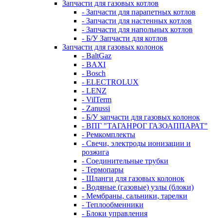
Запчасти для газовых котлов
- Запчасти для парапетных котлов
- Запчасти для настенных котлов
- Запчасти для напольных котлов
- Б/У Запчасти для котлов
Запчасти для газовых колонок
- BaltGaz
- BAXI
- Bosch
- ELECTROLUX
- LENZ
- VilTerm
- Zanussi
- Б/У запчасти для газовых колонок
- ВПГ "ТАГАНРОГ ГАЗОАППАРАТ"
- Ремкомплекты
- Свечи, электроды ионизации и
розжига
- Соединительные трубки
- Термопары
- Шланги для газовых колонок
- Водяные (газовые) узлы (блоки)
- Мембраны, сальники, тарелки
- Теплообменники
- Блоки управления