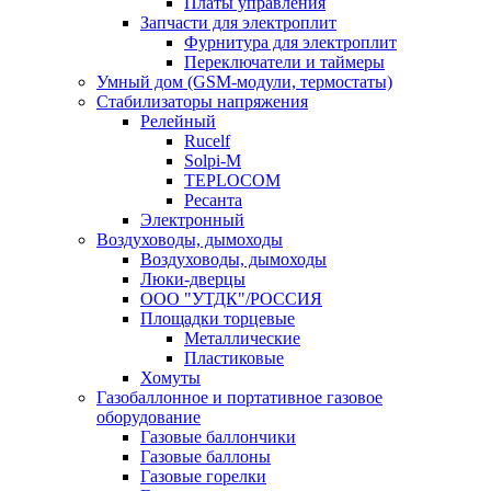
Платы управления
Запчасти для электроплит
Фурнитура для электроплит
Переключатели и таймеры
Умный дом (GSM-модули, термостаты)
Cтабилизаторы напряжения
Релейный
Rucelf
Solpi-M
TEPLOCOM
Ресанта
Электронный
Воздуховоды, дымоходы
Воздуховоды, дымоходы
Люки-дверцы
ООО "УТДК"/РОССИЯ
Площадки торцевые
Металлические
Пластиковые
Хомуты
Газобаллонное и портативное газовое
оборудование
Газовые баллончики
Газовые баллоны
Газовые горелки