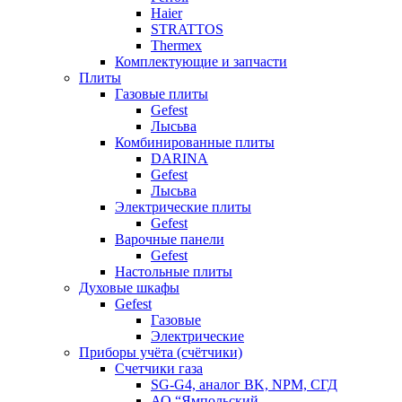
Haier
STRATTOS
Thermex
Комплектующие и запчасти
Плиты
Газовые плиты
Gefest
Лысьва
Комбинированные плиты
DARINA
Gefest
Лысьва
Электрические плиты
Gefest
Варочные панели
Gefest
Настольные плиты
Духовые шкафы
Gefest
Газовые
Электрические
Приборы учёта (счётчики)
Счетчики газа
SG-G4, аналог BK, NPM, СГД
АО “Ямпольский