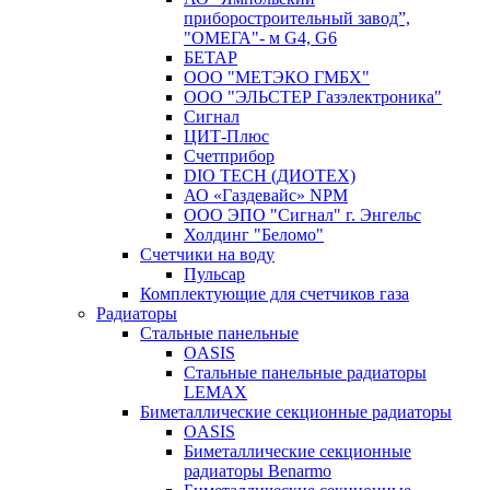
приборостроительный завод”,
"ОМЕГА"- м G4, G6
БЕТАР
ООО "МЕТЭКО ГМБХ"
ООО "ЭЛЬСТЕР Газэлектроника"
Сигнал
ЦИТ-Плюс
Счетприбор
DIO TECH (ДИОТЕХ)
АО «Газдевайс» NPM
ООО ЭПО "Сигнал" г. Энгельс
Холдинг "Беломо"
Счетчики на воду
Пульсар
Комплектующие для счетчиков газа
Радиаторы
Стальные панельные
OASIS
Стальные панельные радиаторы
LEMAX
Биметаллические секционные радиаторы
OASIS
Биметаллические секционные
радиаторы Benarmo